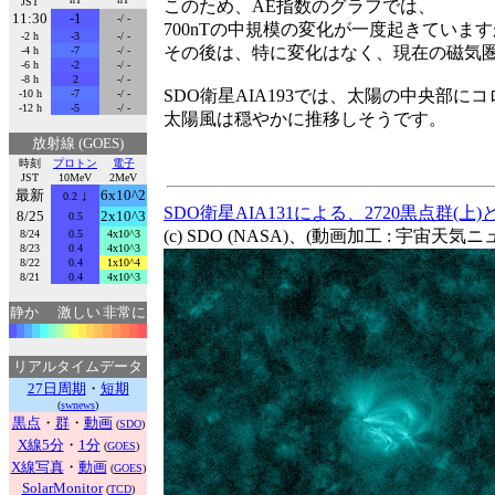
JST
このため、AE指数のグラフでは、
11:30
-1
-/ -
700nTの中規模の変化が一度起きていま
-2 h
-3
-/ -
その後は、特に変化はなく、現在の磁気
-4 h
-7
-/ -
-6 h
-2
-/ -
-8 h
2
-/ -
SDO衛星AIA193では、太陽の中央部に
-10 h
-7
-/ -
-12 h
-5
-/ -
太陽風は穏やかに推移しそうです。
放射線 (GOES)
時刻
プロトン
電子
JST
10MeV
2MeV
最新
↓
6x10^2
0.2
SDO衛星AIA131による、2720黒点群(上)
8/25
2x10^3
0.5
(c) SDO (NASA)、(動画加工 : 宇宙天気
8/24
0.5
4x10^3
8/23
0.4
4x10^3
8/22
0.4
1x10^4
8/21
0.4
4x10^3
静か
激しい
非常に
リアルタイムデータ
27日周期
・
短期
(
swnews
)
黒点
・
群
・
動画
(
SDO
)
X線5分
・
1分
(
GOES
)
X線写真
・
動画
(
GOES
)
SolarMonitor
(
TCD
)