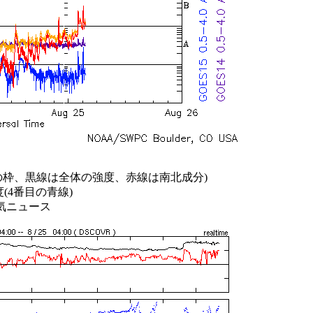
の枠、黒線は全体の強度、赤線は南北成分)
(4番目の青線)
天気ニュース