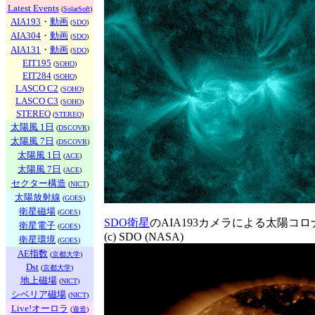
Latest Events
(
SolarSoft
)
AIA193
・
動画
(
SDO
)
AIA304
・
動画
(
SDO
)
AIA131
・
動画
(
SDO
)
EIT195
(
SOHO
)
EIT284
(
SOHO
)
LASCO C2
(
SOHO
)
LASCO C3
(
SOHO
)
STEREO
(
STEREO
)
太陽風 1日
(
DSCOVR
)
太陽風 7日
(
DSCOVR
)
太陽風 1日
(
ACE
)
太陽風 7日
(
ACE
)
セクター構造
(
NICT
)
太陽放射線
(
GOES
)
衛星磁場
(
GOES
)
SDO衛星
のAIA193カメラによる太陽コ
衛星電子
(
GOES
)
(c) SDO (NASA)
衛星環境
(
GOES
)
AE指数
(
京都大学
)
Dst
(
京都大学
)
地上磁場
(
NICT
)
シベリア磁場
(
NICT
)
Live!オーロラ
(
遊造
)