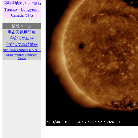
昭和基地カメラ
(
NIPR
)
Tromso
・
Longyear...
Canada
(
CSA
)
情報ページ
宇宙天気用語集
宇宙天気日報
宇宙天気臨時情報
NICT宇宙天気情報センター
Space Weather Prediction
Center