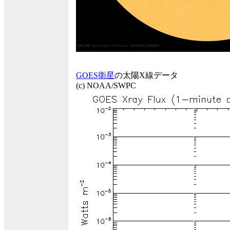
GOES衛星
の太陽X線データ
(c) NOAA/SWPC