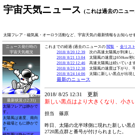
宇宙天気ニュース
(これは過去のニュー
太陽フレア・磁気嵐・オーロラ活動など、宇宙天気の最新情報をお知らせ
ニュース発行時の
これまでの経過 (過去のニュースの
閲覧
・
全リス
宇宙天気概況
2018/ 8/20 12:39
次の高速太陽風が到来し、5
2018/ 8/21 13:04
太陽風の速度は650km/
2018/ 8/22 12:46
高速太陽風は続いています
2018/ 8/23 12:38
太陽風の速度は下がり、平
2018/ 8/24 14:06
太陽に新しい黒点が出現し
最新のニュース
2018/ 8/25 12:31 更新
Y. Obana
最新状況 (12:31)
新しい黒点はより大きくなり、小さ
太陽フレアは静かで
す。
担当 篠原
太陽風は速度、南向
き磁場ともに静かで
昨日、太陽の北半球側に現れた新しい黒
す。
2720黒点群と番号が付けられました。
磁気圏は静かです。