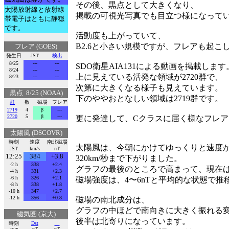
その後、黒点として大きくなり、
太陽放射線と放射線
掲載の可視光写真でも目立つ様になって
帯電子はともに静穏
です。
活動度も上がっていて、
B2.6と小さい規模ですが、フレアも起こ
フレア (GOES)
発生日
JST
検出
8/25
---
---
SDO衛星AIA131による動画を掲載します
8/24
---
---
上に見えている活発な領域が2720群で、
8/23
---
---
次第に大きくなる様子も見えています。
黒点 8/25 (NOAA)
下のややおとなしい領域は2719群です。
群
数
磁場
フレア
2719
4
β
---
2720
5
β
---
更に発達して、Cクラスに届く様なフレ
太陽風 (DSCOVR)
時刻
速度
南北磁場
太陽風は、今朝にかけてゆっくりと速度
JST
km/s
nT
12:25
384
+3.8
320km/秒まで下がりました。
-2 h
338
+2.4
グラフの最後のところで高まって、現在は3
-4 h
331
+2.3
-6 h
326
+2.1
磁場強度は、4〜6nTと平均的な状態で推
-8 h
338
+1.8
-10 h
347
+2.7
-12 h
356
+0.8
磁場の南北成分は、
グラフの中ほどで南向きに大きく振れる
磁気圏 (京大)
後半は北寄りになっています。
時刻
Dst
nT
nT