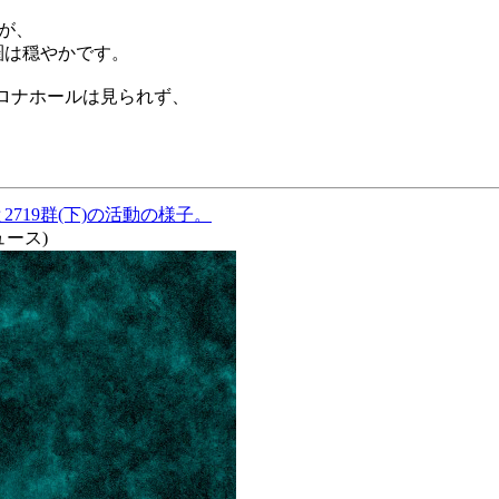
すが、
圏は穏やかです。
コロナホールは見られず、
と2719群(下)の活動の様子。
ニュース)