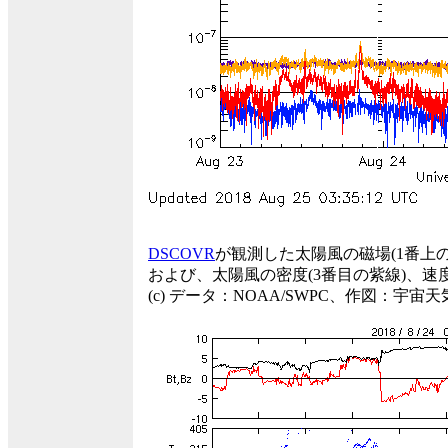
DSCOVR
が観測した太陽風の磁場(1番上
および、太陽風の密度(3番目の紫線)、速度
(c) データ：NOAA/SWPC、作図：宇宙