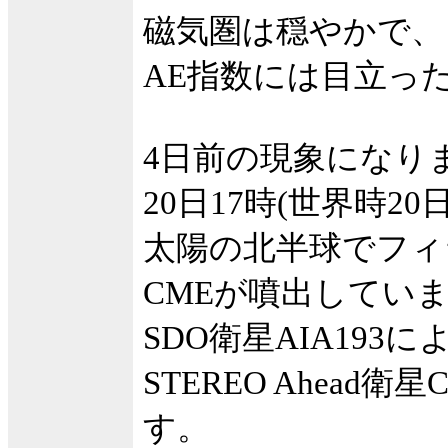
磁気圏は穏やかで、
AE指数には目立っ
4日前の現象になり
20日17時(世界時20
太陽の北半球でフィ
CMEが噴出してい
SDO衛星AIA193
STEREO Ahead
す。