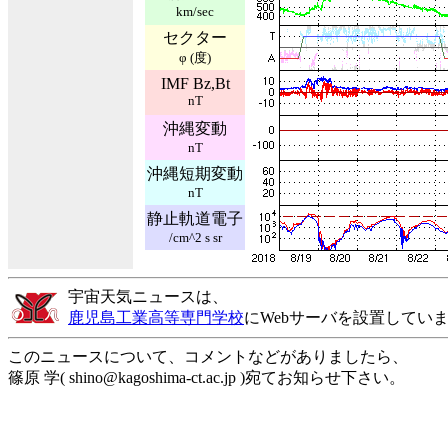
km/sec
セクター
φ (度)
IMF Bz,Bt
nT
沖縄変動
nT
沖縄短期変動
nT
静止軌道電子
/cm^2 s sr
宇宙天気ニュースは、
鹿児島工業高等専門学校
にWebサーバを設置してい
このニュースについて、コメントなどがありましたら、
篠原 学( shino@kagoshima-ct.ac.jp )宛てお知らせ下さい。