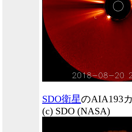
SDO衛星
のAIA1
(c) SDO (NASA)