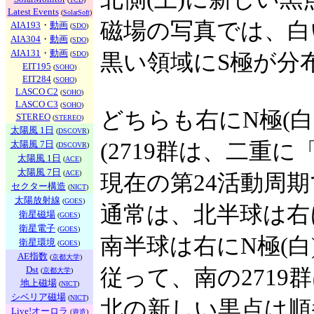
Latest Events
(
SolarSoft
)
磁場の写真では、白
AIA193
・
動画
(
SDO
)
AIA304
・
動画
(
SDO
)
AIA131
・
動画
(
SDO
)
黒い領域にS極が分
EIT195
(
SOHO
)
EIT284
(
SOHO
)
LASCO C2
(
SOHO
)
LASCO C3
(
SOHO
)
どちらも右にN極(白
STEREO
(
STEREO
)
太陽風 1日
(
DSCOVR
)
太陽風 7日
(2719群は、二重に
(
DSCOVR
)
太陽風 1日
(
ACE
)
太陽風 7日
(
ACE
)
現在の第24活動周
セクター構造
(
NICT
)
太陽放射線
(
GOES
)
通常は、北半球は右に
衛星磁場
(
GOES
)
衛星電子
(
GOES
)
南半球は右にN極(白
衛星環境
(
GOES
)
AE指数
(
京都大学
)
Dst
従って、南の271
(
京都大学
)
地上磁場
(
NICT
)
シベリア磁場
(
NICT
)
北の新しい黒点は順
Live!オーロラ
(
遊造
)