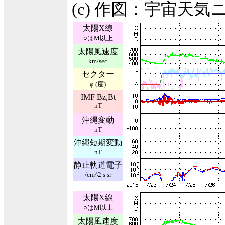
(c) 作図：宇宙天気
太陽X線
○はM以上
太陽風速度
km/sec
セクター
φ (度)
IMF Bz,Bt
nT
沖縄変動
nT
沖縄短期変動
nT
静止軌道電子
/cm^2 s sr
太陽X線
○はM以上
太陽風速度