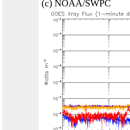
(c) NOAA/SWPC