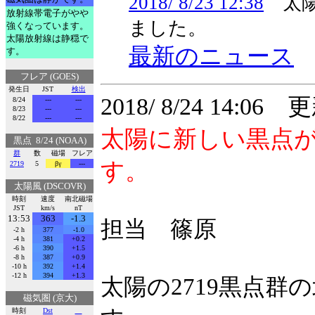
2018/ 8/23 12:38
太陽
放射線帯電子がやや
ました。
強くなっています。
太陽放射線は静穏で
最新のニュース
す。
フレア (GOES)
発生日
JST
検出
2018/ 8/24 14:06 
8/24
---
---
8/23
---
---
8/22
---
---
太陽に新しい黒点
黒点 8/24 (NOAA)
群
数
磁場
フレア
す。
2719
5
βγ
---
太陽風 (DSCOVR)
時刻
速度
南北磁場
JST
km/s
nT
13:53
363
-1.3
担当 篠原
-2 h
377
-1.0
-4 h
381
+0.2
-6 h
390
+1.5
-8 h
387
+0.9
-10 h
392
+1.4
-12 h
394
+1.3
太陽の2719黒点
磁気圏 (京大)
時刻
Dst