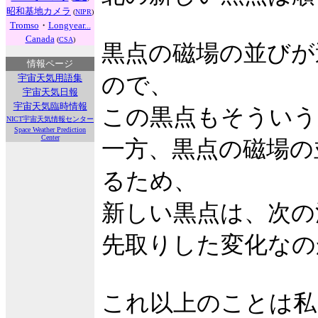
昭和基地カメラ
(
NIPR
)
Tromso
・
Longyear...
Canada
(
CSA
)
黒点の磁場の並びが
情報ページ
宇宙天気用語集
ので、
宇宙天気日報
宇宙天気臨時情報
この黒点もそういう
NICT宇宙天気情報センター
Space Weather Prediction
Center
一方、黒点の磁場の
るため、
新しい黒点は、次の
先取りした変化なの
これ以上のことは私