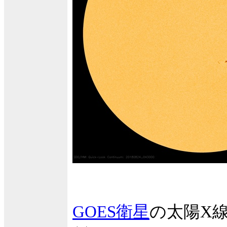
GOES衛星
の太陽X