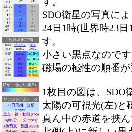
す。
nT
nT
JST
13:30
-7
-/ -
-2 h
-7
-/ -
SDO衛星の写真に
-4 h
-9
-/ -
-6 h
-13
-/ -
-8 h
-8
-/ -
24日1時(世界時2
-10 h
-7
-/ -
-12 h
-12
-/ -
す。
放射線 (GOES)
時刻
プロトン
電子
JST
10MeV
2MeV
小さい黒点なのです
最新
→
2x10^3
0.2
8/24
4x10^3
0.5
8/23
0.4
4x10^3
磁場の極性の順番が
8/22
0.4
1x10^4
8/21
0.4
4x10^3
8/20
0.4
2x10^4
静か
激しい
非常に
1枚目の図は、SDO
リアルタイムデータ
太陽の可視光(左)と
27日周期
・
短期
(
swnews
)
黒点
・
群
・
動画
(
SDO
)
真ん中の赤道を挟んで
X線5分
・
1分
(
GOES
)
X線写真
・
動画
(
GOES
)
北側(上)に新しい
SolarMonitor
(
TCD
)