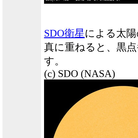
SDO衛星
による太陽
真に重ねると、黒点
す。
(c) SDO (NASA)