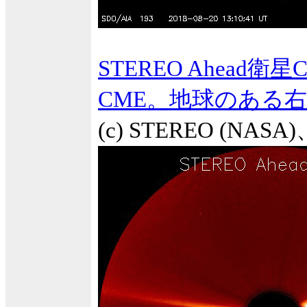
STEREO Ahead
CME。地球のある
(c) STEREO (NA