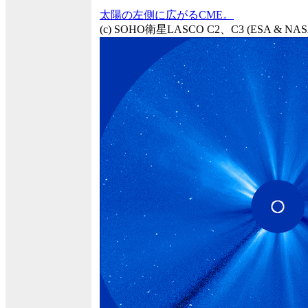
太陽の左側に広がるCME。
(c) SOHO衛星LASCO C2、C3 (ESA &