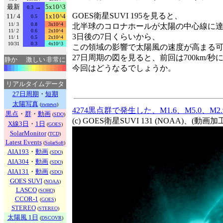
最新
→
5x10^3
0.3
GOES衛星SUVI 195を見ると、
11/ 4
1x10^4
0.5
11/ 3
0.8
3x10^4
北半球のコロナホールが太陽の中心線に
11/ 2
0.6
2x10^4
3日後の7日くらいから、
11/ 1
0.5
2x10^4
10/31
0.3
4x10^3
この領域の影響で太陽風の速度が高まる
27日周期の図を見ると、前回は700km/
静か
激しい
非常に
今回はどうなるでしょうか。
リアルタイムデータ
27日周期
・
短期
太陽写真
(
swnews
)
4274黒点群で発生した、M1.6、M5.0、M
黒点
・
群
・
動画
(
SDO
)
(c) GOES衛星SUVI 131 (NOAA)、(動
X線3日
・
1日
(
GOES
)
SolarMonitor
(
TCD
)
Latest Events
(
SolarSoft
)
AIA193
・
動画
(
SDO
)
AIA304
・
動画
(
SDO
)
AIA131
・
動画
(
SDO
)
GOES SUVI
(
NOAA
)
LASCO
(
SOHO
)
CCOR-1
(
GOES
)
STEREO
(
STEREO
)
太陽風 1日
(
DSCOVR
)