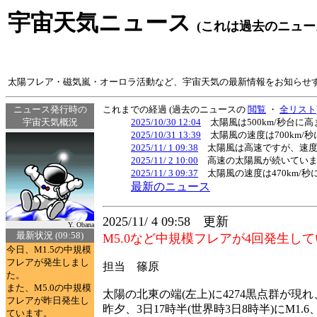
宇宙天気ニュース
(これは過去のニュー
太陽フレア・磁気嵐・オーロラ活動など、宇宙天気の最新情報をお知らせ
ニュース発行時の
これまでの経過 (過去のニュースの
閲覧
・
全リスト
宇宙天気概況
2025/10/30 12:04
太陽風は500km/秒台に
2025/10/31 13:39
太陽風の速度は700km/
2025/11/ 1 09:38
太陽風は高速ですが、速度
2025/11/ 2 10:00
高速の太陽風が続いています
2025/11/ 3 09:37
太陽風の速度は470km/
最新のニュース
2025/11/ 4 09:58 更新
Y. Obana
最新状況 (09:58)
M5.0など中規模フレアが4回発生し
今日、M1.5の中規模
フレアが発生しまし
担当 篠原
た。
また、M5.0の中規模
太陽の北東の端(左上)に4274黒点群が現れ
フレアが昨日発生し
昨夕、3日17時半(世界時3日8時半)にM1.6
ています。