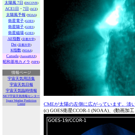
太陽風 7日
(
DSCOVR
)
ACE1日
・
7日
(
ACE
)
太陽風予報
(
NOAA
)
衛星電子
(
GOES
)
衛星陽子
(
GOES
)
衛星磁場
(
GOES
)
AE指数
(
京都大学
)
Dst
(
京都大学
)
K指数
(
NOAA
)
Canada
(
AuroraMAX
)
昭和基地カメラ
(
NIPR
)
情報ページ
宇宙天気用語集
宇宙天気日報
宇宙天気臨時情報
NICT宇宙天気情報センター
Space Weather Prediction
CMEが太陽の左側に広がっています。淡
Center
(c) GOES衛星CCOR-1 (NOAA)、(動画