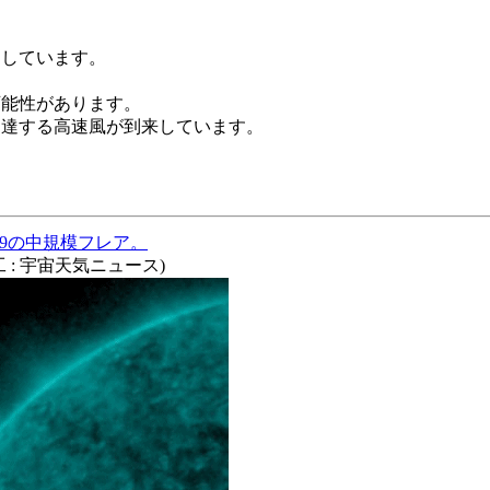
達しています。
可能性があります。
秒に達する高速風が到来しています。
2.9の中規模フレア。
画加工 : 宇宙天気ニュース)