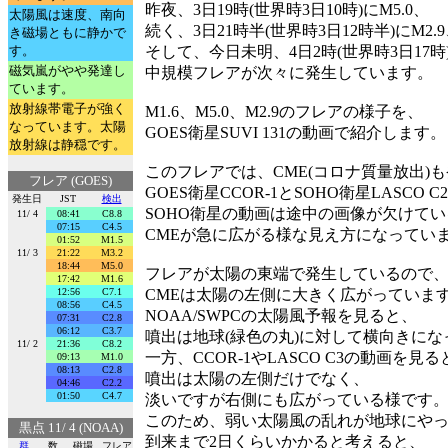
昨夜、3日19時(世界時3日10時)にM5.0、
太陽風は速度、南向
続く、3日21時半(世界時3日12時半)にM2.
き磁場ともに静かで
す。
そして、今日未明、4日2時(世界時3日17時)
磁気嵐がやや発達し
中規模フレアが次々に発生しています。
ています。
放射線帯電子が強く
M1.6、M5.0、M2.9のフレアの様子を、
なっています。太陽
GOES衛星SUVI 131の動画で紹介します。
放射線は静穏です。
このフレアでは、CME(コロナ質量放出)
フレア (GOES)
GOES衛星CCOR-1とSOHO衛星LASCO
発生日
JST
検出
SOHO衛星の動画は途中の画像が欠けて
11/ 4
08:41
C8.8
07:15
C4.5
CMEが急に広がる様な見え方になってい
01:52
M1.5
11/ 3
21:22
M3.2
18:44
M5.0
フレアが太陽の東端で発生しているので
17:42
M1.6
12:56
C7.1
CMEは太陽の左側に大きく広がっていま
08:56
C4.5
NOAA/SWPCの太陽風予報を見ると、
07:31
C2.8
06:12
C3.7
噴出は地球(緑色の丸)に対して横向きに
11/ 2
21:36
C8.2
一方、CCOR-1やLASCO C3の動画を見る
09:13
M1.0
08:13
C2.8
噴出は太陽の左側だけでなく、
04:46
C2.2
01:50
C4.7
淡いですが右側にも広がっている様です
このため、弱い太陽風の乱れが地球にや
黒点 11/ 4 (NOAA)
到来まで2日くらいかかると考えると、
群
数
磁場
フレア