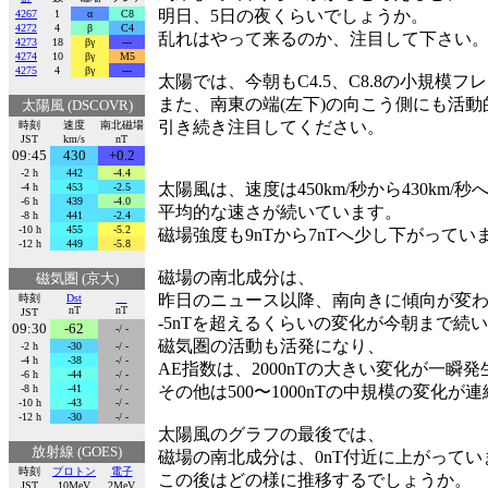
明日、5日の夜くらいでしょうか。
4267
1
α
C8
4272
4
β
C4
乱れはやって来るのか、注目して下さい
4273
18
βγ
---
4274
10
βγ
M5
4275
4
βγ
---
太陽では、今朝もC4.5、C8.8の小規模
また、南東の端(左下)の向こう側にも活
太陽風 (DSCOVR)
引き続き注目してください。
時刻
速度
南北磁場
JST
km/s
nT
09:45
430
+0.2
-2 h
442
-4.4
太陽風は、速度は450km/秒から430km/
-4 h
453
-2.5
-6 h
439
-4.0
平均的な速さが続いています。
-8 h
441
-2.4
-10 h
455
-5.2
磁場強度も9nTから7nTへ少し下がってい
-12 h
449
-5.8
磁場の南北成分は、
磁気圏 (京大)
昨日のニュース以降、南向きに傾向が変
時刻
Dst
nT
nT
JST
-5nTを超えるくらいの変化が今朝まで続
09:30
-62
-/ -
磁気圏の活動も活発になり、
-2 h
-30
-/ -
-4 h
-38
-/ -
AE指数は、2000nTの大きい変化が一瞬
-6 h
-44
-/ -
-8 h
-41
-/ -
その他は500〜1000nTの中規模の変化
-10 h
-43
-/ -
-12 h
-30
-/ -
太陽風のグラフの最後では、
放射線 (GOES)
磁場の南北成分は、0nT付近に上がってい
時刻
プロトン
電子
この後はどの様に推移するでしょうか。
JST
10MeV
2MeV