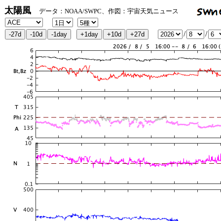
太陽風
データ：NOAA/SWPC、作図：宇宙天気ニュース
/
/