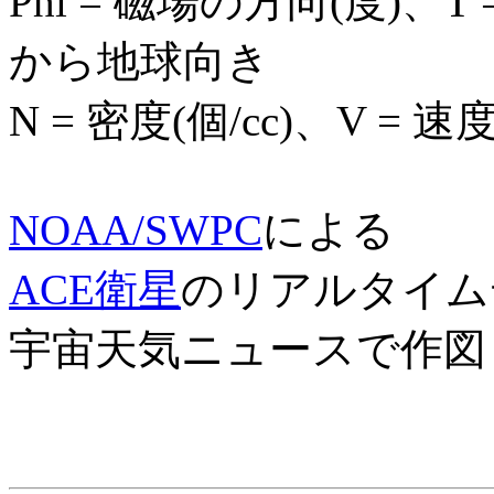
Phi = 磁場の方向(度)、
から地球向き
N = 密度(個/cc)、V = 速
NOAA/SWPC
による
ACE衛星
のリアルタイム
宇宙天気ニュースで作図