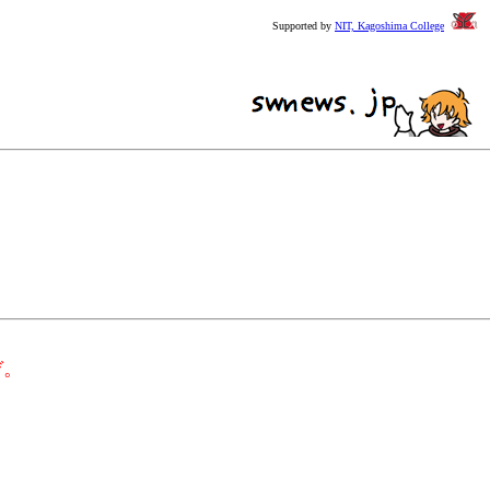
Supported by
NIT, Kagoshima College
ぞ。