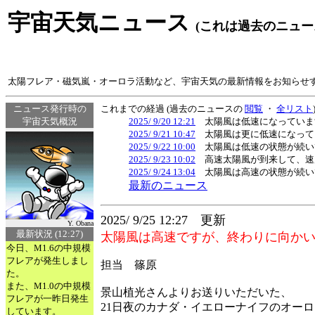
宇宙天気ニュース
(これは過去のニュー
太陽フレア・磁気嵐・オーロラ活動など、宇宙天気の最新情報をお知らせ
ニュース発行時の
これまでの経過 (過去のニュースの
閲覧
・
全リスト
宇宙天気概況
2025/ 9/20 12:21
太陽風は低速になっています
2025/ 9/21 10:47
太陽風は更に低速になって
2025/ 9/22 10:00
太陽風は低速の状態が続い
2025/ 9/23 10:02
高速太陽風が到来して、速度
2025/ 9/24 13:04
太陽風は高速の状態が続いて
最新のニュース
2025/ 9/25 12:27 更新
Y. Obana
最新状況 (12:27)
太陽風は高速ですが、終わりに向かい
今日、M1.6の中規模
フレアが発生しまし
担当 篠原
た。
また、M1.0の中規模
景山植光さんよりお送りいただいた、
フレアが一昨日発生
21日夜のカナダ・イエローナイフのオー
しています。