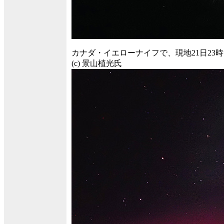
カナダ・イエローナイフで、現地21日23時1
(c) 景山植光氏