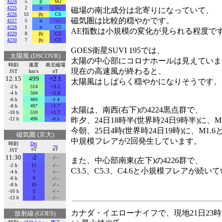
4224
5
β
M2
4225
2
α
---
磁場の南北成分は北寄りになっていて、
4226
15
βγ
C6
磁気圏は比較的穏やかです。
4227
5
α
---
4228
1
α
C3
AE指数は小規模の変化が見られる程度で
4229
8
βγ
C2
4230
7
βγ
C2
GOES衛星SUVI 195では、
太陽風 (DSCOVR)
太陽の中心部にコロナホールは見えていま
時刻
速度
南北磁場
現在の高速風が終わると、
JST
km/s
nT
12:15
499
+2.1
太陽風はしばらく穏やかになりそうです。
-2 h
514
+3.2
-4 h
504
+2.8
-6 h
484
-1.4
-8 h
497
+1.7
太陽は、南西(右下)の4224黒点群で、
-10 h
510
+1.7
-12 h
496
-0.5
昨夕、24日18時半(世界時24日9時半)に、M1
今朝、25日4時(世界時24日19時)に、M1.6
磁気圏 (京大)
中規模フレアが2回発生しています。
時刻
Dst
nT
nT
JST
11:30
-2
-/ -
また、中心部南東(左下)の4226群で、
-2 h
11
-/ -
C3.5、C5.3、C4.6と小規模フレアが続い
-4 h
7
-/ -
-6 h
9
-/ -
-8 h
10
-/ -
-10 h
5
-/ -
-12 h
5
-/ -
カナダ・イエローナイフで、現地21日23時1
放射線 (GOES)