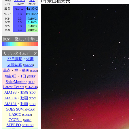
(c) 景山植光氏
時刻
プロトン
電子
JST
10MeV
2MeV
最新
→
4x10^2
0.2
9/25
6x10^2
0.3
9/24
0.3
7x10^2
9/23
0.3
3x10^3
9/22
0.3
5x10^3
9/21
0.3
6x10^3
静か
激しい
非常に
リアルタイムデータ
27日周期
・
短期
太陽写真
(
swnews
)
黒点
・
群
・
動画
(
SDO
)
X線3日
・
1日
(
GOES
)
SolarMonitor
(
TCD
)
Latest Events
(
SolarSoft
)
AIA193
・
動画
(
SDO
)
AIA304
・
動画
(
SDO
)
AIA131
・
動画
(
SDO
)
GOES SUVI
(
NOAA
)
LASCO
(
SOHO
)
CCOR-1
(
GOES
)
STEREO
(
STEREO
)