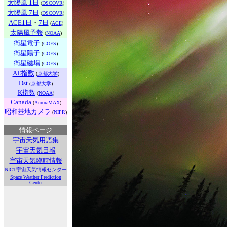
太陽風 1日
(
DSCOVR
)
太陽風 7日
(
DSCOVR
)
ACE1日
・
7日
(
ACE
)
太陽風予報
(
NOAA
)
衛星電子
(
GOES
)
衛星陽子
(
GOES
)
衛星磁場
(
GOES
)
AE指数
(
京都大学
)
Dst
(
京都大学
)
K指数
(
NOAA
)
Canada
(
AuroraMAX
)
昭和基地カメラ
(
NIPR
)
情報ページ
宇宙天気用語集
宇宙天気日報
宇宙天気臨時情報
NICT宇宙天気情報センター
Space Weather Prediction
Center