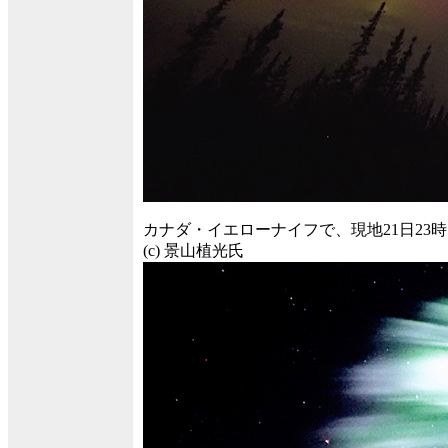
カナダ・イエローナイフで、現地21日23時1
(c) 景山植光氏