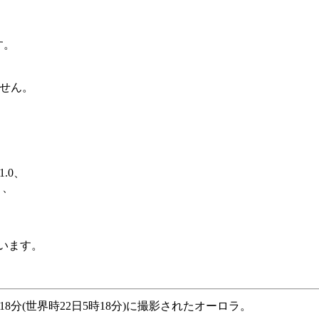
す。
せん。
.0、
と、
ています。
8分(世界時22日5時18分)に撮影されたオーロラ。