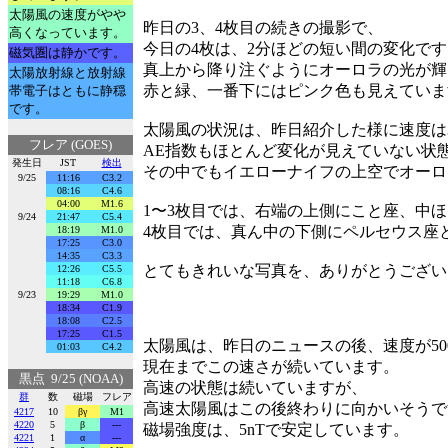
太陽風の速度がやや
昨日の3、4枚目の続きの撮影で、
高くなっています。
今日の4枚は、2分ほどの短い間の変化です
磁気圏は静かです。
真上から降り注ぐようにオーロラの光が輝
太陽放射線と放射線
赤と緑、一番下にはピンク色も見えていま
帯電子はともに静穏
です。
太陽風の状況は、昨日紹介した様に速度は30
フレア (GOES)
AE指数もほとんど変化が見えていない状
発生日
JST
検出
その中でもイエローナイフの上空でオーロ
9/25
11:16
C3.2
08:16
C4.6
04:00
M1.6
1〜3枚目では、右端の上側にこと座、中
9/24
21:47
C5.4
4枚目では、真ん中の下側にペルセウス座
18:19
M1.0
17:25
C3.0
14:35
C3.3
とてもきれいな写真を、ありがとうござい
12:26
C5.5
11:18
C6.8
9/23
19:29
M1.0
18:34
C1.9
18:08
C2.5
17:25
C1.5
太陽風は、昨日のニュースの後、速度が500
01:03
C4.2
現在までこの速さが続いています。
黒点 9/25 (NOAA)
高速の状態は続いていますが、
群
数
磁場
フレア
高速太陽風はこの後終わりに向かいそうで
4217
10
βγ
M1
4220
5
β
---
磁場強度は、5nTで安定しています。
4221
1
α
---