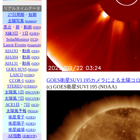
リアルタイムデータ
27日周期
・
短期
太陽写真
(
swnews
)
黒点
・
群
・
動画
(
SDO
)
X線3日
・
1日
(
GOES
)
SolarMonitor
(
TCD
)
Latest Events
(
SolarSoft
)
AIA193
・
動画
(
SDO
)
AIA304
・
動画
(
SDO
)
AIA131
・
動画
(
SDO
)
GOES SUVI
(
NOAA
)
LASCO
(
SOHO
)
GOES衛星SUVI 195カメラによる太陽
CCOR-1
(
GOES
)
STEREO
(c) GOES衛星SUVI 195 (NOAA)
(
STEREO
)
太陽風 1日
(
DSCOVR
)
太陽風 7日
(
DSCOVR
)
ACE1日
・
7日
(
ACE
)
太陽風予報
(
NOAA
)
衛星電子
(
GOES
)
衛星陽子
(
GOES
)
衛星磁場
(
GOES
)
AE指数
(
京都大学
)