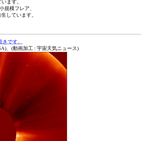
ています。
の小規模フレア、
が発生しています。
続きです。
 NASA)、(動画加工 : 宇宙天気ニュース)