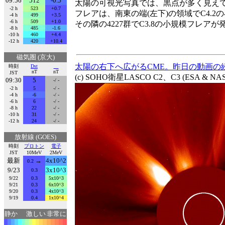
09:56
512
-0.5
太陽の可視光写真では、黒点が多く見え
-2 h
523
+0.7
フレアは、南東の端(左下)の領域でC4.2
-4 h
499
+3.5
-6 h
509
+1.0
その隣の4227群でC3.8の小規模フレア
-8 h
485
-1.6
-10 h
460
+4.4
-12 h
420
+10.4
磁気圏 (京大)
太陽の右下へ広がるCME。昨日の動画の
時刻
Dst
nT
nT
JST
(c) SOHO衛星LASCO C2、C3 (ESA &
09:30
5
-/ -
-2 h
5
-/ -
-4 h
-6
-/ -
-6 h
6
-/ -
-8 h
22
-/ -
-10 h
31
-/ -
-12 h
24
-/ -
放射線 (GOES)
時刻
プロトン
電子
JST
10MeV
2MeV
最新
→
4x10^2
0.2
9/23
3x10^3
0.3
9/22
0.3
5x10^3
9/21
0.3
6x10^3
9/20
0.3
4x10^3
9/19
0.4
1x10^4
静か
激しい
非常に