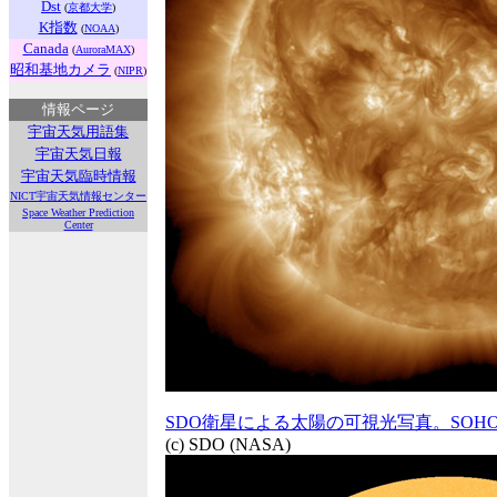
Dst
(
京都大学
)
K指数
(
NOAA
)
Canada
(
AuroraMAX
)
昭和基地カメラ
(
NIPR
)
情報ページ
宇宙天気用語集
宇宙天気日報
宇宙天気臨時情報
NICT宇宙天気情報センター
Space Weather Prediction
Center
SDO衛星による太陽の可視光写真。SOH
(c) SDO (NASA)