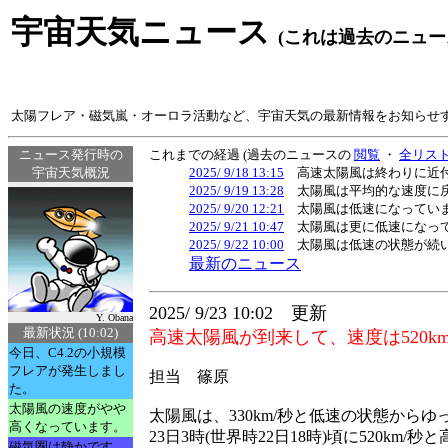
宇宙天気ニュース
(これは過去のニュー
太陽フレア・磁気嵐・オーロラ活動など、宇宙天気の最新情報をお知らせ
ニュース発行時の
これまでの経過 (過去のニュースの
閲覧
・
全リス
宇宙天気概況
2025/ 9/18 13:15
高速太陽風は終わりに近付
2025/ 9/19 13:28
太陽風は平均的な速度に戻
2025/ 9/20 12:21
太陽風は低速になっていま
2025/ 9/21 10:47
太陽風は更に低速になって
2025/ 9/22 10:00
太陽風は低速の状態が続い
最新のニュース
2025/ 9/23 10:02 更新
Y. Obana
最新状況 (10:02)
高速太陽風が到来して、速度は520k
今日、C4.2の小規模
フレアが発生しまし
担当 篠原
た。
太陽風の速度がやや
太陽風は、330km/秒と低速の状態から
高くなっています。
23日3時(世界時22日18時)頃に520km/
磁気圏は静かです。