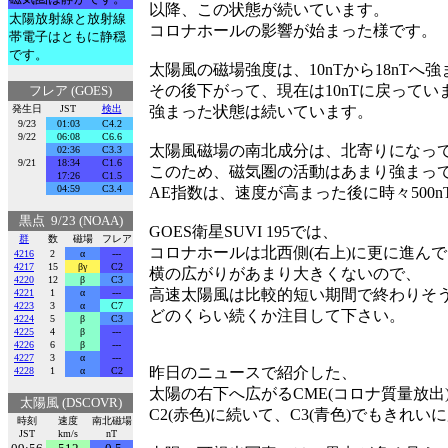
以降、この状態が続いています。
太陽放射線と放射線
コロナホールの影響が始まった様です。
帯電子はともに静穏
です。
太陽風の磁場強度は、10nTから18nTへ
その後下がって、現在は10nTに戻ってい
フレア (GOES)
発生日
JST
検出
強まった状態は続いています。
9/23
01:03
C4.2
9/22
06:08
C6.6
太陽風磁場の南北成分は、北寄りになっ
02:36
C3.3
9/21
18:34
C1.6
このため、磁気圏の活動はあまり強まっ
17:26
C1.5
04:59
C3.4
AE指数は、速度が高まった後に時々500
黒点 9/23 (NOAA)
GOES衛星SUVI 195では、
群
数
磁場
フレア
コロナホールは北西側(右上)に更に進ん
4216
2
α
---
4217
15
βγ
C2
横の広がりがあまり大きくないので、
4220
12
β
C3
高速太陽風は比較的短い期間で終わりそ
4221
1
α
---
4223
3
α
C7
どのくらい続くか注目して下さい。
4224
5
β
C3
4225
4
β
---
4226
6
β
---
4227
3
α
---
昨日のニュースで紹介した、
4228
1
α
C2
太陽の右下へ広がるCME(コロナ質量放
太陽風 (DSCOVR)
C2(赤色)に続いて、C3(青色)でもきれ
時刻
速度
南北磁場
JST
km/s
nT