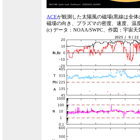
ACE
が観測した太陽風の磁場(黒線は全体
磁場の向き、プラズマの密度、速度、温
(c) データ：NOAA/SWPC、作図：宇宙