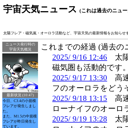
宇宙天気ニュース
(これは過去のニュー
太陽フレア・磁気嵐・オーロラ活動など、宇宙天気の最新情報をお知らせ
ニュース発行時の
これまでの経過 (過去
宇宙天気概況
2025/ 9/16 12:46
太陽
磁気圏も活動的です
2025/ 9/17 13:30
高速
フのオーロラをどう
Y. Obana
最新状況 (10:47)
2025/ 9/18 13:15
高速
今日、C3.4の小規模
フレアが発生しまし
ローナイフのオーロ
た。
また、M1.5の中規模
2025/ 9/19 13:28
太陽
フレアが昨日発生し
ています。