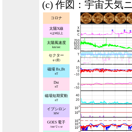
(c) 作図：宇宙天気
コロナ
太陽X線
○はM以上
太陽風速度
km/sec
セクター
φ (度)
磁場 Bz,Bt
nT
Dst
nT
磁場短期変動
nT
イプシロン
MW
GOES 電子
/cm^2 s sr