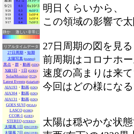
最新
→
5x10^3
0.2
明日くらいから、
9/21
6x10^3
0.3
9/20
0.3
4x10^3
9/19
0.4
1x10^4
この領域の影響で太
9/18
0.4
1x10^4
9/17
0.4
7x10^3
静か
激しい
非常に
27日周期の図を見
リアルタイムデータ
27日周期
・
短期
前周期はコロナホー
太陽写真
(
swnews
)
黒点
・
群
・
動画
(
SDO
)
速度の高まりは来て
X線3日
・
1日
(
GOES
)
SolarMonitor
(
TCD
)
Latest Events
(
SolarSoft
)
今回はどの様になる
AIA193
・
動画
(
SDO
)
AIA304
・
動画
(
SDO
)
AIA131
・
動画
(
SDO
)
GOES SUVI
(
NOAA
)
LASCO
(
SOHO
)
CCOR-1
(
GOES
)
太陽は穏やかな状態
STEREO
(
STEREO
)
太陽風 1日
(
DSCOVR
)
太陽風 7日
(
DSCOVR
)