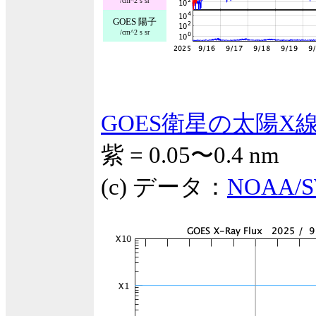
/cm^2 s sr
GOES 陽子
/cm^2 s sr
GOES衛星の太陽X
紫 = 0.05〜0.4 nm
(c) データ：
NOAA/