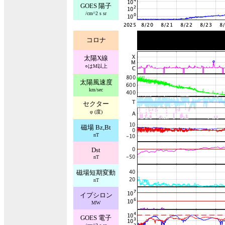
GOES 陽子
/cm^2 s sr
コロナ
太陽X線
○はM以上
太陽風速度
km/sec
セクター
φ (度)
磁場 Bz,Bt
nT
Dst
nT
磁場短期変動
nT
イプシロン
MW
GOES 電子