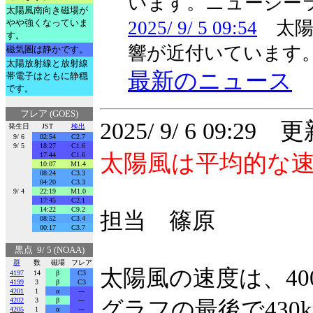
います。ニュージー
太陽風南向き磁場が
やや強くなっていま
2025/ 9/ 5 09:54
太陽
す。
響が近付いています。8
磁気圏は静かです。
太陽放射線と放射線
最新のニュース
帯電子はともに静穏
です。
フレア (GOES)
2025/ 9/ 6 09:29 
発生日
JST
検出
9/ 6
02:54
C2.7
9/ 5
18:27
C1.6
太陽風は平均的な
17:44
C1.6
10:07
M1.4
08:24
C3.3
04:20
C3.3
9/ 4
22:19
M1.0
17:45
C2.1
14:22
C9.2
担当 篠原
08:52
C3.4
00:17
C3.7
黒点 9/ 5 (NOAA)
群
数
磁場
フレア
太陽風の速度は、40
4197
14
β
C3
4199
3
β
C3
4201
1
α
---
4202
3
β
---
グラフの最後で430
4205
1
α
---