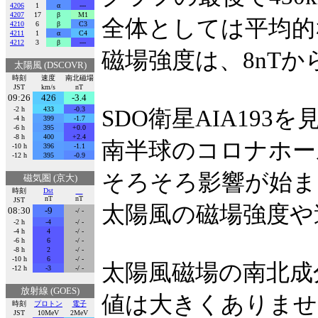
4206
1
α
---
4207
17
β
M1
全体としては平均的
4210
6
β
C3
4211
1
α
C4
4212
3
β
---
磁場強度は、8nTか
太陽風 (DSCOVR)
時刻
速度
南北磁場
JST
km/s
nT
09:26
426
-3.4
-2 h
433
-0.3
SDO衛星AIA193
-4 h
399
-1.7
-6 h
395
+0.0
-8 h
400
+2.4
南半球のコロナホー
-10 h
396
-1.1
-12 h
395
-0.9
そろそろ影響が始ま
磁気圏 (京大)
時刻
Dst
nT
nT
JST
太陽風の磁場強度や
08:30
-9
-/ -
-2 h
-4
-/ -
-4 h
4
-/ -
-6 h
6
-/ -
-8 h
2
-/ -
-10 h
6
-/ -
太陽風磁場の南北成
-12 h
-3
-/ -
放射線 (GOES)
値は大きくありませ
時刻
プロトン
電子
JST
10MeV
2MeV