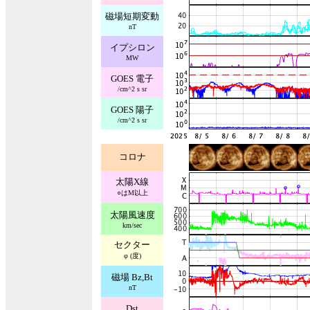
磁場短期変動
nT
イプシロン
MW
GOES 電子
/cm^2 s sr
GOES 陽子
/cm^2 s sr
コロナ
太陽X線
○はM以上
太陽風速度
km/sec
セクター
φ (度)
磁場 Bz,Bt
nT
Dst