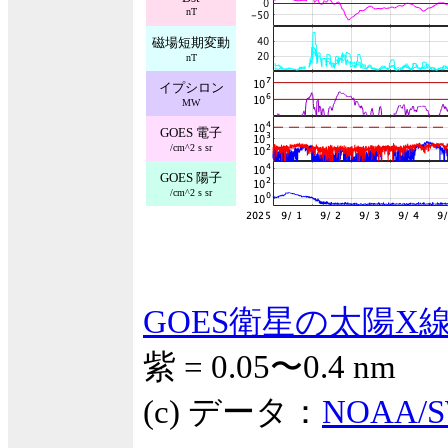
nT
磁場短期変動
nT
イプシロン
MW
GOES 電子
/cm^2 s sr
GOES 陽子
/cm^2 s sr
GOES衛星の太陽X
紫 = 0.05〜0.4 nm
(c) データ：
NOAA/