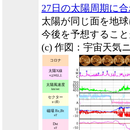
27日の太陽周期に
太陽が同じ面を地球
今後を予想すること
(c) 作図：宇宙天気
コロナ
太陽X線
○はM以上
太陽風速度
km/sec
セクター
φ (度)
磁場 Bz,Bt
nT
Dst
nT