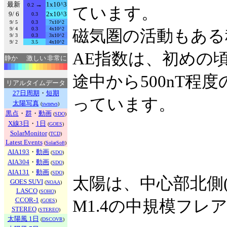
最新
→
1x10^3
0.2
ています。
9/ 6
2x10^3
0.3
9/ 5
0.3
7x10^2
9/ 4
0.3
4x10^2
磁気圏の活動もある
9/ 3
0.3
3x10^2
9/ 2
3.5
4x10^2
AE指数は、初めの
静か
激しい
非常に
途中から500nT
リアルタイムデータ
27日周期
・
短期
っています。
太陽写真
(
swnews
)
黒点
・
群
・
動画
(
SDO
)
X線3日
・
1日
(
GOES
)
SolarMonitor
(
TCD
)
Latest Events
(
SolarSoft
)
AIA193
・
動画
(
SDO
)
AIA304
・
動画
(
SDO
)
AIA131
・
動画
(
SDO
)
太陽は、中心部北側(
GOES SUVI
(
NOAA
)
LASCO
(
SOHO
)
CCOR-1
M1.4の中規模フレ
(
GOES
)
STEREO
(
STEREO
)
太陽風 1日
(
DSCOVR
)