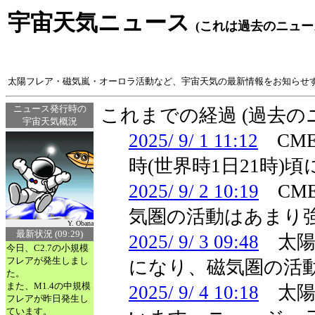
宇宙天気ニュース
(これは過去のニュー
太陽フレア・磁気嵐・オーロラ活動など、宇宙天気の最新情報をお知らせ
ニュース発行時の
これまでの経過 (過去
宇宙天気概況
2025/ 9/ 1 11:12
CME
時(世界時1日21時
2025/ 9/ 2 10:19
CM
気圏の活動はあまり
Y. Obana
最新状況 (09:29)
2025/ 9/ 3 09:48
太陽
今日、C2.7の小規模
フレアが発生しまし
になり、磁気圏の活
た。
また、M1.4の中規模
2025/ 9/ 4 10:18
太陽
フレアが昨日発生し
ています。