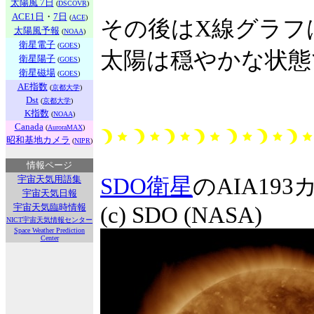
太陽風 7日
(
DSCOVR
)
ACE1日
・
7日
(
ACE
)
その後はX線グラフ
太陽風予報
(
NOAA
)
衛星電子
(
GOES
)
太陽は穏やかな状態
衛星陽子
(
GOES
)
衛星磁場
(
GOES
)
AE指数
(
京都大学
)
Dst
(
京都大学
)
K指数
(
NOAA
)
Canada
(
AuroraMAX
)
昭和基地カメラ
(
NIPR
)
情報ページ
宇宙天気用語集
SDO衛星
のAIA1
宇宙天気日報
宇宙天気臨時情報
(c) SDO (NASA)
NICT宇宙天気情報センター
Space Weather Prediction
Center