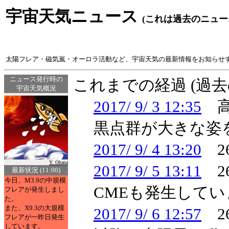
宇宙天気ニュース
(これは過去のニュー
太陽フレア・磁気嵐・オーロラ活動など、宇宙天気の最新情報をお知らせ
ニュース発行時の
これまでの経過 (過
宇宙天気概況
2017/ 9/ 3 12:35
高
黒点群が大きな姿
2017/ 9/ 4 13:20
2
Y. Obana
2017/ 9/ 5 13:11
2
最新状況 (11:00)
今日、M3.9の中規模
CMEも発生してい
フレアが発生しまし
た。
また、X9.3の大規模
2017/ 9/ 6 12:57
2
フレアが一昨日発生
しています。