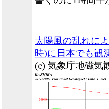
書くのに1時間半
太陽風の乱れによ
時)に日本でも観
(c) 気象庁地磁気