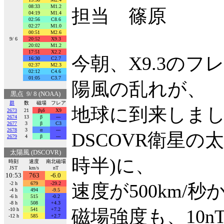
08:33
M1.2
担当 篠原
04:19
M1.4
02:56
C8.6
02:27
M1.0
00:51
M2.6
9/ 6
20:52
X9.3
20:02
M1.2
17:51
X2.2
今朝、X9.3の
16:30
C2.7
02:37
M2.3
02:12
C4.6
01:05
C3.7
陽風の乱れが、
黒点 9/ 8 (NOAA)
群
数
磁場
フレア
地球に到来しま
2673
21
βγδ
X9
2674
13
β
---
2677
3
β
C3
2678
3
α
---
DSCOVR衛星の
2679
4
β
---
太陽風 (DSCOVR)
時半)に、
時刻
速度
南北磁場
JST
km/s
nT
10:53
763
-6.0
-2 h
679
-29.2
速度が500km/秒
-4 h
494
-9.5
-6 h
515
-0.2
-8 h
508
+4.3
磁場強度も、10n
-10 h
541
+7.2
-12 h
585
+2.7