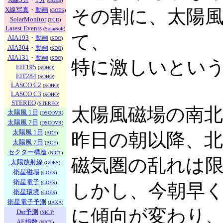
(
GOES
)
X線写真
・
動画
その割に、太陽風
(
GOES
)
SolarMonitor
(
TCD
)
Latest Events
(
SolarSoft
)
て、
AIA193
・
動画
(
SDO
)
AIA304
・
動画
(
SDO
)
AIA131
・
動画
(
SDO
)
特に激しいとい
EIT195
(
SOHO
)
EIT284
(
SOHO
)
LASCO C2
(
SOHO
)
LASCO C3
(
SOHO
)
STEREO
(
STEREO
)
太陽風磁場の南
太陽風 1日
(
DSCOVR
)
太陽風 7日
(
DSCOVR
)
太陽風 1日
昨日の朝以降、
(
ACE
)
太陽風 7日
(
ACE
)
セクター構造
(
NICT
)
磁気圏の乱れは
太陽放射線
(
GOES
)
衛星磁場
(
GOES
)
衛星電子
(
GOES
)
しかし、今朝早く、
衛星環境
(
GOES
)
衛星電子予測
(
JAXA
)
に傾向が変わり
Dst予測
(
NICT
)
AE指数
(
NICT
)