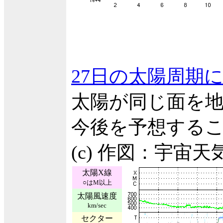
27日の太陽周期
太陽が同じ面を地
今後を予想する
(c) 作図：宇宙
太陽X線
○はM以上
太陽風速度
km/sec
セクター