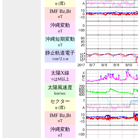
φ (度)
IMF Bz,Bt
nT
沖縄変動
nT
沖縄短期変動
nT
静止軌道電子
/cm^2 s sr
太陽X線
○はM以上
太陽風速度
km/sec
セクター
φ (度)
IMF Bz,Bt
nT
沖縄変動
nT