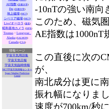
AE指数
(
京都大学
)
-10nTの強い
Dst
(
京都大学
)
地上磁場
(
NICT
)
このため、磁気
シベリア磁場
(
NICT
)
Live!オーロラ
(
遊造
)
昭和基地カメラ
(
NIPR
)
AE指数は1000
Tromso
・
Longyear...
Alaska
(
SALMON
)
Canada
(
CSA
)
情報ページ
この直後に次のC
宇宙天気用語集
宇宙天気日報
宇宙天気臨時情報
が、
NICT宇宙天気情報センター
Space Weather Prediction
Center
南北成分は更に南
振れ幅になりま
速度が700km/