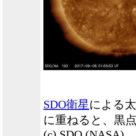
SDO衛星
による太
に重ねると、黒
(c) SDO (NASA)