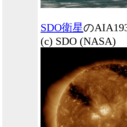
SDO衛星
のAIA
(c) SDO (NASA)