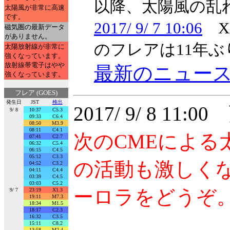
以降、太陽風の乱
太陽風が非常に高速
です。
2017/ 9/ 7 10:06
X2
磁気圏の最新データ
がありません。
のフレアは11年ぶ
太陽放射線が非常に
強くなっています。
放射線帯電子はやや
最新のニュー
強くなっています。
フレア (GOES)
発生日
JST
検出
2017/ 9/ 8 11:0
9/ 8
10:37
C5.3
09:33
C6.4
08:50
M3.9
08:11
C4.1
次のCMEによ
07:41
C2.7
06:32
C5.4
06:15
C4.5
05:12
C3.3
の活動も激しく
04:52
C3.2
04:11
C4.4
03:39
C4.5
03:03
C5.2
ーロラをどうぞ
9/ 7
23:19
X1.3
19:11
M7.3
18:34
M1.5
18:17
C2.3
16:32
C3.5
15:11
C8.2
13:58
M2.4