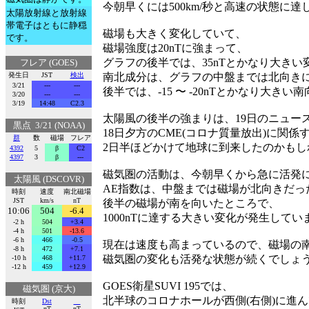
今朝早くには500km/秒と高速の状態に達
太陽放射線と放射線
帯電子はともに静穏
磁場も大きく変化していて、
です。
磁場強度は20nTに強まって、
グラフの後半では、35nTとかなり大き
フレア (GOES)
発生日
JST
検出
南北成分は、グラフの中盤までは北向き
3/21
---
---
後半では、-15 〜 -20nTとかなり大
3/20
---
---
3/19
14:48
C2.3
太陽風の後半の強まりは、19日のニュー
黒点 3/21 (NOAA)
18日夕方のCME(コロナ質量放出)に関係
群
数
磁場
フレア
2日半ほどかけて地球に到来したのかもし
4392
5
β
C2
4397
3
β
---
磁気圏の活動は、今朝早くから急に活発
太陽風 (DSCOVR)
AE指数は、中盤までは磁場が北向きだっ
時刻
速度
南北磁場
JST
km/s
nT
後半の磁場が南を向いたところで、
10:06
504
-6.4
1000nTに達する大きい変化が発生してい
-2 h
504
+3.4
-4 h
501
-13.6
-6 h
466
-0.5
現在は速度も高まっているので、磁場の
-8 h
472
+7.1
磁気圏の変化も活発な状態が続くでしょ
-10 h
468
+11.7
-12 h
459
+12.9
GOES衛星SUVI 195では、
磁気圏 (京大)
北半球のコロナホールが西側(右側)に進
時刻
Dst
nT
nT