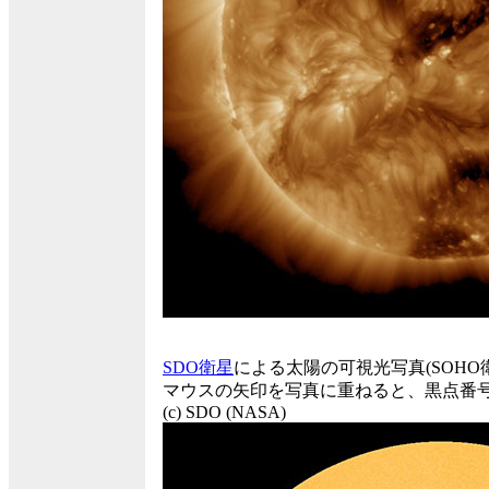
SDO衛星
による太陽の可視光写真(SOH
マウスの矢印を写真に重ねると、黒点番
(c) SDO (NASA)