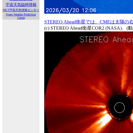
宇宙天気臨時情報
NICT宇宙天気情報センター
Space Weather Prediction
Center
STEREO Ahead衛星では、CMEは太
(c) STEREO Ahead衛星COR2 (NASA