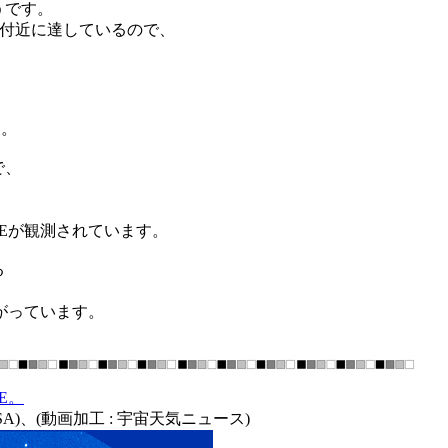
うです。
線付近に達しているので、
す。
で、
Eが観測されています。
る
がっています。
E。
 NASA)、(動画加工 : 宇宙天気ニュース)