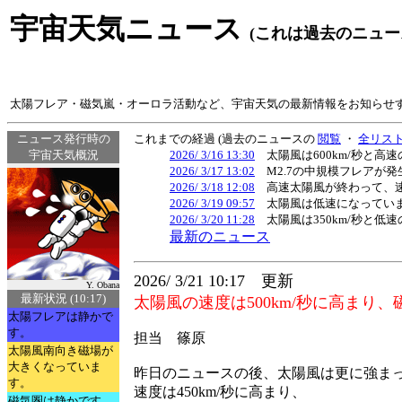
宇宙天気ニュース
(これは過去のニュー
太陽フレア・磁気嵐・オーロラ活動など、宇宙天気の最新情報をお知らせ
ニュース発行時の
これまでの経過 (過去のニュースの
閲覧
・
全リス
宇宙天気概況
2026/ 3/16 13:30
太陽風は600km/秒と高
2026/ 3/17 13:02
M2.7の中規模フレアが発
2026/ 3/18 12:08
高速太陽風が終わって、速度
2026/ 3/19 09:57
太陽風は低速になっていま
2026/ 3/20 11:28
太陽風は350km/秒と低
最新のニュース
2026/ 3/21 10:17 更新
Y. Obana
最新状況 (10:17)
太陽風の速度は500km/秒に高まり
太陽フレアは静かで
す。
担当 篠原
太陽風南向き磁場が
大きくなっていま
昨日のニュースの後、太陽風は更に強ま
す。
速度は450km/秒に高まり、
磁気圏は静かです。