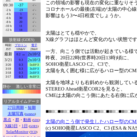
JST
この領域の影響も現在の変化に重なりそ
09:30
-37
-/ -
コロナホールの最後(左端)が太陽の中心
-2 h
-23
-/ -
-4 h
1
-/ -
影響はもう3〜4日程度でしょうか。
-6 h
30
-/ -
-8 h
20
-/ -
-10 h
11
-/ -
-12 h
14
-/ -
太陽はとても穏やかで、
X線グラフはほとんど変化のない状態で
放射線 (GOES)
時刻
プロトン
電子
JST
10MeV
2MeV
一方、向こう側では活動が起きている様
最新
→
2x10^2
0.2
昨夜、20日22時(世界時20日13時)頃に、
3/21
2x10^3
0.3
SOHO衛星LASCO C2、C3で、
3/20
0.3
5x10^3
3/19
0.3
3x10^3
太陽を丸く囲む様に広がるハロー型のCM
3/18
0.3
2x10^3
3/17
0.3
4x10^3
太陽を地球よりも右斜めから観測してい
静か
激しい
非常に
STEREO Ahead衛星COR2を見ると、
CMEは太陽の向こう側にあたる右側に広
リアルタイムデータ
27日周期
・
短期
太陽写真
(
swnews
)
黒点
・
群
・
動画
(
SDO
)
太陽の向こう側で発生したハロー型のCM
X線3日
・
1日
(
GOES
)
(c) SOHO衛星LASCO C2、C3 (ESA &
SolarMonitor
(
TCD
)