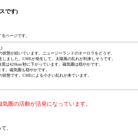
スです)
するページです。
ト
)
速の状態が続いています。ニュージーランドのオーロラをどうぞ。
生しました。CMEが発生して、太陽風の乱れが到来しそうです。
は420km/秒に下がっています。磁気圏は穏やかです。
す。磁気圏も穏やかです。
速の状態です。CMEによる小さい乱れが来ています。
、磁気圏の活動が活発になっています。
って、