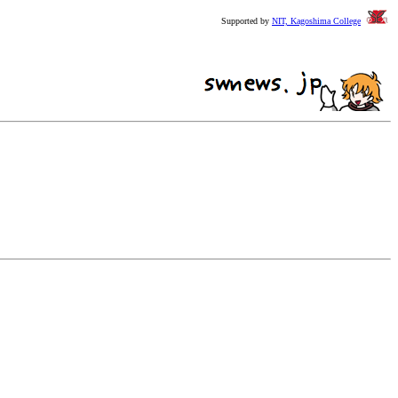
Supported by
NIT, Kagoshima College