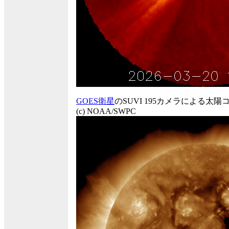
GOES衛星
のSUVI 195カメラによる太
(c) NOAA/SWPC