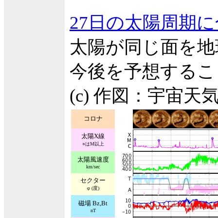
27日の太陽周期
太陽が同じ面を地
今後を予想するこ
(c) 作図：宇宙
コロナ
太陽X線
○はM以上
太陽風速度
km/sec
セクター
φ (度)
磁場 Bz,Bt
nT