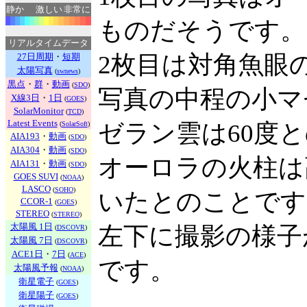
静か
激しい
非常に
ものだそうです。
リアルタイムデータ
2枚目は対角魚眼
27日周期
・
短期
太陽写真
(
swnews
)
黒点
・
群
・
動画
(
SDO
)
写真の中程の小マ
X線3日
・
1日
(
GOES
)
SolarMonitor
(
TCD
)
Latest Events
ゼラン雲は60度
(
SolarSoft
)
AIA193
・
動画
(
SDO
)
AIA304
・
動画
(
SDO
)
オーロラの火柱は
AIA131
・
動画
(
SDO
)
GOES SUVI
(
NOAA
)
LASCO
(
SOHO
)
いたとのことです
CCOR-1
(
GOES
)
STEREO
(
STEREO
)
太陽風 1日
左下に撮影の様子
(
DSCOVR
)
太陽風 7日
(
DSCOVR
)
ACE1日
・
7日
(
ACE
)
です。
太陽風予報
(
NOAA
)
衛星電子
(
GOES
)
衛星陽子
(
GOES
)