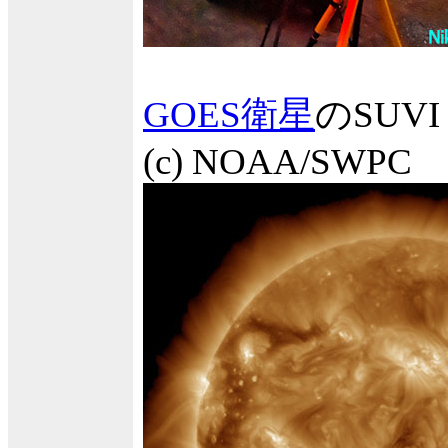
GOES衛星
のSUV
(c) NOAA/SWPC