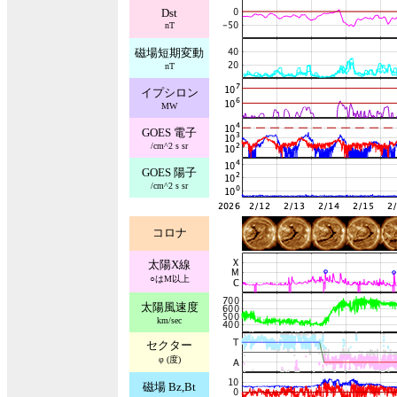
Dst
nT
磁場短期変動
nT
イプシロン
MW
GOES 電子
/cm^2 s sr
GOES 陽子
/cm^2 s sr
コロナ
太陽X線
○はM以上
太陽風速度
km/sec
セクター
φ (度)
磁場 Bz,Bt