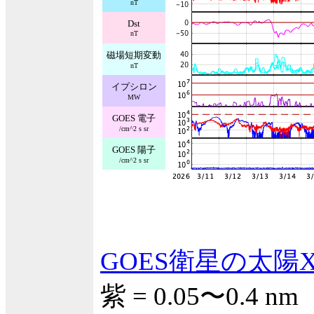
nT
Dst
nT
磁場短期変動
nT
イプシロン
MW
GOES 電子
/cm^2 s sr
GOES 陽子
/cm^2 s sr
GOES衛星の太陽
紫 = 0.05〜0.4 nm