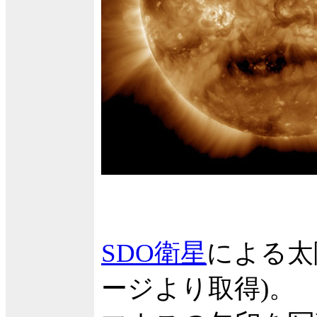
SDO衛星
による太
ージより取得)。