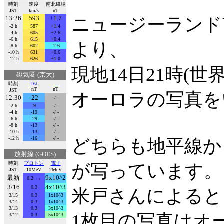
時刻
速度
南北磁場
JST
km/s
nT
13:26
593
+1.7
ニュージーランド
-2 h
587
+1.4
-4 h
605
+2.6
-6 h
615
+0.4
より、
-8 h
602
-2.6
-10 h
631
+0.6
-12 h
626
+1.0
現地14日21時(世
磁気圏 (京大)
時刻
Dst
nT
nT
JST
オーロラの写真を
12:30
-22
-/ -
-2 h
-9
-/ -
-4 h
-19
-/ -
-6 h
-29
-/ -
-8 h
-13
-/ -
-10 h
-13
-/ -
-12 h
-16
-/ -
どちらも地平線か
放射線 (GOES)
時刻
プロトン
電子
が写っています。
JST
10MeV
2MeV
最新
→
9x10^2
0.2
3/16
4x10^3
0.3
米戸さんによると
3/15
0.3
1x10^3
3/14
0.3
1x10^3
3/13
0.3
3x10^3
1枚目の写真はオ
3/12
0.3
5x10^3