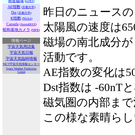
衛星磁場
(
GOES
)
AE指数
(
京都大学
)
昨日のニュースの
Dst
(
京都大学
)
K指数
(
NOAA
)
太陽風の速度は65
Canada
(
AuroraMAX
)
昭和基地カメラ
(
NIPR
)
磁場の南北成分が 
情報ページ
宇宙天気用語集
宇宙天気日報
活動です。
宇宙天気臨時情報
NICT宇宙天気情報センター
AE指数の変化は5
Space Weather Prediction
Center
Dst指数は -6
磁気圏の内部まで
この様な素晴らし