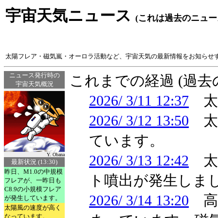
宇宙天気ニュース
(これは過去のニュー
太陽フレア・磁気嵐・オーロラ活動など、宇宙天気の最新情報をお知らせ
ニュース発行時の
これまでの経過 (過
宇宙天気概況
2026/ 3/11 12:37
太陽
2026/ 3/12 13:50
太陽
ています。
Y. Obana
2026/ 3/13 12:42
太
最新状況 (13:30)
昨日、M1.0の中規模
ト噴出が発生しま
フレアが、一昨日も
C8.9の小規模フレア
2026/ 3/14 13:20
高速
が発生しています。
太陽風の速度が高く
なっています。