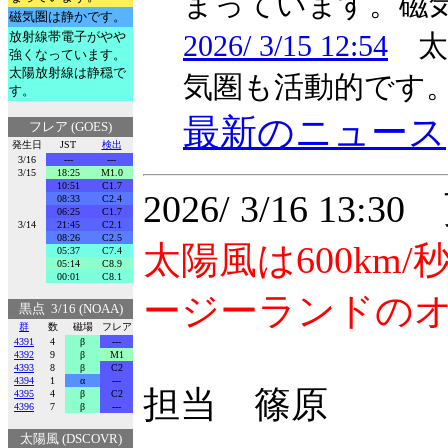
まっています。磁
磁気圏は静かです。
放射線帯電子がやや
2026/ 3/15 12:54
太陽
強くなっています。
太陽放射線は静穏で
気圏も活動的です
す。
最新のニュース
フレア (GOES)
発生日
JST
検出
3/16
---
---
3/15
18:25
M1.0
10:51
C1.7
2026/ 3/16 13:3
08:33
C2.4
06:25
C1.7
3/14
21:45
C2.1
08:26
C2.5
太陽風は600k
05:37
C7.4
05:14
C8.9
00:01
C8.1
ージーランドの
黒点 3/16 (NOAA)
群
数
磁場
フレア
4391
4
β
---
4392
9
β
M1
4393
8
β
C2
4394
1
α
---
担当 篠原
4395
4
β
C2
4396
7
β
---
太陽風 (DSCOVR)