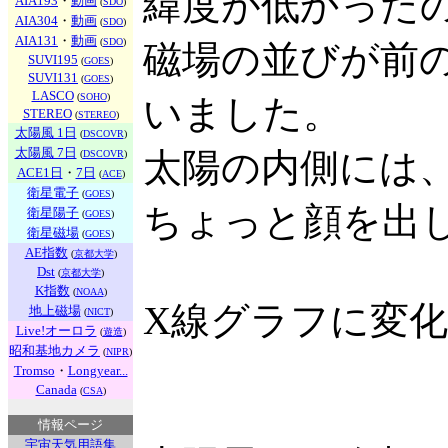
緯度が低かった
AIA193
・
動画
(
SDO
)
AIA304
・
動画
(
SDO
)
AIA131
・
動画
(
SDO
)
磁場の並びが前の
SUVI195
(
GOES
)
SUVI131
(
GOES
)
LASCO
(
SOHO
)
いました。
STEREO
(
STEREO
)
太陽風 1日
(
DSCOVR
)
太陽風 7日
太陽の内側には
(
DSCOVR
)
ACE1日
・
7日
(
ACE
)
衛星電子
(
GOES
)
ちょっと顔を出
衛星陽子
(
GOES
)
衛星磁場
(
GOES
)
AE指数
(
京都大学
)
Dst
(
京都大学
)
K指数
(
NOAA
)
X線グラフに変
地上磁場
(
NICT
)
Live!オーロラ
(
遊造
)
昭和基地カメラ
(
NIPR
)
Tromso
・
Longyear...
Canada
(
CSA
)
情報ページ
宇宙天気用語集