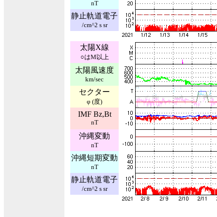
nT
静止軌道電子
/cm^2 s sr
太陽X線
○はM以上
太陽風速度
km/sec
セクター
φ (度)
IMF Bz,Bt
nT
沖縄変動
nT
沖縄短期変動
nT
静止軌道電子
/cm^2 s sr