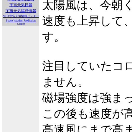
太陽風は、今朝く
宇宙天気日報
宇宙天気臨時情報
NICT宇宙天気情報センター
速度も上昇して、
Space Weather Prediction
Center
す。
注目していたコ
ません。
磁場強度は強ま
この後も速度が
高速風にまで高