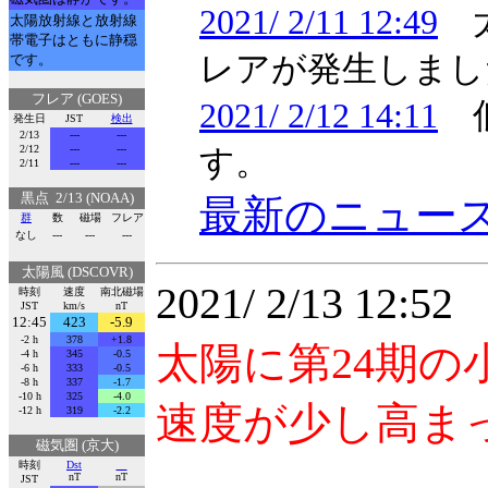
2021/ 2/11 12:49
太
太陽放射線と放射線
帯電子はともに静穏
レアが発生しまし
です。
フレア (GOES)
2021/ 2/12 14:11
低
発生日
JST
検出
2/13
---
---
2/12
---
---
す。
2/11
---
---
黒点 2/13 (NOAA)
最新のニュー
群
数
磁場
フレア
なし
---
---
---
太陽風 (DSCOVR)
2021/ 2/13 12:
時刻
速度
南北磁場
JST
km/s
nT
12:45
423
-5.9
-2 h
378
+1.8
太陽に第24期
-4 h
345
-0.5
-6 h
333
-0.5
-8 h
337
-1.7
-10 h
325
-4.0
速度が少し高ま
-12 h
319
-2.2
磁気圏 (京大)
時刻
Dst
nT
nT
JST