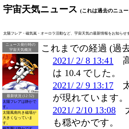
宇宙天気ニュース
(これは過去のニュー
太陽フレア・磁気嵐・オーロラ活動など、宇宙天気の最新情報をお知らせ
ニュース発行時の
これまでの経過 (過
宇宙天気概況
2021/ 2/ 8 13:41
高
は 10.4 でした。
2021/ 2/ 9 13:17
太
Y. Obana
が現れています。
最新状況 (12:52)
太陽フレアは静かで
す。
2021/ 2/10 13:08
太
太陽風南向き磁場が
大きくなっていま
も穏やかです。
す。
磁気圏は静かです。