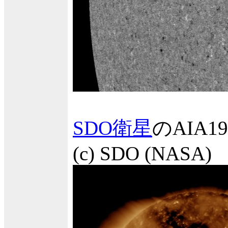
SDO衛星
のAIA
(c) SDO (NASA)