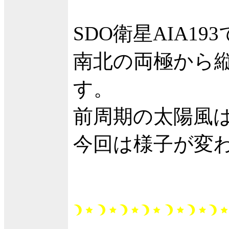
SDO衛星AIA19
南北の両極から
す。
前周期の太陽風
今回は様子が変