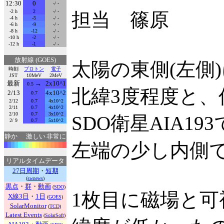
12:30
0
-/ -
-2 h
2
-/ -
担当 篠原
-4 h
-5
-/ -
-6 h
-9
-/ -
-8 h
-12
-/ -
-10 h
-2
-/ -
-12 h
-1
-/ -
放射線 (GOES)
太陽の東側(左側
時刻
プロトン
電子
JST
10MeV
2MeV
最新
→
2x10^1
0.5
北緯3度程度と
2/13
4x10^2
0.7
2/12
0.7
4x10^2
2/11
0.7
4x10^2
2/10
0.7
3x10^2
SDO衛星AIA19
2/ 9
0.7
5x10^2
静か
激しい
非常に
左端の少し内側
リアルタイムデータ
27日周期
・
短期
(
swnews
)
黒点
・
群
・
動画
(
SDO
)
1枚目に磁場と
X線3日
・
1日
(
GOES
)
SolarMonitor
(
TCD
)
Latest Events
(
SolarSoft
)