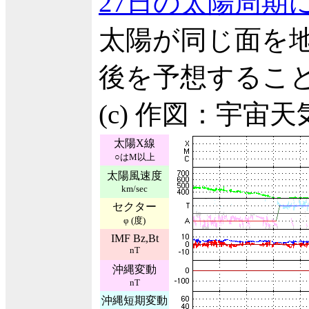
27日の太陽周期
太陽が同じ面を地
後を予想するこ
(c) 作図：宇宙
太陽X線
○はM以上
太陽風速度
km/sec
セクター
φ (度)
IMF Bz,Bt
nT
沖縄変動
nT
沖縄短期変動