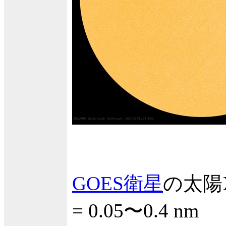
GOES衛星
の太陽X
= 0.05〜0.4 nm