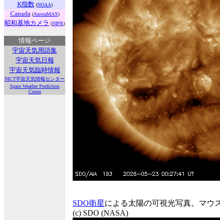
K指数
(
NOAA
)
Canada
(
AuroraMAX
)
昭和基地カメラ
(
NIPR
)
情報ページ
宇宙天気用語集
宇宙天気日報
宇宙天気臨時情報
NICT宇宙天気情報センター
Space Weather Prediction
Center
SDO衛星
による太陽の可視光写真。マウ
(c) SDO (NASA)