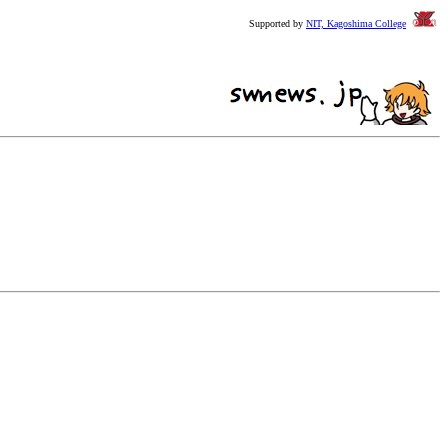
Supported by
NIT, Kagoshima College
。