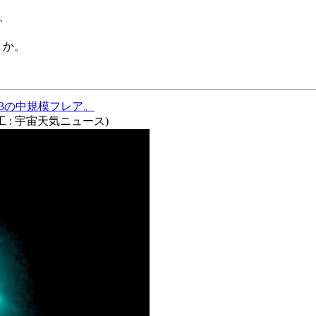
、
うか。
3の中規模フレア。
画加工 : 宇宙天気ニュース)