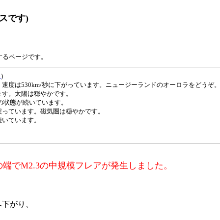
スです)
するページです。
ト
)
度は530km/秒に下がっています。ニュージーランドのオーロラをどうぞ
す。太陽は穏やかです。
速の状態が続いています。
っています。磁気圏は穏やかです。
いています。
端でM2.3の中規模フレアが発生しました。
秒へ下がり、