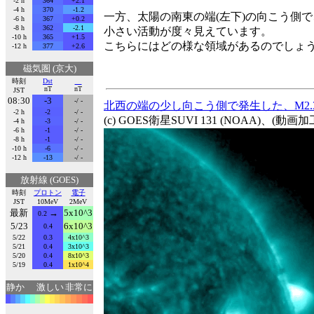
-2 h
364
+2.1
-4 h
370
-1.2
一方、太陽の南東の端(左下)の向こう側で
-6 h
367
+0.2
-8 h
362
-2.1
小さい活動が度々見えています。
-10 h
365
+1.5
こちらにはどの様な領域があるのでしょ
-12 h
377
+2.6
磁気圏 (京大)
時刻
Dst
nT
nT
JST
08:30
-3
-/ -
北西の端の少し向こう側で発生した、M2.
-2 h
-2
-/ -
(c) GOES衛星SUVI 131 (NOAA)、(動
-4 h
-3
-/ -
-6 h
-1
-/ -
-8 h
-1
-/ -
-10 h
-6
-/ -
-12 h
-13
-/ -
放射線 (GOES)
時刻
プロトン
電子
JST
10MeV
2MeV
最新
→
5x10^3
0.2
5/23
6x10^3
0.4
5/22
0.3
4x10^3
5/21
0.4
3x10^3
5/20
0.4
8x10^3
5/19
0.4
1x10^4
静か
激しい
非常に