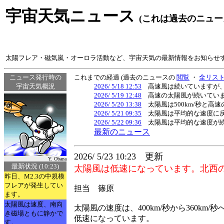
宇宙天気ニュース
(これは過去のニュー
太陽フレア・磁気嵐・オーロラ活動など、宇宙天気の最新情報をお知らせ
ニュース発行時の
これまでの経過 (過去のニュースの
閲覧
・
全リス
宇宙天気概況
2026/ 5/18 12:53
高速風は続いていますが、速
2026/ 5/19 12:48
高速の太陽風が続いていま
2026/ 5/20 13:38
太陽風は500km/秒と高
2026/ 5/21 09:35
太陽風は平均的な速度に戻
2026/ 5/22 09:36
太陽風は平均的な速度が続
最新のニュース
2026/ 5/23 10:23 更新
Y. Obana
最新状況 (10:23)
太陽風は低速になっています。北西の
昨日、M2.3の中規模
フレアが発生してい
担当 篠原
ます。
太陽風は速度、南向
太陽風の速度は、400km/秒から360km/
き磁場ともに静かで
低速になっています。
す。