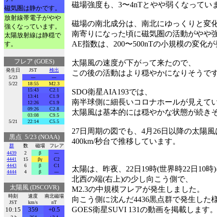
磁場強度も、3〜4nTとやや弱くなってい
磁気圏は静かです。
放射線帯電子がやや
磁場の南北成分は、南北にゆっくりと変
強くなっています。
南寄りになった頃に磁気圏の活動がやや
太陽放射線は静穏で
AE指数は、200〜500nTの小規模の変
す。
フレア (GOES)
太陽風の速度が下がって来たので、
発生日
JST
検出
この後の活動はより穏やかになりそうで
5/23
---
---
5/22
18:55
M2.3
15:43
C2.1
SDO衛星AIA193では、
13:41
C1.9
南半球側に細長いコロナホールが見えて
12:26
C1.9
09:26
C2.8
太陽風は基本的には穏やかな状態が続き
03:08
C9.5
5/21
22:14
C5.5
27日周期の図でも、4月26日以降の太陽風
黒点 5/23 (NOAA)
400km/秒台で推移しています。
群
数
磁場
フレア
4439
2
β
---
4441
15
βγ
C2
4443
6
β
C1
太陽は、昨夜、22日19時(世界時22日10時
4444
4
β
---
北西の端(右上)の少し向こう側で、
太陽風 (DSCOVR)
M2.3の中規模フレアが発生しました。
時刻
速度
南北磁場
向こう側に沈んだ4436黒点群で発生した
JST
km/s
nT
GOES衛星SUVI 131の動画を掲載します
10:15
359
+0.5