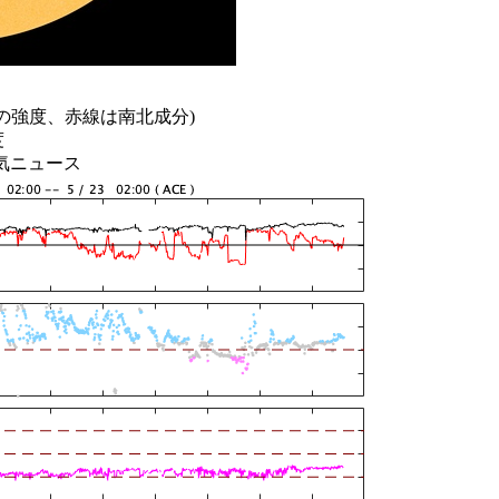
の強度、赤線は南北成分)
度
天気ニュース