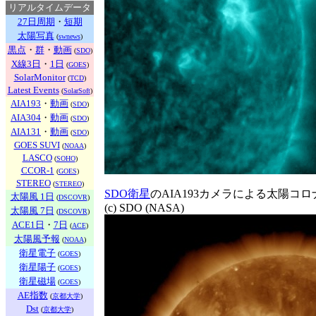
リアルタイムデータ
27日周期
・
短期
太陽写真
(
swnews
)
黒点
・
群
・
動画
(
SDO
)
X線3日
・
1日
(
GOES
)
SolarMonitor
(
TCD
)
Latest Events
(
SolarSoft
)
AIA193
・
動画
(
SDO
)
AIA304
・
動画
(
SDO
)
AIA131
・
動画
(
SDO
)
GOES SUVI
(
NOAA
)
LASCO
(
SOHO
)
CCOR-1
(
GOES
)
STEREO
(
STEREO
)
SDO衛星
のAIA193カメラによる太陽コ
太陽風 1日
(
DSCOVR
)
(c) SDO (NASA)
太陽風 7日
(
DSCOVR
)
ACE1日
・
7日
(
ACE
)
太陽風予報
(
NOAA
)
衛星電子
(
GOES
)
衛星陽子
(
GOES
)
衛星磁場
(
GOES
)
AE指数
(
京都大学
)
Dst
(
京都大学
)