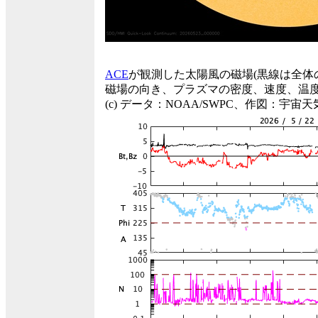
ACE
が観測した太陽風の磁場(黒線は全体
磁場の向き、プラズマの密度、速度、温
(c) データ：NOAA/SWPC、作図：宇宙