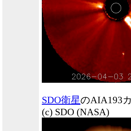
SDO衛星
のAIA1
(c) SDO (NASA)