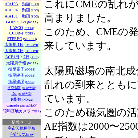
これにCMEの乱れ
AIA193
・
動画
(
SDO
)
AIA304
・
動画
(
SDO
)
高まりました。
AIA131
・
動画
(
SDO
)
GOES SUVI
(
NOAA
)
LASCO
(
SOHO
)
このため、CMEの
CCOR-1
(
GOES
)
STEREO
(
STEREO
)
来しています。
太陽風 1日
(
DSCOVR
)
太陽風 7日
(
DSCOVR
)
ACE1日
・
7日
(
ACE
)
太陽風予報
(
NOAA
)
太陽風磁場の南北成
衛星電子
(
GOES
)
衛星陽子
(
GOES
)
衛星磁場
乱れの到来とともに南
(
GOES
)
AE指数
(
京都大学
)
Dst
(
京都大学
)
ています。
K指数
(
NOAA
)
Canada
(
AuroraMAX
)
このため磁気圏の活
昭和基地カメラ
(
NIPR
)
情報ページ
AE指数は2000〜2
宇宙天気用語集
宇宙天気日報