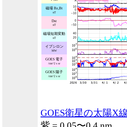
磁場 Bz,Bt
nT
Dst
nT
磁場短期変動
nT
イプシロン
MW
GOES 電子
/cm^2 s sr
GOES 陽子
/cm^2 s sr
GOES衛星の太陽X
紫 = 0.05〜0.4 nm