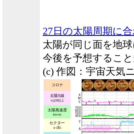
27日の太陽周期に
太陽が同じ面を地球
今後を予想すること
(c) 作図：宇宙天気
コロナ
太陽X線
○はM以上
太陽風速度
km/sec
セクター
φ (度)