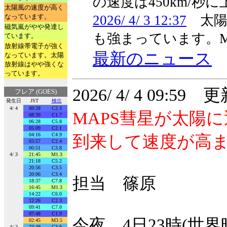
の速度は450km/秒
太陽風の速度が高く
なっています。
2026/ 4/ 3 12:37
太陽風
磁気嵐がやや発達し
も強まっています。M
ています。
放射線帯電子が強く
最新のニュース
なっています。太陽
放射線はやや強くな
っています。
2026/ 4/ 4 09:59 
フレア (GOES)
発生日
JST
検出
4/ 4
09:28
C2.3
MAPS彗星が太陽
08:39
C1.7
06:28
C5.8
05:09
C2.1
04:16
C4.9
到来して速度が高
03:57
C2.4
00:51
C3.8
4/ 3
21:45
M1.3
21:18
C5.2
20:56
C3.5
20:06
C3.4
担当 篠原
18:37
C7.8
16:45
M1.3
14:22
C6.0
12:26
C2.3
09:41
C7.0
07:48
C1.9
今夜、4日23時(世
02:45
M3.5
4/ 2
23:49
C3.9