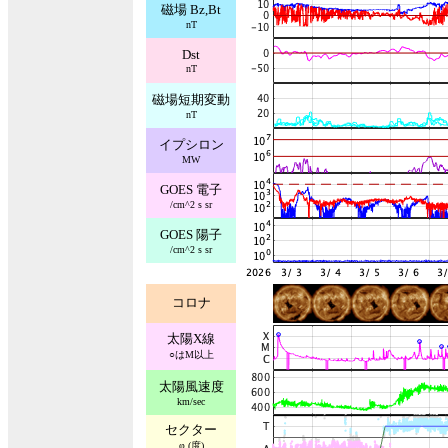
磁場 Bz,Bt
nT
Dst
nT
磁場短期変動
nT
イプシロン
MW
GOES 電子
/cm^2 s sr
GOES 陽子
/cm^2 s sr
コロナ
太陽X線
○はM以上
太陽風速度
km/sec
セクター
φ (度)