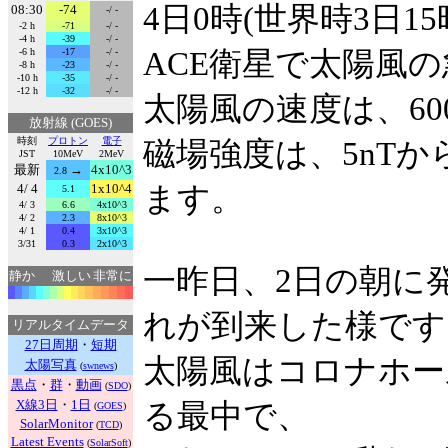
4日0時(世界時3日15
08:30
-74
-/ -
-2 h
-71
-/ -
-4 h
-39
-/ -
-6 h
-17
-/ -
ACE衛星で太陽風
-8 h
-23
-/ -
-10 h
-35
-/ -
-12 h
-32
-/ -
太陽風の速度は、600
放射線 (GOES)
時刻
プロトン
電子
磁場強度は、5nTか
JST
10MeV
2MeV
最新
→
4x10^3
2.8
4/ 4
1x10^4
ます。
5.1
4/ 3
6.6
4x10^3
4/ 2
2.3
8x10^3
4/ 1
0.4
3x10^3
3/31
0.3
2x10^3
一昨日、2日の朝に発
静か
激しい
非常に
れが到来した様です
リアルタイムデータ
27日周期
・
短期
太陽風はコロナホー
太陽写真
(
swnews
)
黒点
・
群
・
動画
(
SDO
)
X線3日
・
1日
る最中で、
(
GOES
)
SolarMonitor
(
TCD
)
Latest Events
(
SolarSoft
)