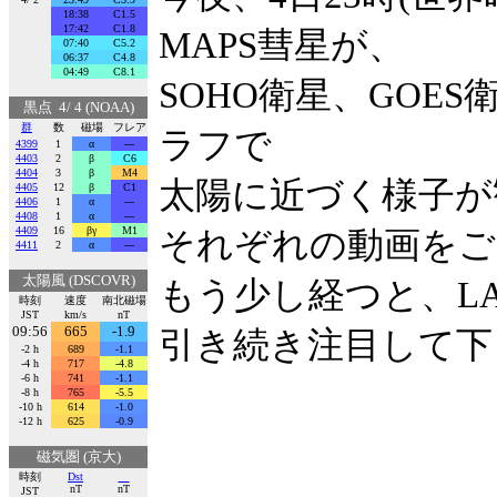
18:38
C1.5
17:42
C1.8
MAPS彗星が、
07:40
C5.2
06:37
C4.8
04:49
C8.1
SOHO衛星、GOES衛
黒点 4/ 4 (NOAA)
群
数
磁場
フレア
ラフで
4399
1
α
---
4403
2
β
C6
4404
3
β
M4
太陽に近づく様子が
4405
12
β
C1
4406
1
α
---
4408
1
α
---
4409
16
βγ
M1
それぞれの動画をご
4411
2
α
---
太陽風 (DSCOVR)
もう少し経つと、LA
時刻
速度
南北磁場
JST
km/s
nT
09:56
665
-1.9
引き続き注目して下
-2 h
689
-1.1
-4 h
717
-4.8
-6 h
741
-1.1
-8 h
765
-5.5
-10 h
614
-1.0
-12 h
625
-0.9
磁気圏 (京大)
時刻
Dst
nT
nT
JST