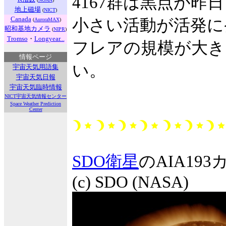
4167群は黒点が
地上磁場
(
NICT
)
Canada
小さい活動が活発に
(
AuroraMAX
)
昭和基地カメラ
(
NIPR
)
Tromso
・
Longyear...
フレアの規模が大き
情報ページ
い。
宇宙天気用語集
宇宙天気日報
宇宙天気臨時情報
NICT宇宙天気情報センター
Space Weather Prediction
Center
SDO衛星
のAIA1
(c) SDO (NASA)