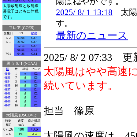
陽は穏やかです。
太陽放射線と放射線
2025/ 8/ 1 13:18
太陽
帯電子はともに静穏
です。
す。
フレア (GOES)
最新のニュース
発生日
JST
検出
8/ 2
03:08
C3.4
8/ 1
21:02
C3.4
12:13
C2.4
06:55
C1.9
2025/ 8/ 2 07:33 
7/31
04:26
C2.1
黒点 8/ 1 (NOAA)
太陽風はやや高速
群
数
磁場
フレア
4149
1
α
C2
4153
7
β
C3
4154
3
α
C1
続いています。
4155
16
β
C3
4157
1
α
C1
4161
4
β
C2
4165
2
β
C1
4166
4
β
---
4167
10
β
C2
担当 篠原
太陽風 (DSCOVR)
時刻
速度
南北磁場
JST
km/s
nT
07:26
480
+3.6
太陽風の速度は、450
-2 h
495
-4.4