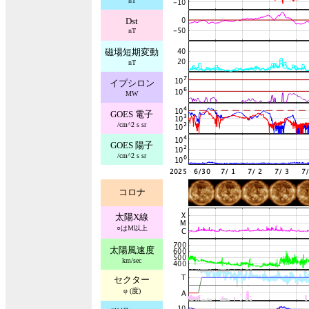
nT
Dst
nT
磁場短期変動
nT
イプシロン
MW
GOES 電子
/cm^2 s sr
GOES 陽子
/cm^2 s sr
コロナ
太陽X線
○はM以上
太陽風速度
km/sec
セクター
φ (度)