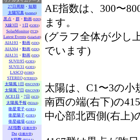
リアルタイムデータ
AE指数は、300〜
27日周期
・
短期
太陽写真
(
swnews
)
黒点
・
群
・
動画
ます。
(
SDO
)
X線3日
・
1日
(
GOES
)
SolarMonitor
(
TCD
)
(グラフ全体が少し
Latest Events
(
SolarSoft
)
AIA193
・
動画
(
SDO
)
でいます)
AIA304
・
動画
(
SDO
)
AIA131
・
動画
(
SDO
)
SUVI195
(
GOES
)
SUVI131
(
GOES
)
LASCO
(
SOHO
)
STEREO
(
STEREO
)
太陽風 1日
太陽は、C1〜3の
(
DSCOVR
)
太陽風 7日
(
DSCOVR
)
ACE1日
・
7日
(
ACE
)
南西の端(右下)の41
太陽風予報
(
NOAA
)
衛星電子
(
GOES
)
中心部北西側(右上)
衛星陽子
(
GOES
)
衛星磁場
(
GOES
)
AE指数
(
京都大学
)
Dst
(
京都大学
)
K指数
(
NOAA
)