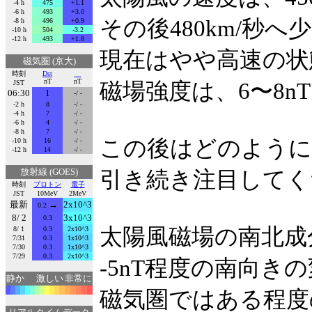
-4 h
475
+1.1
-6 h
493
+3.0
その後480km/秒
-8 h
496
+0.9
-10 h
504
-3.2
-12 h
493
+1.8
現在はやや高速の状
磁気圏 (京大)
時刻
Dst
nT
nT
JST
磁場強度は、6〜8n
06:30
1
-/ -
-2 h
8
-/ -
-4 h
7
-/ -
-6 h
4
-/ -
-8 h
7
-/ -
この後はどのように
-10 h
16
-/ -
-12 h
14
-/ -
放射線 (GOES)
引き続き注目してく
時刻
プロトン
電子
JST
10MeV
2MeV
最新
→
2x10^3
0.2
8/ 2
3x10^3
0.3
太陽風磁場の南北成
8/ 1
0.3
2x10^3
7/31
0.3
1x10^3
7/30
0.3
1x10^3
7/29
0.3
2x10^3
-5nT程度の南向
静か
激しい
非常に
磁気圏ではある程度