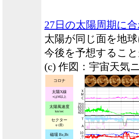
27日の太陽周期に
太陽が同じ面を地球
今後を予想すること
(c) 作図：宇宙天気
コロナ
太陽X線
○はM以上
太陽風速度
km/sec
セクター
φ (度)
磁場 Bz,Bt