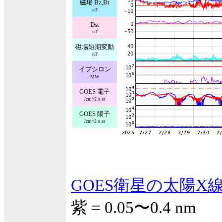
磁場 Bz,Bt
nT
Dst
nT
磁場短期変動
nT
イプシロン
MW
GOES 電子
/cm^2 s sr
GOES 陽子
/cm^2 s sr
GOES衛星の太陽X
紫 = 0.05〜0.4 nm