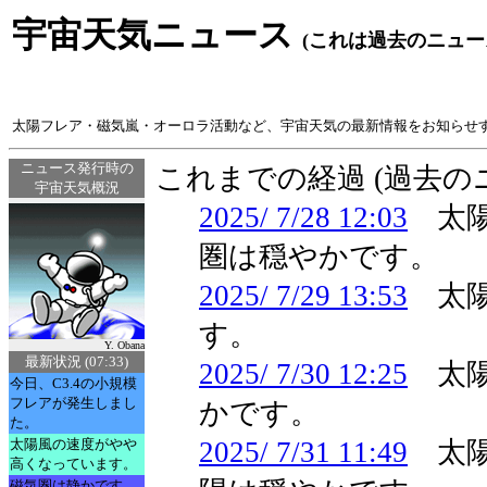
宇宙天気ニュース
(これは過去のニュー
太陽フレア・磁気嵐・オーロラ活動など、宇宙天気の最新情報をお知らせ
ニュース発行時の
これまでの経過 (過去
宇宙天気概況
2025/ 7/28 12:03
太陽
圏は穏やかです。
2025/ 7/29 13:53
太陽
す。
Y. Obana
最新状況 (07:33)
2025/ 7/30 12:25
太陽
今日、C3.4の小規模
フレアが発生しまし
かです。
た。
太陽風の速度がやや
2025/ 7/31 11:49
太陽
高くなっています。
磁気圏は静かです。