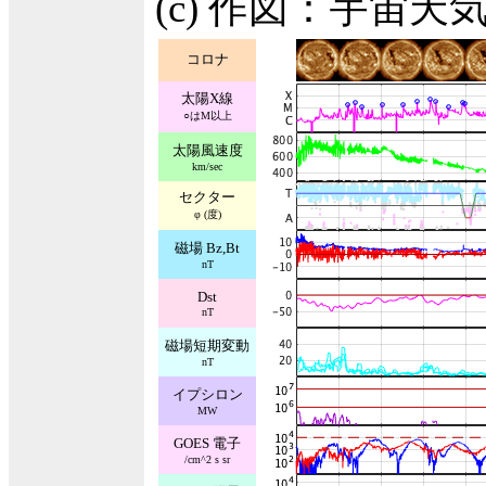
(c) 作図：宇宙
コロナ
太陽X線
○はM以上
太陽風速度
km/sec
セクター
φ (度)
磁場 Bz,Bt
nT
Dst
nT
磁場短期変動
nT
イプシロン
MW
GOES 電子
/cm^2 s sr