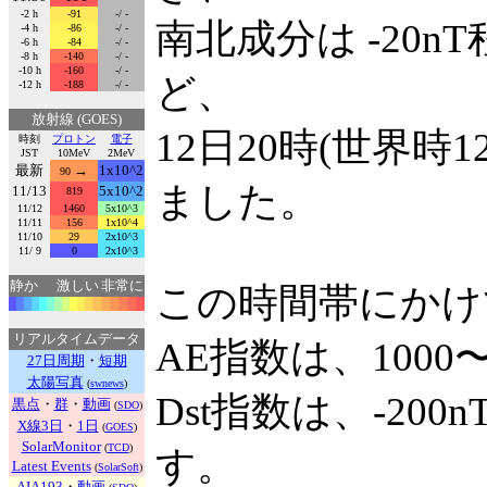
-2 h
-91
-/ -
南北成分は -20
-4 h
-86
-/ -
-6 h
-84
-/ -
-8 h
-140
-/ -
-10 h
-160
-/ -
ど、
-12 h
-188
-/ -
放射線 (GOES)
12日20時(世界
時刻
プロトン
電子
JST
10MeV
2MeV
最新
→
1x10^2
90
ました。
11/13
5x10^2
819
11/12
1460
5x10^3
11/11
156
1x10^4
11/10
29
2x10^3
11/ 9
0
2x10^3
静か
激しい
非常に
この時間帯にかけ
リアルタイムデータ
AE指数は、1000
27日周期
・
短期
太陽写真
(
swnews
)
Dst指数は、-2
黒点
・
群
・
動画
(
SDO
)
X線3日
・
1日
(
GOES
)
SolarMonitor
(
TCD
)
す。
Latest Events
(
SolarSoft
)
AIA193
・
動画