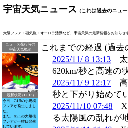
宇宙天気ニュース
(これは過去のニュー
太陽フレア・磁気嵐・オーロラ活動など、宇宙天気の最新情報をお知らせ
ニュース発行時の
これまでの経過 (過
宇宙天気概況
2025/11/ 8 13:13
太陽
620km/秒と高速
2025/11/ 9 12:17
高層
Y. Obana
秒と下がり始めて
最新状況 (12:16)
今日、C4.5の小規模
2025/11/10 07:48
X
フレアが発生しまし
た。
る太陽風の乱れが
また、X5.1の大規模
フレアが一昨日発生
しています。