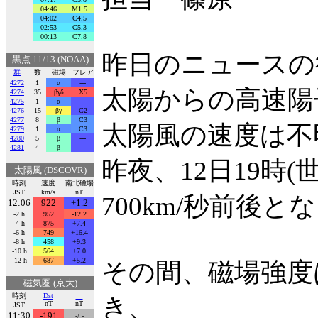
04:46
M1.5
04:02
C4.5
02:53
C5.3
00:13
C7.8
昨日のニュースの
黒点 11/13 (NOAA)
群
数
磁場
フレア
4272
1
α
---
太陽からの高速陽
4274
35
βγδ
X5
4275
1
α
---
4276
15
βγ
C2
4277
8
β
C3
太陽風の速度は不
4279
1
α
C3
4280
5
β
---
4281
4
β
---
昨夜、12日19時(
太陽風 (DSCOVR)
時刻
速度
南北磁場
JST
km/s
nT
700km/秒前後
12:06
922
+1.2
-2 h
952
-12.2
-4 h
875
+7.4
-6 h
749
+16.4
-8 h
458
+9.3
-10 h
564
+7.0
-12 h
687
+5.2
その間、磁場強度
磁気圏 (京大)
時刻
Dst
き、
nT
nT
JST
11:30
-191
-/ -