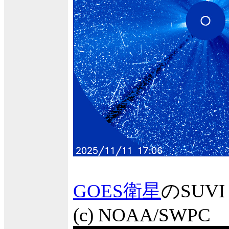
GOES衛星
のSUV
(c) NOAA/SWPC