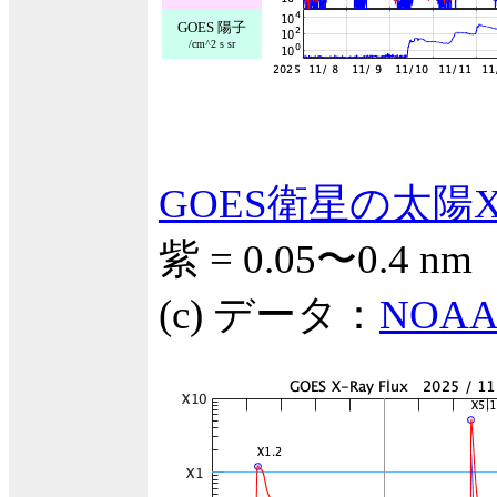
GOES 陽子
/cm^2 s sr
GOES衛星の太陽
紫 = 0.05〜0.4 nm
(c) データ：
NOAA