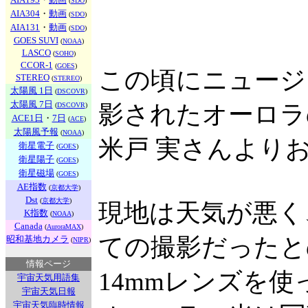
(
SDO
)
AIA304
・
動画
(
SDO
)
AIA131
・
動画
(
SDO
)
GOES SUVI
(
NOAA
)
LASCO
(
SOHO
)
CCOR-1
(
GOES
)
この頃にニュージ
STEREO
(
STEREO
)
太陽風 1日
(
DSCOVR
)
太陽風 7日
影されたオーロラ
(
DSCOVR
)
ACE1日
・
7日
(
ACE
)
太陽風予報
(
NOAA
)
米戸 実さんより
衛星電子
(
GOES
)
衛星陽子
(
GOES
)
衛星磁場
(
GOES
)
AE指数
(
京都大学
)
Dst
(
京都大学
)
現地は天気が悪く
K指数
(
NOAA
)
Canada
(
AuroraMAX
)
ての撮影だったと
昭和基地カメラ
(
NIPR
)
情報ページ
14mmレンズを
宇宙天気用語集
宇宙天気日報
宇宙天気臨時情報