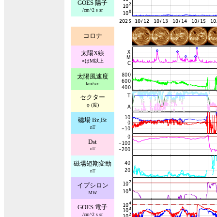
GOES 陽子
/cm^2 s sr
コロナ
太陽X線
○はM以上
太陽風速度
km/sec
セクター
φ (度)
磁場 Bz,Bt
nT
Dst
nT
磁場短期変動
nT
イプシロン
MW
GOES 電子
/cm^2 s sr