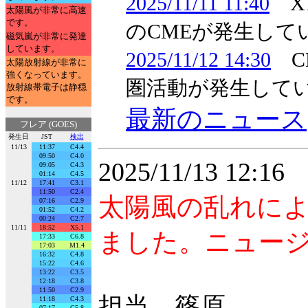
2025/11/11 11:40
X
太陽風が非常に高速
です。
のCMEが発生して
磁気嵐が非常に発達
しています。
2025/11/12 14:30
C
太陽放射線が非常に
強くなっています。
圏活動が発生してい
放射線帯電子は静穏
です。
最新のニュース
フレア (GOES)
発生日
JST
検出
11/13
11:37
C4.4
09:50
C4.0
2025/11/13 12:1
09:05
C4.3
01:14
C4.5
11/12
17:41
C3.1
11:50
C2.4
太陽風の乱れに
07:16
C2.9
01:52
C4.2
00:24
C2.7
11/11
18:52
X5.1
ました。ニュー
17:33
C6.8
17:03
M1.4
16:32
C4.8
15:22
C4.6
13:22
C3.5
12:18
C3.8
11:50
C2.9
担当 篠原
11:18
C4.3
07:17
C5.8