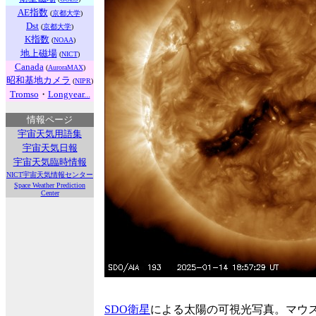
AE指数
(
京都大学
)
Dst
(
京都大学
)
K指数
(
NOAA
)
地上磁場
(
NICT
)
Canada
(
AuroraMAX
)
昭和基地カメラ
(
NIPR
)
Tromso
・
Longyear...
情報ページ
宇宙天気用語集
宇宙天気日報
宇宙天気臨時情報
NICT宇宙天気情報センター
Space Weather Prediction
Center
SDO衛星
による太陽の可視光写真。マウ