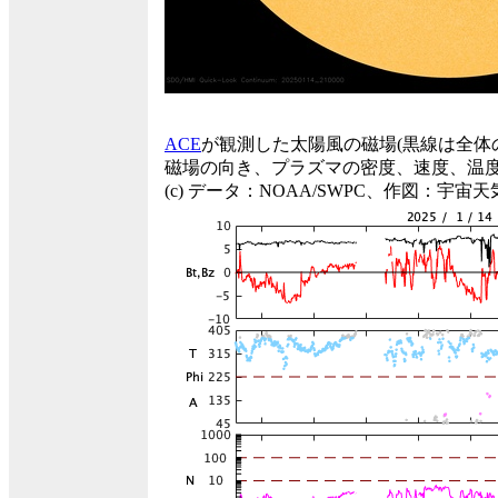
ACE
が観測した太陽風の磁場(黒線は全体
磁場の向き、プラズマの密度、速度、温
(c) データ：NOAA/SWPC、作図：宇宙