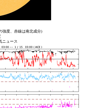
の強度、赤線は南北成分)
度
天気ニュース