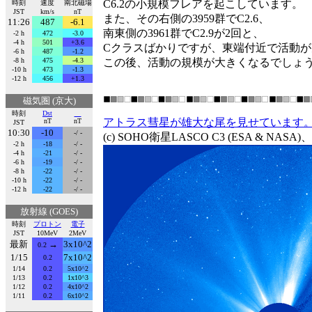
C6.2の小規模フレアを起こしています。
時刻
速度
南北磁場
JST
km/s
nT
また、その右側の3959群でC2.6、
11:26
487
-6.1
南東側の3961群でC2.9が2回と、
-2 h
472
-3.0
-4 h
501
+3.6
Cクラスばかりですが、東端付近で活動
-6 h
487
-1.2
-8 h
475
-4.3
この後、活動の規模が大きくなるでしょ
-10 h
473
-1.3
-12 h
456
+1.3
磁気圏 (京大)
時刻
Dst
アトラス彗星が雄大な尾を見せています
nT
nT
JST
10:30
-10
-/ -
(c) SOHO衛星LASCO C3 (ESA & NA
-2 h
-18
-/ -
-4 h
-21
-/ -
-6 h
-19
-/ -
-8 h
-22
-/ -
-10 h
-22
-/ -
-12 h
-22
-/ -
放射線 (GOES)
時刻
プロトン
電子
JST
10MeV
2MeV
最新
→
3x10^2
0.2
1/15
7x10^2
0.2
1/14
0.2
5x10^2
1/13
0.2
1x10^3
1/12
0.2
4x10^2
1/11
0.2
6x10^2