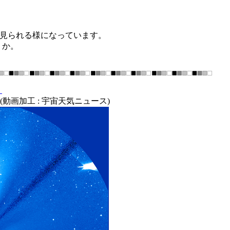
が見られる様になっています。
うか。
。
SA)、(動画加工 : 宇宙天気ニュース)