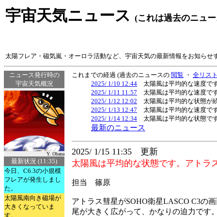
宇宙天気ニュース
(これは過去のニュー
太陽フレア・磁気嵐・オーロラ活動など、宇宙天気の最新情報をお知らせ
ニュース発行時の
これまでの経過 (過去のニュースの
閲覧
・
全リス
宇宙天気概況
2025/ 1/10 12:44
太陽風は平均的な速度です
2025/ 1/11 11:57
太陽風は平均的な速度です
2025/ 1/12 12:02
太陽風は平均的な状態が続
2025/ 1/13 12:47
太陽風は平均的な速度です
2025/ 1/14 12:34
太陽風は平均的な状態です
最新のニュース
2025/ 1/15 11:35 更新
Y. Obana
最新状況 (11:35)
太陽風は平均的な状態です。アトラス彗
今日、C6.3の小規模
フレアが発生しまし
担当 篠原
た。
太陽風南向き磁場が
アトラス彗星がSOHO衛星LASCO C3
大きくなっていま
尾が大きく広がって、かなりの迫力です
す。