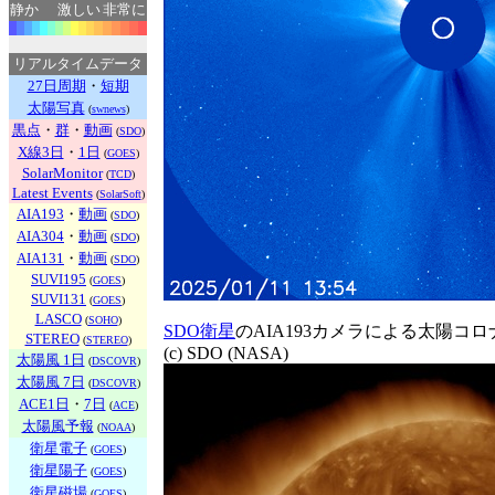
静か
激しい
非常に
リアルタイムデータ
27日周期
・
短期
太陽写真
(
swnews
)
黒点
・
群
・
動画
(
SDO
)
X線3日
・
1日
(
GOES
)
SolarMonitor
(
TCD
)
Latest Events
(
SolarSoft
)
AIA193
・
動画
(
SDO
)
AIA304
・
動画
(
SDO
)
AIA131
・
動画
(
SDO
)
SUVI195
(
GOES
)
SUVI131
(
GOES
)
LASCO
(
SOHO
)
SDO衛星
のAIA193カメラによる太陽コ
STEREO
(
STEREO
)
(c) SDO (NASA)
太陽風 1日
(
DSCOVR
)
太陽風 7日
(
DSCOVR
)
ACE1日
・
7日
(
ACE
)
太陽風予報
(
NOAA
)
衛星電子
(
GOES
)
衛星陽子
(
GOES
)
衛星磁場
(
GOES
)