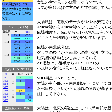
実際の空で見るのは難しそうですが、
磁気圏は静かです。
天気が良ければ夕方の西空で挑戦してみ
太陽放射線と放射線
帯電子はともに静穏
です。
太陽風は、速度のデータがやや不安定で
420km/秒から470km/秒へ少し上がって
フレア (GOES)
発生日
JST
検出
磁場強度も、6nTから7nTへやや上がっ
1/15
05:14
C2.9
どちらも平均的な状態が続いています。
00:08
C6.3
1/14
19:18
C2.6
17:26
C3.4
磁場の南北成分は、
14:24
C3.5
10:48
C3.4
グラフの後半から南北への変化が目立つ
1/13
18:48
C2.5
磁気圏の活動も少し高まっていて、
11:09
C8.1
07:02
C4.3
AE指数は、後半から200〜500nTの
小規模の変化が見られる様になっていま
黒点 1/15 (NOAA)
群
数
磁場
フレア
SDO衛星AIA193では、
3947
7
β
C8
3950
1
α
---
太陽の中心部から南東側(左下)にかけて
3956
7
β
---
3957
1
α
---
2〜3日後くらいから太陽風の速度が高ま
3959
5
βγ
C3
注目して下さい。
3960
1
α
C4
3961
3
β
C3
3962
1
α
C6
太陽は、北東の端(左上)に3962黒点群が
太陽風 (DSCOVR)