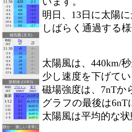
います。
11:56
420
-2.1
-2 h
418
+0.0
-4 h
430
+2.9
明日、13日に太陽
-6 h
424
+3.7
-8 h
415
+2.8
-10 h
415
+4.2
しばらく通過する様
-12 h
431
-2.7
磁気圏 (京大)
時刻
Dst
nT
nT
JST
11:30
-9
-/ -
-2 h
-13
-/ -
-4 h
-24
-/ -
太陽風は、440km/秒
-6 h
-20
-/ -
-8 h
-19
-/ -
-10 h
-19
-/ -
-12 h
-18
-/ -
少し速度を下げてい
放射線 (GOES)
磁場強度は、7nTか
時刻
プロトン
電子
JST
10MeV
2MeV
最新
→
2x10^2
0.2
グラフの最後は6n
1/12
4x10^2
0.2
1/11
0.2
6x10^2
1/10
0.2
1x10^3
太陽風は平均的な状
1/ 9
0.3
3x10^3
1/ 8
0.6
5x10^3
静か
激しい
非常に