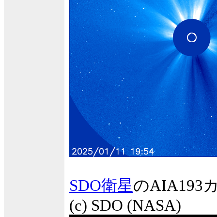
SDO衛星
のAIA1
(c) SDO (NASA)