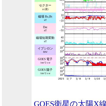
セクター
φ (度)
磁場 Bz,Bt
nT
Dst
nT
磁場短期変動
nT
イプシロン
MW
GOES 電子
/cm^2 s sr
GOES 陽子
/cm^2 s sr
GOES衛星の太陽X