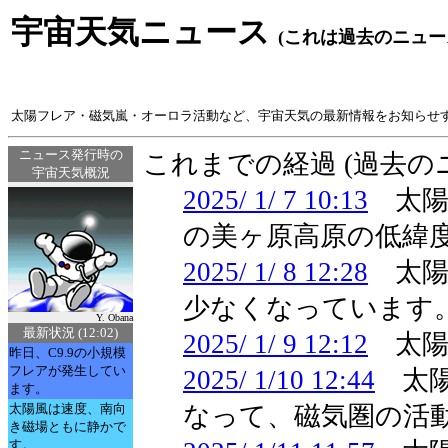
宇宙天気ニュース
(これは過去のニュー
太陽フレア・磁気嵐・オーロラ活動など、宇宙天気の最新情報をお知らせ
ニュース発行時の
これまでの経過 (過去
宇宙天気概況
2025/ 1/ 7 10:13
太陽
の美ヶ原高原の低緯
2025/ 1/ 8 12:28
太陽
少なくなっています
Y. Obana
最新状況 (12:02)
2025/ 1/ 9 12:12
太陽
昨日、C9.9の小規模
フレアが発生してい
2025/ 1/10 12:44
太陽
ます。
太陽風は速度、南向
なって、磁気圏の活
き磁場ともに静かで
す。