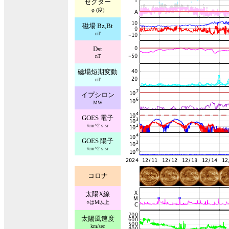
セクター
φ (度)
磁場 Bz,Bt
nT
Dst
nT
磁場短期変動
nT
イプシロン
MW
GOES 電子
/cm^2 s sr
GOES 陽子
/cm^2 s sr
コロナ
太陽X線
○はM以上
太陽風速度
km/sec