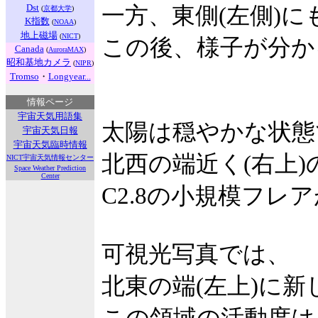
Dst
一方、東側(左側)
(
京都大学
)
K指数
(
NOAA
)
地上磁場
(
NICT
)
この後、様子が分か
Canada
(
AuroraMAX
)
昭和基地カメラ
(
NIPR
)
Tromso
・
Longyear...
情報ページ
宇宙天気用語集
太陽は穏やかな状態
宇宙天気日報
宇宙天気臨時情報
北西の端近く(右上)
NICT宇宙天気情報センター
Space Weather Prediction
Center
C2.8の小規模フレ
可視光写真では、
北東の端(左上)に