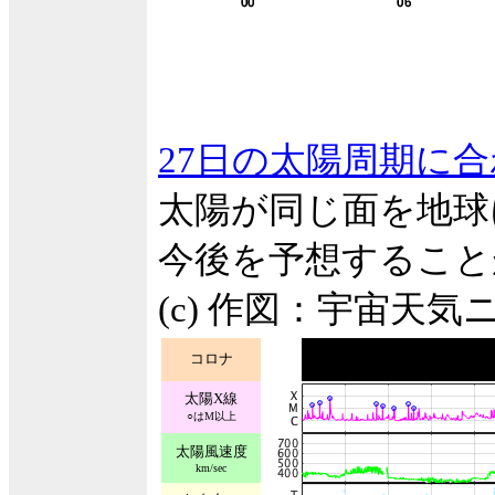
27日の太陽周期に
太陽が同じ面を地球
今後を予想すること
(c) 作図：宇宙天気
コロナ
太陽X線
○はM以上
太陽風速度
km/sec