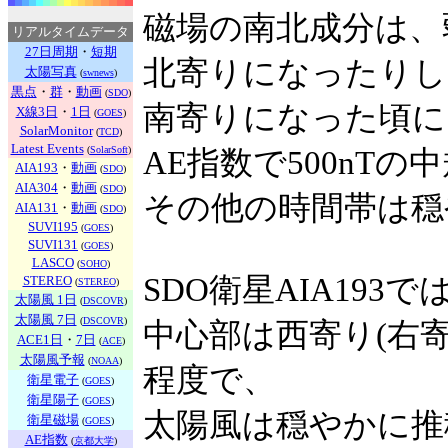
磁場の南北成分は、
リアルタイムデータ
27日周期
・
短期
北寄りになったりし
太陽写真
(
swnews
)
黒点
・
群
・
動画
(
SDO
)
南寄りになった頃に
X線3日
・
1日
(
GOES
)
SolarMonitor
(
TCD
)
Latest Events
(
SolarSoft
)
AE指数で500nT
AIA193
・
動画
(
SDO
)
AIA304
・
動画
(
SDO
)
その他の時間帯は穏
AIA131
・
動画
(
SDO
)
SUVI195
(
GOES
)
SUVI131
(
GOES
)
LASCO
(
SOHO
)
SDO衛星AIA193で
STEREO
(
STEREO
)
太陽風 1日
(
DSCOVR
)
太陽風 7日
(
DSCOVR
)
中心部は西寄り(右
ACE1日
・
7日
(
ACE
)
太陽風予報
(
NOAA
)
程度で、
衛星電子
(
GOES
)
衛星陽子
(
GOES
)
太陽風は穏やかに推
衛星磁場
(
GOES
)
AE指数
(
京都大学
)