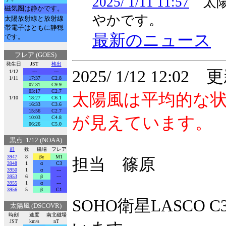
2025/ 1/11 11:57
太陽
磁気圏は静かです。
やかです。
太陽放射線と放射線
帯電子はともに静穏
最新のニュース
です。
フレア (GOES)
発生日
JST
検出
2025/ 1/12 12:02 
1/12
---
---
1/11
17:37
C2.8
07:31
C9.9
03:17
C2.7
太陽風は平均的な
1/10
18:27
C6.1
16:33
C3.6
15:56
C2.7
が見えています。
10:03
C4.8
06:26
C5.0
黒点 1/12 (NOAA)
群
数
磁場
フレア
3947
8
βγ
M1
担当 篠原
3948
1
α
C3
3950
1
α
---
3953
6
β
---
3955
1
α
---
3956
5
β
C1
SOHO衛星LASC
太陽風 (DSCOVR)
時刻
速度
南北磁場
JST
km/s
nT