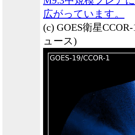
M9.3中規模フレア
広がっています。
(c) GOES衛星CCO
ュース)