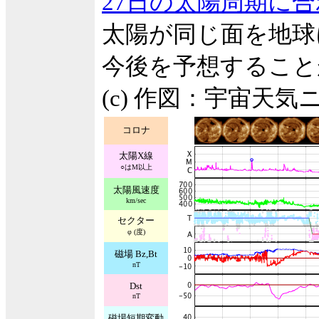
27日の太陽周期に
太陽が同じ面を地球
今後を予想すること
(c) 作図：宇宙天気
コロナ
太陽X線
○はM以上
太陽風速度
km/sec
セクター
φ (度)
磁場 Bz,Bt
nT
Dst
nT
磁場短期変動