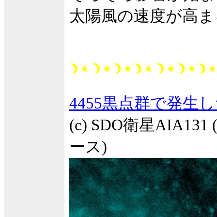
太陽風の速度が高ま
4455黒点群で発生
(c) SDO衛星AIA1
ース)