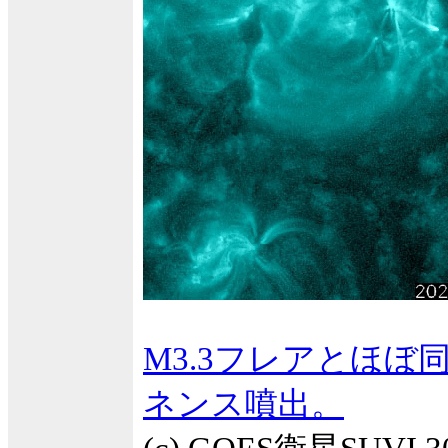
M3.3フレアとほ
ネンス噴出。