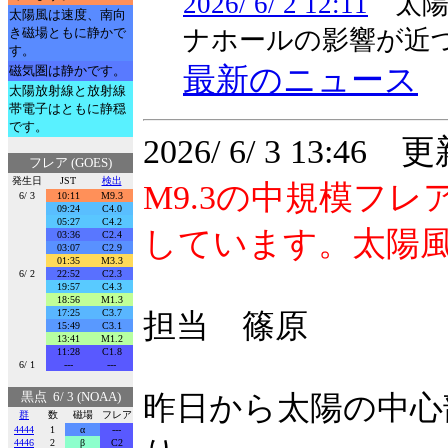
2026/ 6/ 2 12:11
太陽
太陽風は速度、南向
き磁場ともに静かで
ナホールの影響が近
す。
最新のニュース
磁気圏は静かです。
太陽放射線と放射線
帯電子はともに静穏
です。
2026/ 6/ 3 13:46 
フレア (GOES)
発生日
JST
検出
M9.3の中規模フ
6/ 3
10:11
M9.3
09:24
C4.0
05:27
C4.2
しています。太陽
03:36
C2.4
03:07
C2.9
01:35
M3.3
6/ 2
22:52
C2.3
19:57
C4.3
18:56
M1.3
17:25
C3.7
担当 篠原
15:49
C3.1
13:41
M1.2
11:28
C1.8
6/ 1
---
---
黒点 6/ 3 (NOAA)
昨日から太陽の中心
群
数
磁場
フレア
4444
1
α
---
4446
2
β
C2