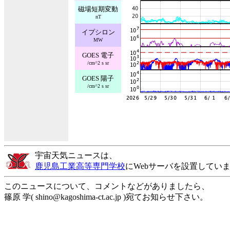
磁場短期変動
nT
イプシロン
MW
GOES 電子
/cm^2 s sr
GOES 陽子
/cm^2 s sr
宇宙天気ニュースは、
鹿児島工業高等専門学校
にWebサーバを設置してい
このニュースについて、コメントなどがありましたら、
篠原 学( shino@kagoshima-ct.ac.jp )宛てお知らせ下さい。