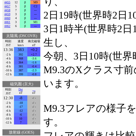
り、
4455
12
β
M9
4457
5
β
C2
4458
7
β
---
2日19時(世界時2日1
4459
3
β
---
4460
4
β
---
4461
3
β
M1
3日1時半(世界時2日
4462
6
β
---
太陽風 (DSCOVR)
生し、
時刻
速度
南北磁場
JST
km/s
nT
13:36
383
+0.2
今朝、3日10時(世界
-2 h
392
+2.7
-4 h
368
-3.6
-6 h
364
-1.6
M9.3のXクラス
-8 h
381
-0.4
-10 h
387
-2.3
-12 h
399
-0.8
います。
磁気圏 (京大)
時刻
Dst
nT
nT
JST
12:30
-8
-/ -
-2 h
-18
-/ -
M9.3フレアの様子を
-4 h
-17
-/ -
-6 h
-12
-/ -
-8 h
-6
-/ -
す。
-10 h
10
-/ -
-12 h
7
-/ -
放射線 (GOES)
フレアの輝きは比較