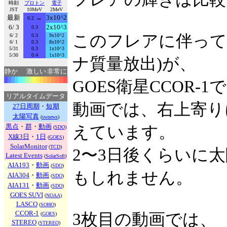
時刻
プロトン
電子
JST
10MeV
2MeV
最新
→
3x10^2
0.2
6/ 3
2x10^3
0.3
このフレアに伴って
6/ 2
0.3
9x10^2
6/ 1
0.3
8x10^2
5/31
0.3
1x10^3
5/30
0.4
1x10^3
ナ質量放出)が、
静か
激しい
非常に
GOES衛星CCOR-
リアルタイムデータ
動画では、右上寄り
27日周期
・
短期
太陽写真
(
swnews
)
黒点
・
群
・
動画
えています。
(
SDO
)
X線3日
・
1日
(
GOES
)
SolarMonitor
(
TCD
)
2〜3日後くらいに
Latest Events
(
SolarSoft
)
AIA193
・
動画
(
SDO
)
もしれません。
AIA304
・
動画
(
SDO
)
AIA131
・
動画
(
SDO
)
GOES SUVI
(
NOAA
)
LASCO
(
SOHO
)
CCOR-1
3枚目の動画では、
(
GOES
)
STEREO
(
STEREO
)