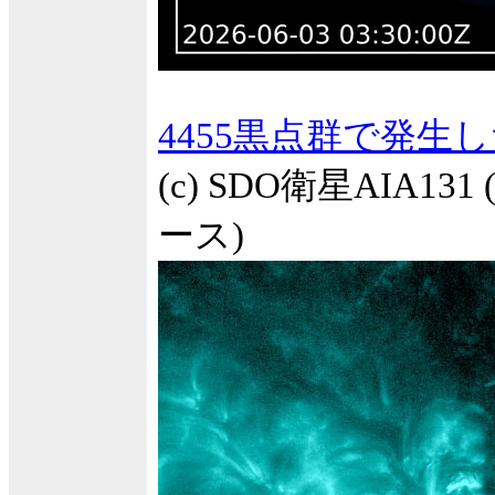
4455黒点群で発生
(c) SDO衛星AIA1
ース)