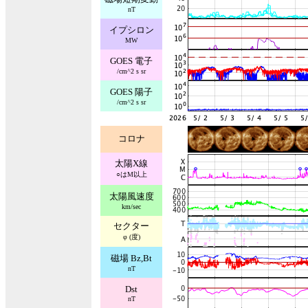
nT
イプシロン
MW
GOES 電子
/cm^2 s sr
GOES 陽子
/cm^2 s sr
コロナ
太陽X線
○はM以上
太陽風速度
km/sec
セクター
φ (度)
磁場 Bz,Bt
nT
Dst
nT