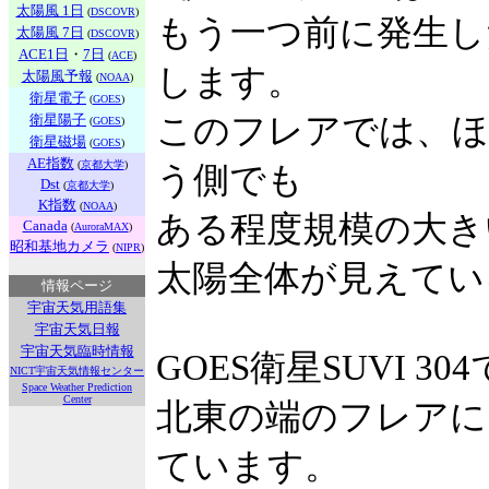
太陽風 1日
(
DSCOVR
)
もう一つ前に発生し
太陽風 7日
(
DSCOVR
)
ACE1日
・
7日
(
ACE
)
します。
太陽風予報
(
NOAA
)
衛星電子
(
GOES
)
衛星陽子
このフレアでは、ほ
(
GOES
)
衛星磁場
(
GOES
)
AE指数
(
京都大学
)
う側でも
Dst
(
京都大学
)
K指数
(
NOAA
)
ある程度規模の大き
Canada
(
AuroraMAX
)
昭和基地カメラ
(
NIPR
)
太陽全体が見えてい
情報ページ
宇宙天気用語集
宇宙天気日報
宇宙天気臨時情報
GOES衛星SUVI 30
NICT宇宙天気情報センター
Space Weather Prediction
Center
北東の端のフレアに
ています。