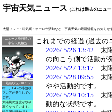
宇宙天気ニュース
(これは過去のニュー
太陽フレア・磁気嵐・オーロラ活動など、宇宙天気の最新情報をお知らせ
ニュース発行時の
これまでの経過 (過去
宇宙天気概況
2026/ 5/26 13:42
太陽
の向こう側で活動が
2026/ 5/27 13:17
太陽
2026/ 5/28 09:55
太陽
Y. Obana
最新状況 (10:18)
やや活動的です。
昨日、C4.7の小規模
フレアが発生してい
2026/ 5/29 10:15
太陽
ます。
太陽風の速度がやや
動的な状態です。
高くなっています。
磁気圏は静かです。