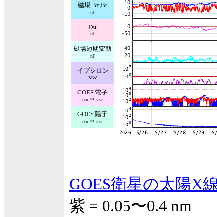
磁場 Bz,Bt
nT
Dst
nT
磁場短期変動
nT
イプシロン
MW
GOES 電子
/cm^2 s sr
GOES 陽子
/cm^2 s sr
GOES衛星の太陽X
紫 = 0.05〜0.4 nm