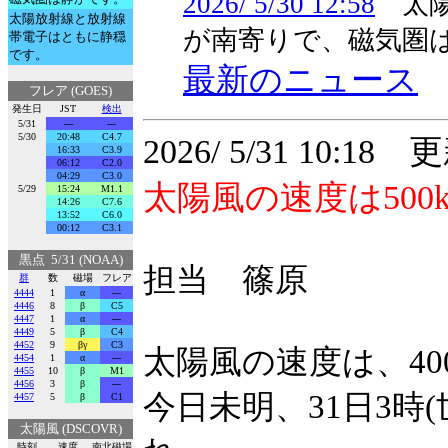
2026/ 5/30 12:58
太陽
太陽放射線と放射線
が南寄りで、磁気圏
帯電子はともに静穏
です。
最新のニュース
フレア (GOES)
発生日
JST
検出
5/31
---
---
5/30
20:48
C4.7
2026/ 5/31 10:18 
16:33
C3.9
06:12
C2.0
04:29
C3.0
太陽風の速度は500
5/29
15:24
M1.1
14:26
C7.6
13:52
C6.0
00:12
C3.1
黒点 5/31 (NOAA)
担当 篠原
群
数
磁場
フレア
4444
1
α
---
4446
8
β
C5
4447
1
α
---
4449
5
β
C4
4452
9
βγ
C3
太陽風の速度は、40
4454
1
α
---
4455
10
β
M1
4456
3
β
---
今日未明、31日3時(
4457
5
β
C1
太陽風 (DSCOVR)
時刻
速度
南北磁場