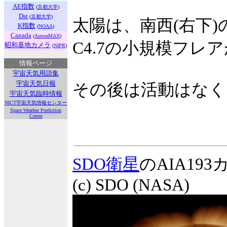
AE指数
(
京都大学
)
Dst
(
京都大学
)
太陽は、南西(右下)の
K指数
(
NOAA
)
Canada
(
AuroraMAX
)
C4.7の小規模フレ
昭和基地カメラ
(
NIPR
)
情報ページ
宇宙天気用語集
宇宙天気日報
その後は活動はなく
宇宙天気臨時情報
NICT宇宙天気情報センター
Space Weather Prediction
Center
SDO衛星
のAIA1
(c) SDO (NASA)