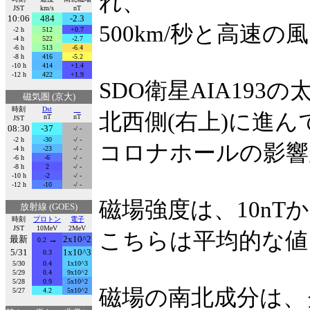
れ、
JST
km/s
nT
10:06
484
-2.3
500km/秒と高速
-2 h
512
+0.7
-4 h
522
-2.7
-6 h
513
-6.4
-8 h
416
-5.2
-10 h
414
+1.4
-12 h
422
+1.9
SDO衛星AIA193
磁気圏 (京大)
時刻
Dst
北西側(右上)に進ん
nT
nT
JST
08:30
-37
-/ -
-2 h
-30
-/ -
コロナホールの影響
-4 h
-23
-/ -
-6 h
-6
-/ -
-8 h
2
-/ -
-10 h
-2
-/ -
-12 h
-10
-/ -
磁場強度は、10nT
放射線 (GOES)
時刻
プロトン
電子
JST
10MeV
2MeV
こちらは平均的な値
最新
→
2x10^2
0.2
5/31
1x10^3
0.3
5/30
0.4
1x10^3
5/29
0.4
9x10^2
5/28
0.9
5x10^2
磁場の南北成分は、
5/27
4.2
5x10^2