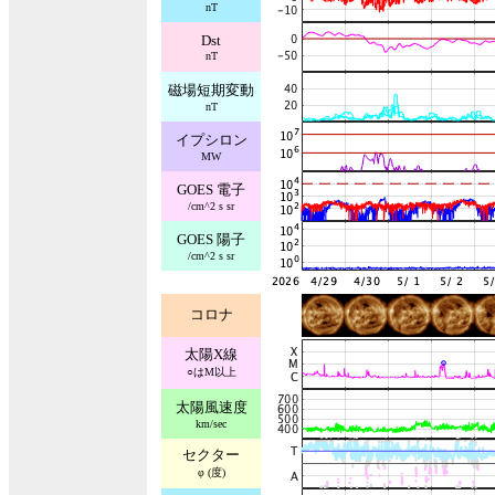
nT
Dst
nT
磁場短期変動
nT
イプシロン
MW
GOES 電子
/cm^2 s sr
GOES 陽子
/cm^2 s sr
コロナ
太陽X線
○はM以上
太陽風速度
km/sec
セクター
φ (度)