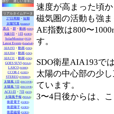
静か
激しい
非常に
速度が高まった頃か
リアルタイムデータ
磁気圏の活動も強ま
27日周期
・
短期
太陽写真
(
swnews
)
AE指数は800〜10
黒点
・
群
・
動画
(
SDO
)
X線3日
・
1日
(
GOES
)
SolarMonitor
す。
(
TCD
)
Latest Events
(
SolarSoft
)
AIA193
・
動画
(
SDO
)
AIA304
・
動画
(
SDO
)
AIA131
・
動画
(
SDO
)
SDO衛星AIA193で
GOES SUVI
(
NOAA
)
LASCO
(
SOHO
)
太陽の中心部の少し
CCOR-1
(
GOES
)
STEREO
(
STEREO
)
太陽風 1日
(
DSCOVR
)
ています。
太陽風 7日
(
DSCOVR
)
ACE1日
・
7日
(
ACE
)
3〜4日後からは、
太陽風予報
(
NOAA
)
衛星電子
(
GOES
)
衛星陽子
(
GOES
)
衛星磁場
(
GOES
)