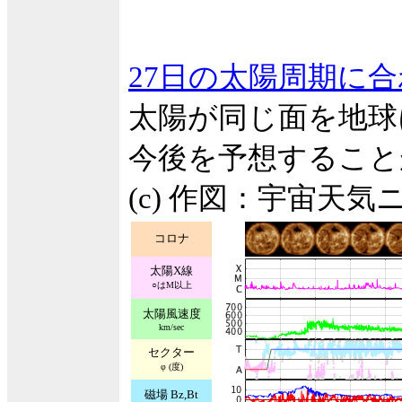
27日の太陽周期に
太陽が同じ面を地球
今後を予想すること
(c) 作図：宇宙天気
コロナ
太陽X線
○はM以上
太陽風速度
km/sec
セクター
φ (度)
磁場 Bz,Bt