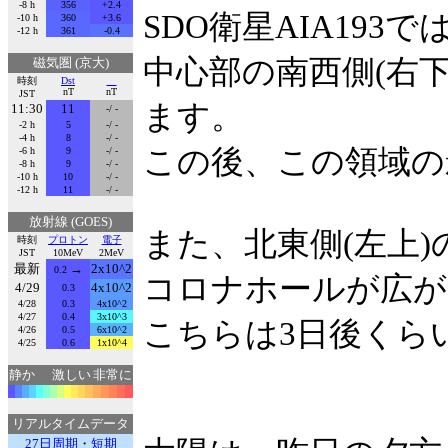
-8 h
356
+2.4
SDO衛星AIA193で
-10 h
360
+3.6
-12 h
361
-0.4
中心部の南西側(右
磁気圏 (京大)
時刻
Dst
nT
nT
JST
ます。
11:30
11
-/ -
-2 h
5
-/ -
-4 h
8
-/ -
この後、この領域の
-6 h
9
-/ -
-8 h
9
-/ -
-10 h
10
-/ -
-12 h
11
-/ -
放射線 (GOES)
また、北東側(左上
時刻
プロトン
電子
JST
10MeV
2MeV
最新
→
2x10^2
0.2
コロナホールが広が
4/29
4x10^2
0.3
4/28
0.3
4x10^2
4/27
0.4
3x10^3
こちらは3日後くら
4/26
0.5
6x10^2
4/25
0.6
1x10^4
静か
激しい
非常に
リアルタイムデータ
27日周期
・
短期