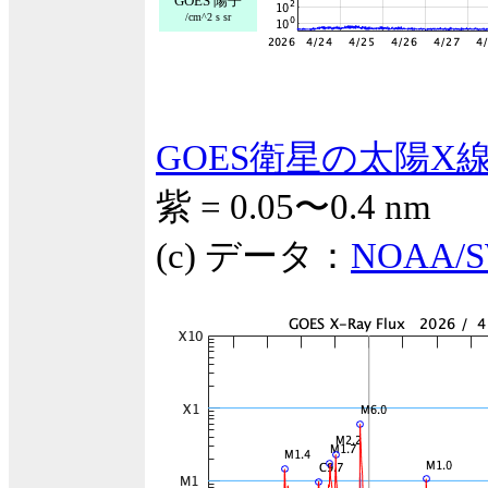
GOES 陽子
/cm^2 s sr
GOES衛星の太陽X
紫 = 0.05〜0.4 nm
(c) データ：
NOAA/