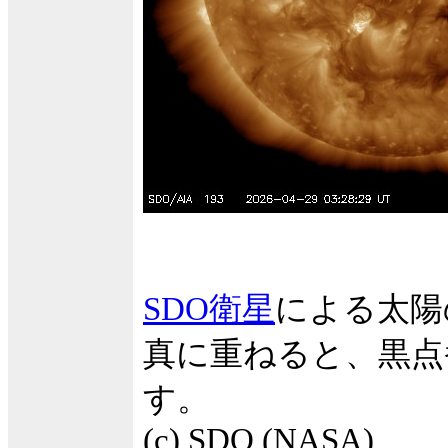
SDO衛星
による太陽
真に重ねると、黒点
す。
(c) SDO (NASA)