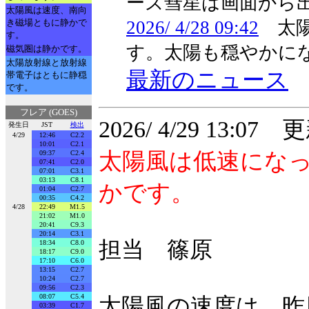
ーズ彗星は画面から
太陽風は速度、南向
き磁場ともに静かで
2026/ 4/28 09:42
太陽
す。
す。太陽も穏やかに
磁気圏は静かです。
太陽放射線と放射線
最新のニュース
帯電子はともに静穏
です。
フレア (GOES)
2026/ 4/29 13:07 
発生日
JST
検出
4/29
12:46
C2.2
10:01
C2.1
太陽風は低速にな
09:37
C2.4
07:41
C2.0
07:01
C3.1
03:13
C8.1
かです。
01:04
C2.7
00:35
C4.2
4/28
22:49
M1.5
21:02
M1.0
20:41
C9.3
20:14
C3.1
担当 篠原
18:34
C8.0
18:17
C9.0
17:10
C6.0
13:15
C2.7
10:24
C2.7
09:56
C2.3
08:07
C5.4
太陽風の速度は、昨日
03:39
C1.7