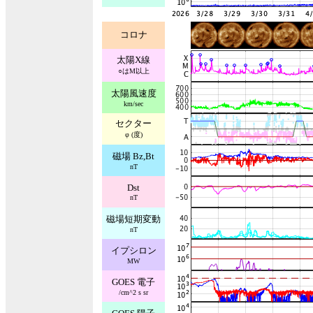
コロナ
太陽X線
○はM以上
太陽風速度
km/sec
セクター
φ (度)
磁場 Bz,Bt
nT
Dst
nT
磁場短期変動
nT
イプシロン
MW
GOES 電子
/cm^2 s sr