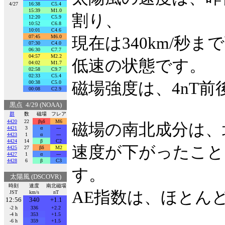
4/27
16:38
C5.4
15:39
M1.0
割り、
12:20
C5.9
10:52
C6.8
10:01
C4.6
07:45
M6.0
現在は340km/秒
07:30
C4.0
06:30
C7.7
04:57
M2.2
低速の状態です。
04:02
M1.7
02:58
C9.7
02:33
C5.4
00:38
C5.0
磁場強度は、4nT
00:08
C2.9
黒点 4/29 (NOAA)
群
数
磁場
フレア
4420
22
βγδ
M6
磁場の南北成分は、
4421
3
α
---
4423
1
α
---
4424
14
β
C2
速度が下がったこと
4425
27
βδ
M2
4427
1
α
---
4428
6
β
C3
す。
太陽風 (DSCOVR)
時刻
速度
南北磁場
AE指数は、ほとん
JST
km/s
nT
12:56
340
+1.1
-2 h
336
+2.2
-4 h
353
+1.5
-6 h
359
+1.5