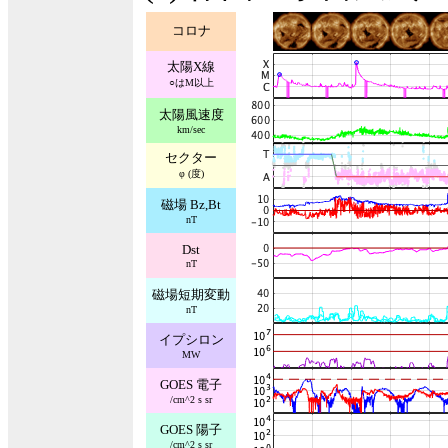
コロナ
太陽X線
○はM以上
太陽風速度
km/sec
セクター
φ (度)
磁場 Bz,Bt
nT
Dst
nT
磁場短期変動
nT
イプシロン
MW
GOES 電子
/cm^2 s sr
GOES 陽子
/cm^2 s sr