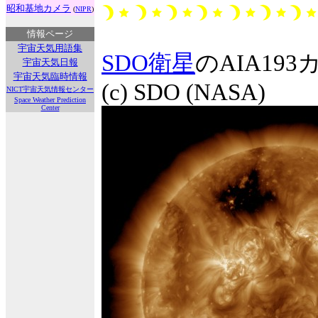
昭和基地カメラ
(
NIPR
)
情報ページ
宇宙天気用語集
SDO衛星
のAIA1
宇宙天気日報
宇宙天気臨時情報
(c) SDO (NASA)
NICT宇宙天気情報センター
Space Weather Prediction
Center