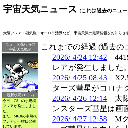
宇宙天気ニュース
(これは過去のニュー
太陽フレア・磁気嵐・オーロラ活動など、宇宙天気の最新情報をお知らせ
ニュース発行時の
これまでの経過 (過去
宇宙天気概況
2026/ 4/24 12:42
441
レアが発生しました
2026/ 4/25 08:43
X2
ターズ彗星がコロナ
Y. Obana
最新状況 (13:07)
2026/ 4/26 12:14
太陽
今日、C8.1の小規模
フレアが発生しまし
ンスターズ彗星は画
た。
また、M6.0の中規模
2026/ 4/27 12:58
Mク
フレアが一昨日発生
しています。