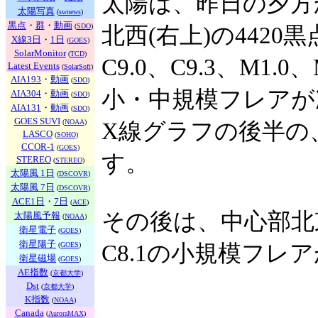
太陽は、昨日の夕方
太陽写真
(
swnews
)
黒点
・
群
・
動画
(
SDO
)
北西(右上)の442
X線3日
・
1日
(
GOES
)
SolarMonitor
(
TCD
)
C9.0、C9.3、M1.0
Latest Events
(
SolarSoft
)
AIA193
・
動画
(
SDO
)
小・中規模フレアが
AIA304
・
動画
(
SDO
)
AIA131
・
動画
(
SDO
)
GOES SUVI
(
NOAA
)
X線グラフの後半の
LASCO
(
SOHO
)
CCOR-1
(
GOES
)
す。
STEREO
(
STEREO
)
太陽風 1日
(
DSCOVR
)
太陽風 7日
(
DSCOVR
)
ACE1日
・
7日
(
ACE
)
その後は、中心部北東
太陽風予報
(
NOAA
)
衛星電子
(
GOES
)
衛星陽子
(
GOES
)
C8.1の小規模フレ
衛星磁場
(
GOES
)
AE指数
(
京都大学
)
Dst
(
京都大学
)
K指数
(
NOAA
)
Canada
(
AuroraMAX
)