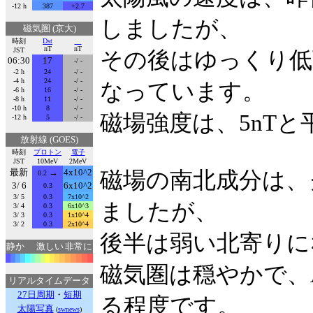
-12 h
387
+2.7
しましたが、
磁気圏 (京大)
時刻
Dst
nT
nT
JST
その後はゆっくり低下
06:30
17
-/ -
-2 h
24
-/ -
-4 h
24
-/ -
なっています。
-6 h
16
-/ -
-8 h
11
-/ -
-10 h
8
-/ -
磁場強度は、5nT
-12 h
5
-/ -
放射線 (GOES)
時刻
プロトン
電子
JST
10MeV
2MeV
最新
→
4x10^2
磁場の南北成分は、
0.2
3/ 6
6x10^2
0.3
3/ 5
0.3
7x10^2
ましたが、
3/ 4
0.3
6x10^3
3/ 3
0.3
1x10^4
3/ 2
0.3
2x10^4
後半は弱い北寄りに
静か
激しい
非常に
磁気圏は穏やかで、
リアルタイムデータ
27日周期
・
短期
る程度です。
太陽写真
(
swnews
)