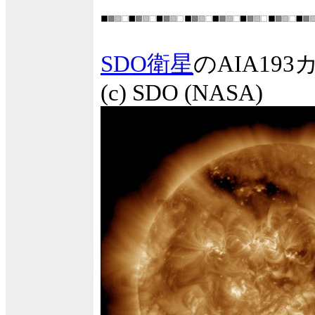
SDO衛星
のAIA1
(c) SDO (NASA)