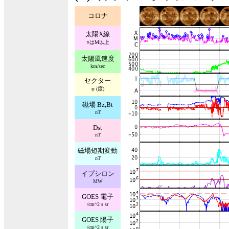
コロナ
太陽X線
○はM以上
太陽風速度
km/sec
セクター
φ (度)
磁場 Bz,Bt
nT
Dst
nT
磁場短期変動
nT
イプシロン
MW
GOES 電子
/cm^2 s sr
GOES 陽子
/cm^2 s sr