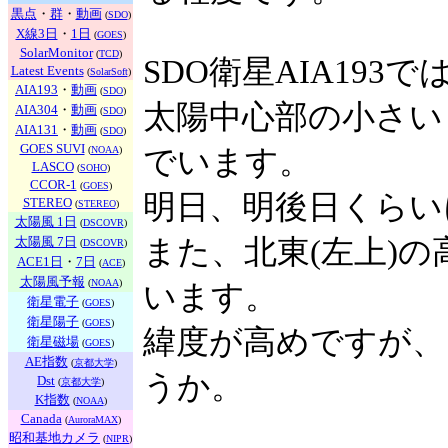
黒点
・
群
・
動画
(
SDO
)
X線3日
・
1日
(
GOES
)
SolarMonitor
(
TCD
)
SDO衛星AIA193で
Latest Events
(
SolarSoft
)
AIA193
・
動画
(
SDO
)
太陽中心部の小さい
AIA304
・
動画
(
SDO
)
AIA131
・
動画
(
SDO
)
GOES SUVI
(
NOAA
)
でいます。
LASCO
(
SOHO
)
CCOR-1
(
GOES
)
明日、明後日くらい
STEREO
(
STEREO
)
太陽風 1日
(
DSCOVR
)
太陽風 7日
また、北東(左上)
(
DSCOVR
)
ACE1日
・
7日
(
ACE
)
太陽風予報
(
NOAA
)
います。
衛星電子
(
GOES
)
衛星陽子
(
GOES
)
緯度が高めですが、
衛星磁場
(
GOES
)
AE指数
(
京都大学
)
うか。
Dst
(
京都大学
)
K指数
(
NOAA
)
Canada
(
AuroraMAX
)
昭和基地カメラ
(
NIPR
)