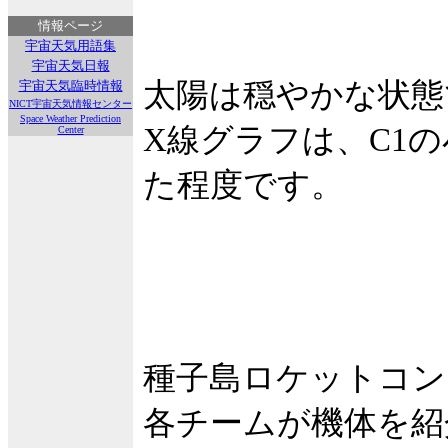
情報ページ
宇宙天気用語集
宇宙天気日報
太陽は穏やかな状態
宇宙天気臨時情報
NICT宇宙天気情報センター
Space Weather Prediction
X線グラフは、C1
Center
た程度です。
種子島ロケットコン
各チームが機体を紹