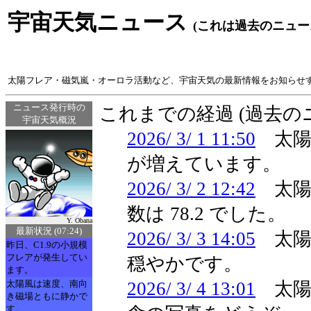
宇宙天気ニュース
(これは過去のニュー
太陽フレア・磁気嵐・オーロラ活動など、宇宙天気の最新情報をお知らせ
ニュース発行時の
これまでの経過 (過去
宇宙天気概況
2026/ 3/ 1 11:50
太陽
が増えています。
2026/ 3/ 2 12:42
太陽
数は 78.2 でした。
Y. Obana
最新状況 (07:24)
2026/ 3/ 3 14:05
太陽
昨日、C1.9の小規模
フレアが発生してい
穏やかです。
ます。
太陽風は速度、南向
2026/ 3/ 4 13:01
太陽
き磁場ともに静かで
す。