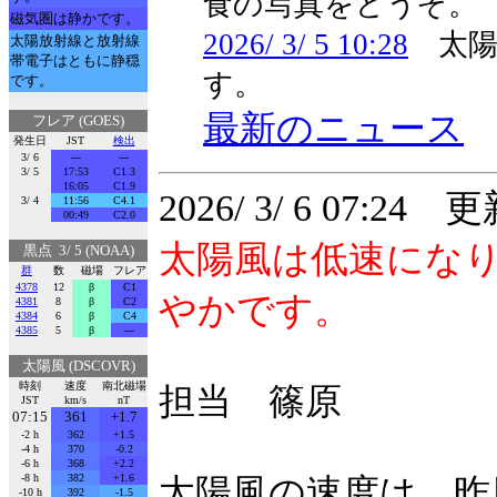
食の写真をどうぞ。
磁気圏は静かです。
2026/ 3/ 5 10:28
太陽
太陽放射線と放射線
帯電子はともに静穏
す。
です。
最新のニュース
フレア (GOES)
発生日
JST
検出
3/ 6
---
---
3/ 5
17:53
C1.3
16:05
C1.9
2026/ 3/ 6 07:24 
3/ 4
11:56
C4.1
00:49
C2.0
太陽風は低速にな
黒点 3/ 5 (NOAA)
群
数
磁場
フレア
4378
12
β
C1
やかです。
4381
8
β
C2
4384
6
β
C4
4385
5
β
---
太陽風 (DSCOVR)
時刻
速度
南北磁場
担当 篠原
JST
km/s
nT
07:15
361
+1.7
-2 h
362
+1.5
-4 h
370
-0.2
-6 h
368
+2.2
-8 h
382
+1.6
太陽風の速度は、昨日
-10 h
392
-1.5