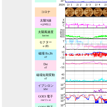
コロナ
太陽X線
○はM以上
太陽風速度
km/sec
セクター
φ (度)
磁場 Bz,Bt
nT
Dst
nT
磁場短期変動
nT
イプシロン
MW
GOES 電子
/cm^2 s sr