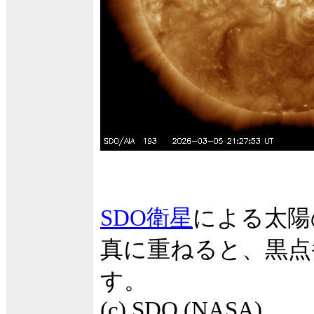
SDO衛星
による太陽
真に重ねると、黒点
す。
(c) SDO (NASA)