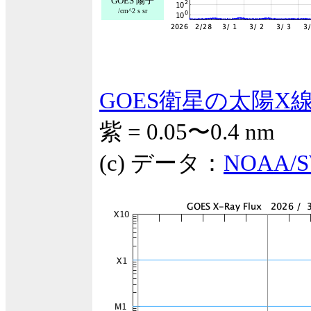
GOES 陽子
/cm^2 s sr
GOES衛星の太陽X
紫 = 0.05〜0.4 nm
(c) データ：
NOAA/