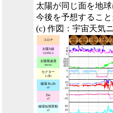
太陽が同じ面を地球
今後を予想すること
(c) 作図：宇宙天気
コロナ
太陽X線
○はM以上
太陽風速度
km/sec
セクター
φ (度)
磁場 Bz,Bt
nT
Dst
nT
磁場短期変動
nT