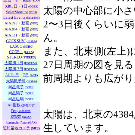
黒点
・
群
・
動画
(
SDO
)
X線3日
・
1日
(
GOES
)
太陽の中心部に小さ
SolarMonitor
(
TCD
)
Latest Events
(
SolarSoft
)
2〜3日後くらいに
AIA193
・
動画
(
SDO
)
AIA304
・
動画
(
SDO
)
ん。
AIA131
・
動画
(
SDO
)
GOES SUVI
(
NOAA
)
LASCO
(
SOHO
)
また、北東側(左上
CCOR-1
(
GOES
)
STEREO
(
STEREO
)
27日周期の図を見
太陽風 1日
(
DSCOVR
)
太陽風 7日
(
DSCOVR
)
ACE1日
・
7日
前周期よりも広がり
(
ACE
)
太陽風予報
(
NOAA
)
衛星電子
(
GOES
)
衛星陽子
(
GOES
)
衛星磁場
(
GOES
)
AE指数
(
京都大学
)
Dst
太陽は、北東の438
(
京都大学
)
K指数
(
NOAA
)
Canada
(
AuroraMAX
)
生しています。
昭和基地カメラ
(
NIPR
)