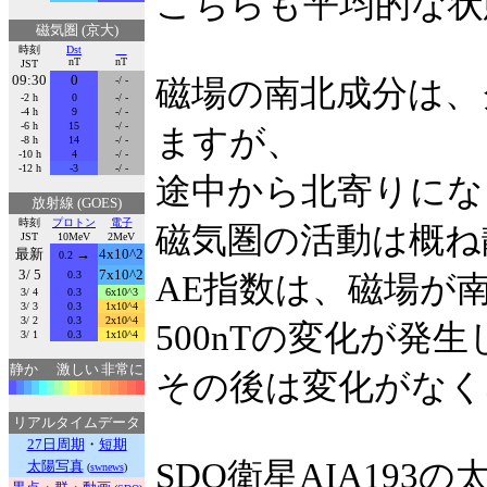
こちらも平均的な状
磁気圏 (京大)
時刻
Dst
nT
nT
JST
09:30
0
-/ -
磁場の南北成分は、
-2 h
0
-/ -
-4 h
9
-/ -
-6 h
15
-/ -
ますが、
-8 h
14
-/ -
-10 h
4
-/ -
-12 h
-3
-/ -
途中から北寄りにな
放射線 (GOES)
時刻
プロトン
電子
磁気圏の活動は概ね
JST
10MeV
2MeV
最新
→
4x10^2
0.2
3/ 5
7x10^2
0.3
AE指数は、磁場が
3/ 4
0.3
6x10^3
3/ 3
0.3
1x10^4
3/ 2
0.3
2x10^4
500nTの変化が発
3/ 1
0.3
1x10^4
静か
激しい
非常に
その後は変化がなく
リアルタイムデータ
27日周期
・
短期
SDO衛星AIA19
太陽写真
(
swnews
)