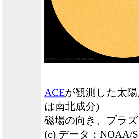
ACE
が観測した太陽
は南北成分)
磁場の向き、プラズ
(c) データ：NOA