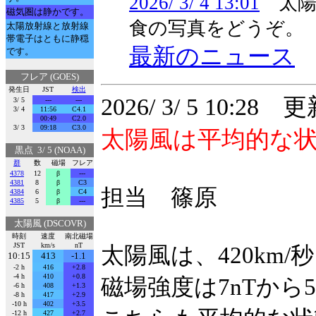
2026/ 3/ 4 13:01
太陽
磁気圏は静かです。
食の写真をどうぞ。
太陽放射線と放射線
帯電子はともに静穏
最新のニュース
です。
フレア (GOES)
発生日
JST
検出
2026/ 3/ 5 10:28 
3/ 5
---
---
3/ 4
11:56
C4.1
00:49
C2.0
3/ 3
09:18
C3.0
太陽風は平均的な
黒点 3/ 5 (NOAA)
群
数
磁場
フレア
4378
12
β
---
4381
8
β
C3
担当 篠原
4384
6
β
C4
4385
5
β
---
太陽風 (DSCOVR)
時刻
速度
南北磁場
JST
km/s
nT
太陽風は、420km
10:15
413
-1.1
-2 h
416
+2.8
-4 h
410
+0.8
磁場強度は7nTから
-6 h
408
+1.3
-8 h
417
+2.9
-10 h
402
+3.5
-12 h
427
+2.7