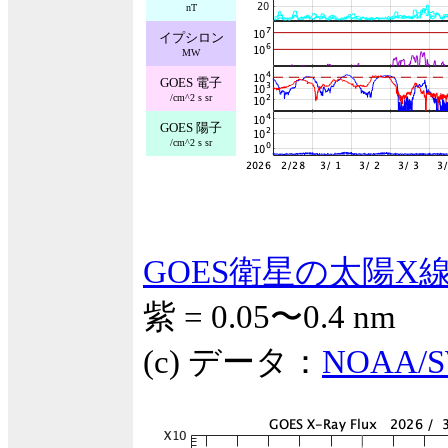
nT
イプシロン
MW
GOES 電子
/cm^2 s sr
GOES 陽子
/cm^2 s sr
GOES衛星の太陽X
紫 = 0.05〜0.4 nm
(c) データ：
NOAA/