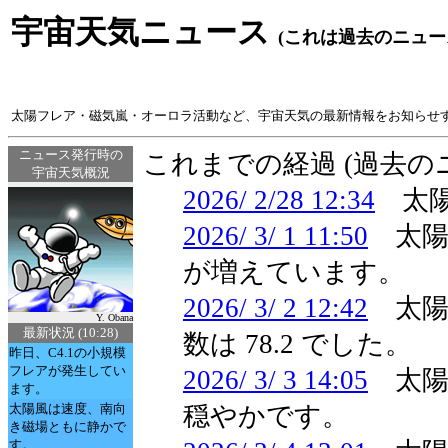
宇宙天気ニュース
(これは過去のニュー
太陽フレア・磁気嵐・オーロラ活動など、宇宙天気の最新情報をお知らせ
ニュース発行時の
これまでの経過 (過去
宇宙天気概況
2026/ 2/28 12:34
太陽
2026/ 3/ 1 11:50
太陽
が増えています。
2026/ 3/ 2 12:42
太陽
Y. Obana
最新状況 (10:28)
数は 78.2 でした。
昨日、C4.1の小規模
フレアが発生してい
2026/ 3/ 3 14:05
太陽
ます。
太陽風は速度、南向
穏やかです。
き磁場ともに静かで
す。