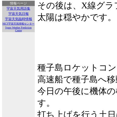
その後は、X線グラ
情報ページ
宇宙天気用語集
宇宙天気日報
太陽は穏やかです。
宇宙天気臨時情報
NICT宇宙天気情報センター
Space Weather Prediction
Center
種子島ロケットコン
高速船で種子島へ移
今日の午後に機体の
す。
打ち上げを行う土日