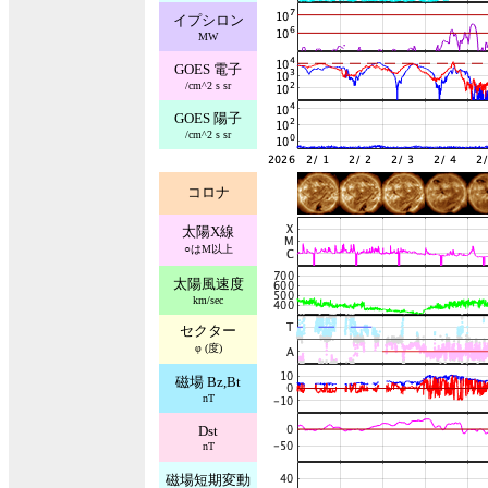
イプシロン
MW
GOES 電子
/cm^2 s sr
GOES 陽子
/cm^2 s sr
コロナ
太陽X線
○はM以上
太陽風速度
km/sec
セクター
φ (度)
磁場 Bz,Bt
nT
Dst
nT
磁場短期変動