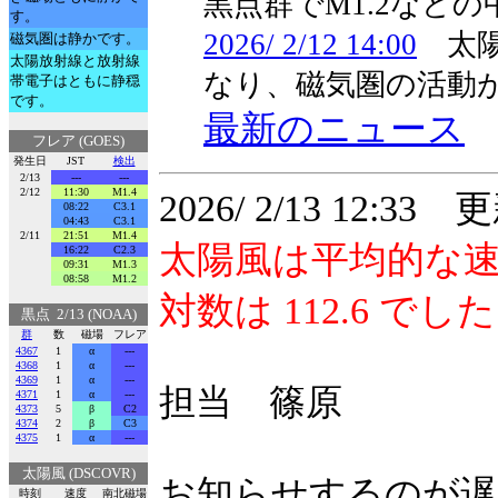
黒点群でM1.2など
す。
2026/ 2/12 14:00
太陽
磁気圏は静かです。
太陽放射線と放射線
なり、磁気圏の活動
帯電子はともに静穏
です。
最新のニュース
フレア (GOES)
発生日
JST
検出
2/13
---
---
2/12
11:30
M1.4
2026/ 2/13 12:33 
08:22
C3.1
04:43
C3.1
2/11
21:51
M1.4
太陽風は平均的な速
16:22
C2.3
09:31
M1.3
08:58
M1.2
対数は 112.6 でし
黒点 2/13 (NOAA)
群
数
磁場
フレア
4367
1
α
---
4368
1
α
---
4369
1
α
---
担当 篠原
4371
1
α
---
4373
5
β
C2
4374
2
β
C3
4375
1
α
---
太陽風 (DSCOVR)
お知らせするのが遅
時刻
速度
南北磁場