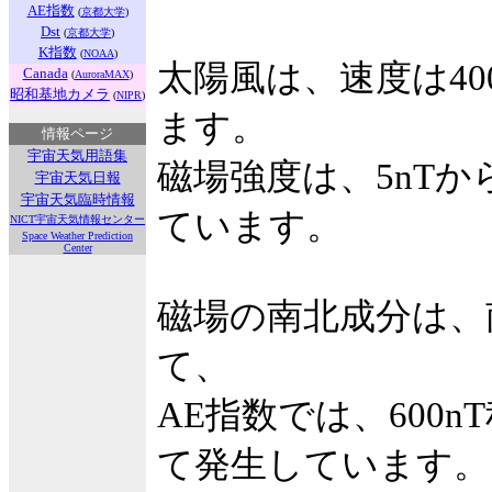
AE指数
(
京都大学
)
Dst
(
京都大学
)
K指数
(
NOAA
)
太陽風は、速度は40
Canada
(
AuroraMAX
)
昭和基地カメラ
(
NIPR
)
ます。
情報ページ
宇宙天気用語集
磁場強度は、5nTか
宇宙天気日報
宇宙天気臨時情報
ています。
NICT宇宙天気情報センター
Space Weather Prediction
Center
磁場の南北成分は、
て、
AE指数では、600
て発生しています。