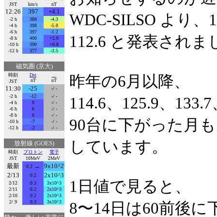
JST
km/s
nT
12:26
397
+4.1
WDC-SILSO よ
-2 h
388
-4.3
-4 h
398
-5.8
-6 h
397
-1.2
112.6 と発表され
-8 h
400
+2.0
-10 h
390
+0.8
-12 h
377
-3.5
磁気圏 (京大)
時刻
Dst
昨年の6月以降、
nT
nT
JST
11:30
-25
-/ -
-2 h
-12
-/ -
114.6、125.9、133.
-4 h
0
-/ -
-6 h
6
-/ -
-8 h
6
-/ -
90台に下がった月も
-10 h
-7
-/ -
-12 h
-2
-/ -
しています。
放射線 (GOES)
時刻
プロトン
電子
JST
10MeV
2MeV
最新
→
9x10^2
0.2
2/13
2x10^3
0.2
1日値で見ると、
2/12
0.3
3x10^3
2/11
0.2
2x10^3
2/10
0.2
2x10^3
2/ 9
0.3
3x10^3
8〜14日は60前後