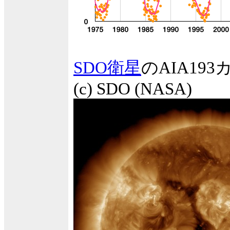
SDO衛星
のAIA1
(c) SDO (NASA)