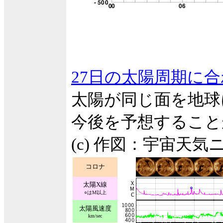
27日の太陽周期に
太陽が同じ面を地球
今後を予想すること
(c) 作図：宇宙天気
コロナ
太陽X線
○はM以上
太陽風速度
km/sec