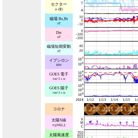
セクター
φ (度)
磁場 Bz,Bt
nT
Dst
nT
磁場短期変動
nT
イプシロン
MW
GOES 電子
/cm^2 s sr
GOES 陽子
/cm^2 s sr
コロナ
太陽X線
○はM以上
太陽風速度