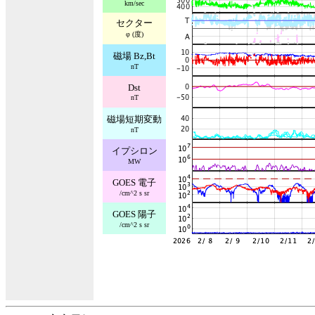
km/sec
セクター
φ (度)
磁場 Bz,Bt
nT
Dst
nT
磁場短期変動
nT
イプシロン
MW
GOES 電子
/cm^2 s sr
GOES 陽子
/cm^2 s sr