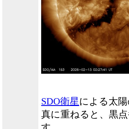
SDO衛星
による太陽
真に重ねると、黒点
す。