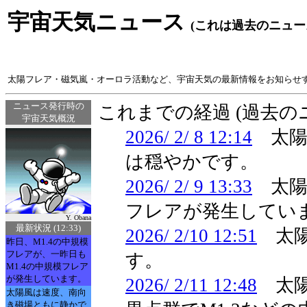
宇宙天気ニュース
(これは過去のニュー
太陽フレア・磁気嵐・オーロラ活動など、宇宙天気の最新情報をお知らせ
ニュース発行時の
これまでの経過 (過去
宇宙天気概況
2026/ 2/ 8 12:14
太陽
は穏やかです。
2026/ 2/ 9 13:33
太陽
フレアが発生してい
Y. Obana
最新状況 (12:33)
2026/ 2/10 12:51
太陽
昨日、M1.4の中規模
フレアが、一昨日も
す。
M1.4の中規模フレア
が発生しています。
2026/ 2/11 12:48
太陽
太陽風は速度、南向
き磁場ともに静かで