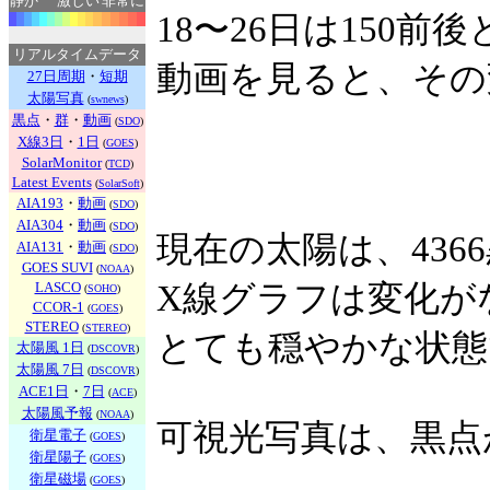
静か
激しい
非常に
18〜26日は150
リアルタイムデータ
動画を見ると、その
27日周期
・
短期
太陽写真
(
swnews
)
黒点
・
群
・
動画
(
SDO
)
X線3日
・
1日
(
GOES
)
SolarMonitor
(
TCD
)
Latest Events
(
SolarSoft
)
AIA193
・
動画
(
SDO
)
AIA304
・
動画
(
SDO
)
現在の太陽は、43
AIA131
・
動画
(
SDO
)
GOES SUVI
(
NOAA
)
LASCO
X線グラフは変化が
(
SOHO
)
CCOR-1
(
GOES
)
STEREO
(
STEREO
)
とても穏やかな状態
太陽風 1日
(
DSCOVR
)
太陽風 7日
(
DSCOVR
)
ACE1日
・
7日
(
ACE
)
太陽風予報
(
NOAA
)
可視光写真は、黒点
衛星電子
(
GOES
)
衛星陽子
(
GOES
)
衛星磁場
(
GOES
)