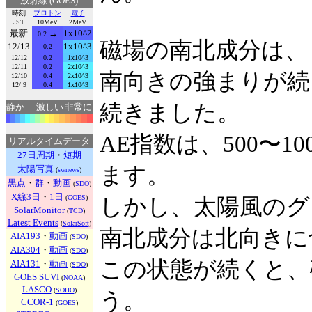
放射線 (GOES)
時刻
プロトン
電子
JST
10MeV
2MeV
最新
→
1x10^2
0.2
磁場の南北成分は、
12/13
1x10^3
0.2
12/12
0.2
1x10^3
12/11
0.2
2x10^3
南向きの強まりが続
12/10
0.4
2x10^3
12/ 9
0.4
1x10^3
続きました。
静か
激しい
非常に
AE指数は、500〜1
リアルタイムデータ
27日周期
・
短期
ます。
太陽写真
(
swnews
)
黒点
・
群
・
動画
(
SDO
)
X線3日
・
1日
(
GOES
)
しかし、太陽風のグ
SolarMonitor
(
TCD
)
Latest Events
(
SolarSoft
)
南北成分は北向きに
AIA193
・
動画
(
SDO
)
AIA304
・
動画
(
SDO
)
この状態が続くと、
AIA131
・
動画
(
SDO
)
GOES SUVI
(
NOAA
)
LASCO
(
SOHO
)
う。
CCOR-1
(
GOES
)