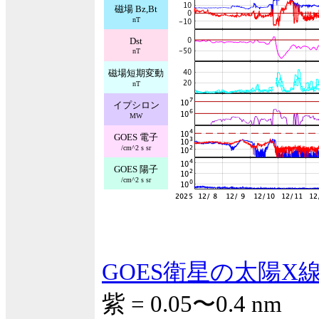
磁場 Bz,Bt
nT
Dst
nT
磁場短期変動
nT
イプシロン
MW
GOES 電子
/cm^2 s sr
GOES 陽子
/cm^2 s sr
GOES衛星の太陽X
紫 = 0.05〜0.4 nm