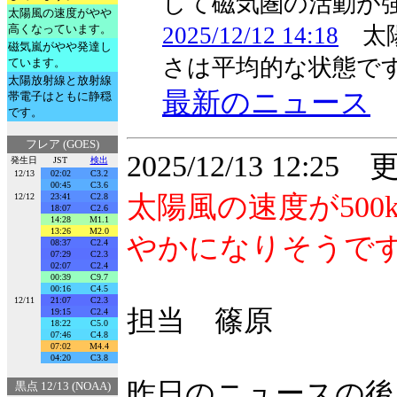
して磁気圏の活動が
太陽風の速度がやや
高くなっています。
2025/12/12 14:18
太陽
磁気嵐がやや発達し
さは平均的な状態で
ています。
太陽放射線と放射線
最新のニュース
帯電子はともに静穏
です。
フレア (GOES)
2025/12/13 12:25
発生日
JST
検出
12/13
02:02
C3.2
00:45
C3.6
太陽風の速度が50
12/12
23:41
C2.8
18:07
C2.6
14:28
M1.1
13:26
M2.0
やかになりそうで
08:37
C2.4
07:29
C2.3
02:07
C2.4
00:39
C9.7
00:16
C4.5
12/11
21:07
C2.3
担当 篠原
19:15
C2.4
18:22
C5.0
07:46
C4.8
07:02
M4.4
04:20
C3.8
昨日のニュースの後、
黒点 12/13 (NOAA)