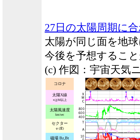
27日の太陽周期に
太陽が同じ面を地球
今後を予想すること
(c) 作図：宇宙天気
コロナ
太陽X線
○はM以上
太陽風速度
km/sec
セクター
φ (度)
磁場 Bz,Bt