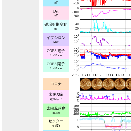
nT
Dst
nT
磁場短期変動
nT
イプシロン
MW
GOES 電子
/cm^2 s sr
GOES 陽子
/cm^2 s sr
コロナ
太陽X線
○はM以上
太陽風速度
km/sec
セクター
φ (度)