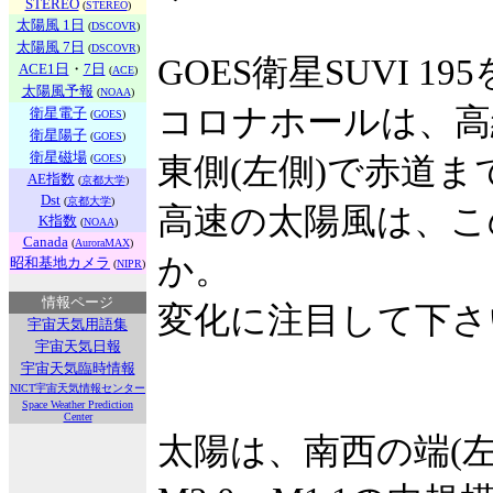
STEREO
(
STEREO
)
太陽風 1日
(
DSCOVR
)
太陽風 7日
(
DSCOVR
)
GOES衛星SUVI 1
ACE1日
・
7日
(
ACE
)
太陽風予報
(
NOAA
)
コロナホールは、高
衛星電子
(
GOES
)
衛星陽子
(
GOES
)
衛星磁場
(
GOES
)
東側(左側)で赤道
AE指数
(
京都大学
)
Dst
(
京都大学
)
高速の太陽風は、こ
K指数
(
NOAA
)
Canada
(
AuroraMAX
)
か。
昭和基地カメラ
(
NIPR
)
情報ページ
変化に注目して下さ
宇宙天気用語集
宇宙天気日報
宇宙天気臨時情報
NICT宇宙天気情報センター
Space Weather Prediction
Center
太陽は、南西の端(左下