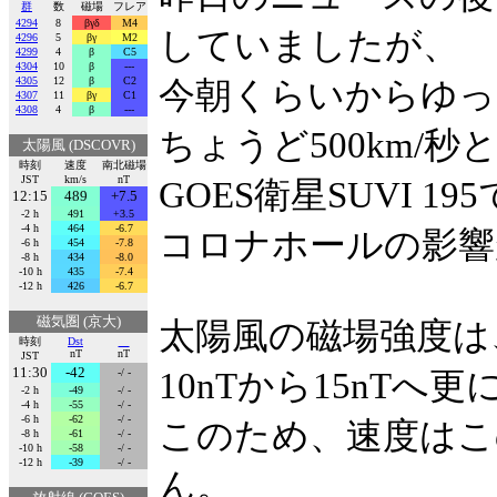
群
数
磁場
フレア
4294
8
βγδ
M4
していましたが、
4296
5
βγ
M2
4299
4
β
C5
4304
10
β
---
4305
12
β
C2
今朝くらいからゆっ
4307
11
βγ
C1
4308
4
β
---
ちょうど500km/
太陽風 (DSCOVR)
時刻
速度
南北磁場
JST
km/s
nT
GOES衛星SUVI 1
12:15
489
+7.5
-2 h
491
+3.5
-4 h
464
-6.7
コロナホールの影響
-6 h
454
-7.8
-8 h
434
-8.0
-10 h
435
-7.4
-12 h
426
-6.7
磁気圏 (京大)
太陽風の磁場強度は
時刻
Dst
nT
nT
JST
11:30
-42
-/ -
10nTから15nTへ
-2 h
-49
-/ -
-4 h
-55
-/ -
-6 h
-62
-/ -
このため、速度はこ
-8 h
-61
-/ -
-10 h
-58
-/ -
-12 h
-39
-/ -
ん。