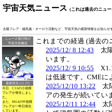
宇宙天気ニュース
(これは過去のニュー
太陽フレア・磁気嵐・オーロラ活動など、宇宙天気の最新情報をお知らせ
ニュース発行時の
これまでの経過 (過去
宇宙天気概況
2025/12/ 8 12:43
太陽
います。
2025/12/ 9 10:55
X1
は低速です。CME
Y. Obana
最新状況 (12:25)
2025/12/10 13:22
太陽
今日、C3.6の小規模
フレアが発生しまし
アの発生が続いてい
た。
また、M4.4の中規模
2025/12/11 12:44
太陽
フレアが一昨日発生
しています。