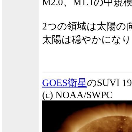
M2.0、M1.1の
2つの領域は太陽の
太陽は穏やかになり
GOES衛星
のSUVI
(c) NOAA/SWPC