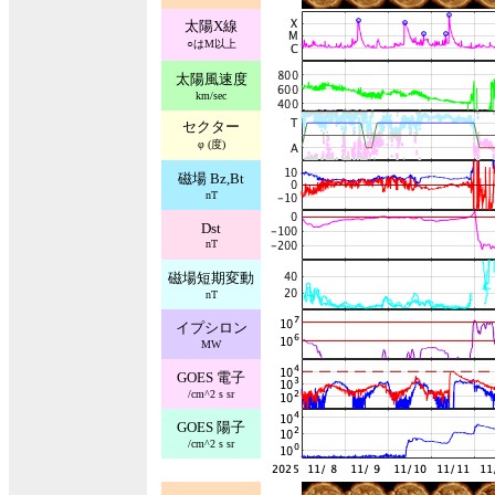
太陽X線
○はM以上
太陽風速度
km/sec
セクター
φ (度)
磁場 Bz,Bt
nT
Dst
nT
磁場短期変動
nT
イプシロン
MW
GOES 電子
/cm^2 s sr
GOES 陽子
/cm^2 s sr