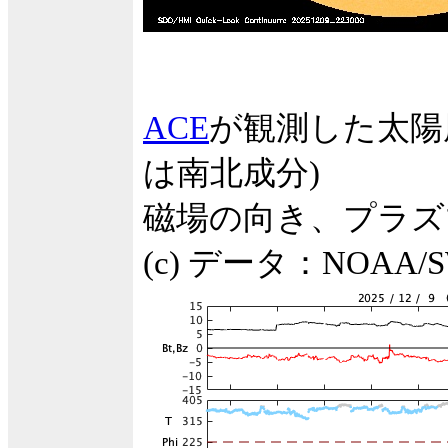
ACE
が観測した太陽
は南北成分)
磁場の向き、プラズ
(c) データ：NOA