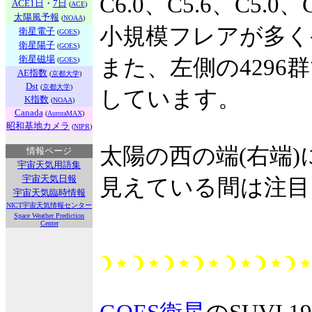
C6.0、C5.6、C5.0
ACE1日
・
7日
(
ACE
)
太陽風予報
(
NOAA
)
小規模フレアが多く
衛星電子
(
GOES
)
衛星陽子
(
GOES
)
衛星磁場
また、左側の4296
(
GOES
)
AE指数
(
京都大学
)
Dst
(
京都大学
)
しています。
K指数
(
NOAA
)
Canada
(
AuroraMAX
)
昭和基地カメラ
(
NIPR
)
太陽の西の端(右端
情報ページ
宇宙天気用語集
宇宙天気日報
見えている間は注目
宇宙天気臨時情報
NICT宇宙天気情報センター
Space Weather Prediction
Center