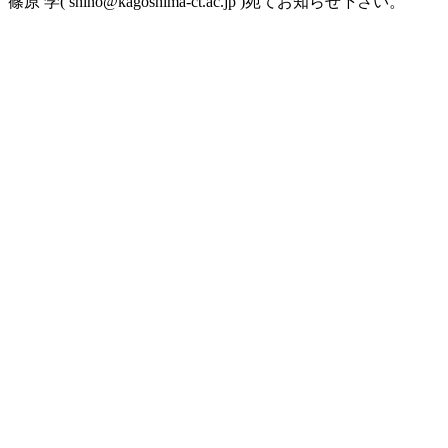
篠原 学( shino@kagoshima-ct.ac.jp )宛てお知らせ下さい。