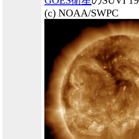
GOES衛星
のSUVI
(c) NOAA/SWPC