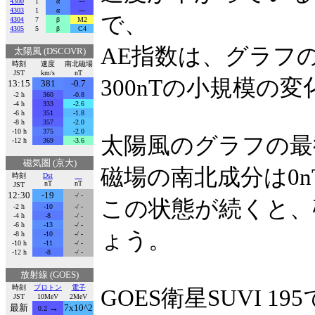
4300
1
α
---
4303
1
α
---
で、
4304
7
β
M2
4305
5
β
C4
AE指数は、グラフ
太陽風 (DSCOVR)
時刻
速度
南北磁場
JST
km/s
nT
300nTの小規模の
13:15
381
-0.7
-2 h
360
-0.8
-4 h
333
-2.6
-6 h
351
-1.8
-8 h
357
-2.0
-10 h
375
-2.0
太陽風のグラフの最
-12 h
369
-3.6
磁気圏 (京大)
磁場の南北成分は0
時刻
Dst
nT
nT
JST
12:30
-19
-/ -
この状態が続くと、
-2 h
-10
-/ -
-4 h
-8
-/ -
-6 h
-13
-/ -
ょう。
-8 h
-10
-/ -
-10 h
-11
-/ -
-12 h
-8
-/ -
放射線 (GOES)
時刻
プロトン
電子
GOES衛星SUVI 19
JST
10MeV
2MeV
最新
→
7x10^2
0.2