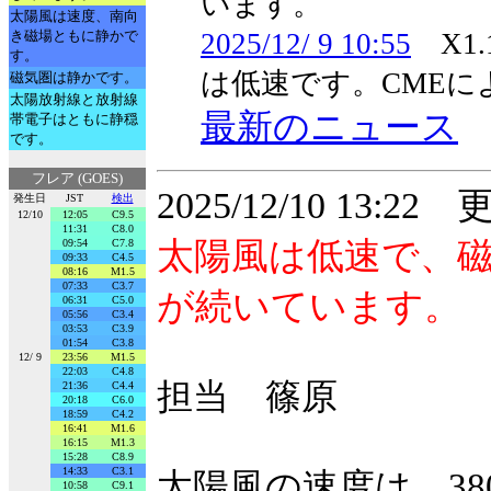
います。
太陽風は速度、南向
き磁場ともに静かで
2025/12/ 9 10:55
X1
す。
は低速です。CME
磁気圏は静かです。
太陽放射線と放射線
最新のニュース
帯電子はともに静穏
です。
フレア (GOES)
2025/12/10 13:22
発生日
JST
検出
12/10
12:05
C9.5
11:31
C8.0
太陽風は低速で、
09:54
C7.8
09:33
C4.5
08:16
M1.5
07:33
C3.7
が続いています。
06:31
C5.0
05:56
C3.4
03:53
C3.9
01:54
C3.8
12/ 9
23:56
M1.5
22:03
C4.8
担当 篠原
21:36
C4.4
20:18
C6.0
18:59
C4.2
16:41
M1.6
16:15
M1.3
15:28
C8.9
14:33
C3.1
太陽風の速度は、380
10:58
C9.1