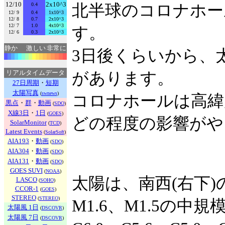
12/10
2x10^3
0.4
北半球のコロナホー
12/ 9
0.4
1x10^3
12/ 8
0.7
2x10^3
12/ 7
1.0
4x10^3
す。
12/ 6
0.3
2x10^3
静か
激しい
非常に
3日後くらいから、
リアルタイムデータ
があります。
27日周期
・
短期
太陽写真
(
swnews
)
コロナホールは高緯
黒点
・
群
・
動画
(
SDO
)
X線3日
・
1日
(
GOES
)
どの程度の影響がや
SolarMonitor
(
TCD
)
Latest Events
(
SolarSoft
)
AIA193
・
動画
(
SDO
)
AIA304
・
動画
(
SDO
)
AIA131
・
動画
(
SDO
)
GOES SUVI
(
NOAA
)
太陽は、南西(右下)
LASCO
(
SOHO
)
CCOR-1
(
GOES
)
STEREO
(
STEREO
)
M1.6、M1.5の中
太陽風 1日
(
DSCOVR
)
太陽風 7日
(
DSCOVR
)