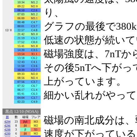
10:34
M1.2
09:22
M2.0
り、
08:50
C2.6
07:03
M1.2
06:00
M3.1
00:48
C4.7
グラフの最後で380
00:01
C3.7
12/ 8
22:57
C4.8
21:42
M1.0
低速の状態が続いて
21:19
C5.2
17:52
C8.0
15:41
M1.8
14:20
C3.5
磁場強度は、7nTか
13:54
X1.1
13:18
C6.2
12:43
C4.1
その後5nTへ下がっ
11:50
C3.6
10:39
C2.7
09:33
M2.0
上がっています。
08:56
M2.4
07:56
C3.7
07:32
C6.7
06:17
C5.4
細かい乱れがやって
05:41
C6.3
04:04
C3.7
02:23
C4.9
黒点 12/10 (NOAA)
磁場の南北成分は、
群
数
磁場
フレア
4294
23
βγδ
M3
4296
8
βδ
M2
4298
3
β
X1
速度が下がっている
4299
6
βδ
M2