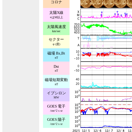
コロナ
太陽X線
○はM以上
太陽風速度
km/sec
セクター
φ (度)
磁場 Bz,Bt
nT
Dst
nT
磁場短期変動
nT
イプシロン
MW
GOES 電子
/cm^2 s sr
GOES 陽子
/cm^2 s sr