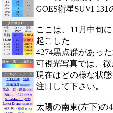
-4 h
-22
-/ -
-6 h
-23
-/ -
GOES衛星SUVI 
-8 h
-28
-/ -
-10 h
-24
-/ -
-12 h
-21
-/ -
放射線 (GOES)
ここは、11月中旬に
時刻
プロトン
電子
JST
10MeV
2MeV
最新
↓
2x10^4
0.2
起こした
11/30
3x10^4
0.5
11/29
0.5
2x10^4
11/28
0.5
2x10^4
4274黒点群があっ
11/27
0.5
2x10^4
11/26
0.5
1x10^4
可視光写真では、微
静か
激しい
非常に
現在はどの様な状態
リアルタイムデータ
27日周期
・
短期
注目して下さい。
太陽写真
(
swnews
)
黒点
・
群
・
動画
(
SDO
)
X線3日
・
1日
(
GOES
)
SolarMonitor
(
TCD
)
Latest Events
(
SolarSoft
)
太陽の南東(左下)の
AIA193
・
動画
(
SDO
)