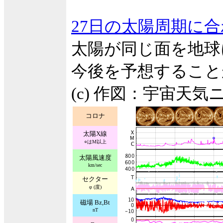
27日の太陽周期に
太陽が同じ面を地球
今後を予想すること
(c) 作図：宇宙天気
コロナ
太陽X線
○はM以上
太陽風速度
km/sec
セクター
φ (度)
磁場 Bz,Bt
nT