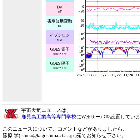
Dst
nT
磁場短期変動
nT
イプシロン
MW
GOES 電子
/cm^2 s sr
GOES 陽子
/cm^2 s sr
宇宙天気ニュースは、
鹿児島工業高等専門学校
にWebサーバを設置してい
このニュースについて、コメントなどがありましたら、
篠原 学( shino@kagoshima-ct.ac.jp )宛てお知らせ下さい。