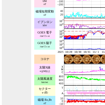
Dst
nT
磁場短期変動
nT
イプシロン
MW
GOES 電子
/cm^2 s sr
GOES 陽子
/cm^2 s sr
コロナ
太陽X線
○はM以上
太陽風速度
km/sec
セクター
φ (度)
磁場 Bz,Bt
nT