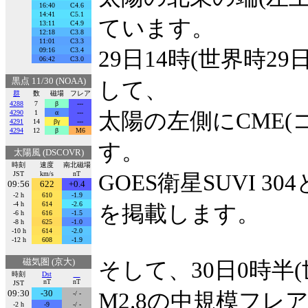
16:40
C4.6
14:41
C5.1
ています。
13:11
C4.9
12:18
C3.8
11:01
C3.3
09:16
C3.4
29日14時(世界時
06:42
C3.0
黒点 11/30 (NOAA)
して、
群
数
磁場
フレア
4288
7
β
---
4290
1
α
---
太陽の左側にCME
4291
14
βγ
---
4294
12
β
M6
す。
太陽風 (DSCOVR)
時刻
速度
南北磁場
JST
km/s
nT
GOES衛星SUVI 30
09:56
622
+0.4
-2 h
610
-1.9
-4 h
614
-2.6
を掲載します。
-6 h
616
-1.5
-8 h
625
-1.0
-10 h
614
-2.0
-12 h
608
-1.9
磁気圏 (京大)
そして、30日0時半(
時刻
Dst
nT
nT
JST
09:30
-30
M2.8の中規模フレ
-/ -
-2 h
-9
-/ -