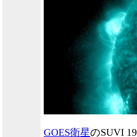
GOES衛星
のSUVI