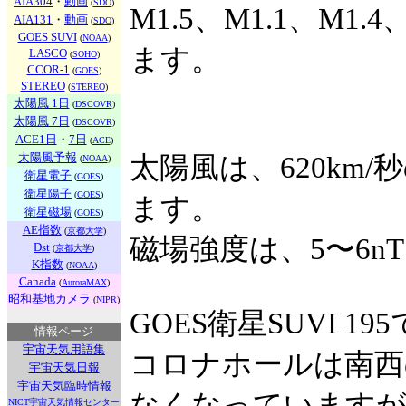
AIA304
・
動画
(
SDO
)
M1.5、M1.1、M
AIA131
・
動画
(
SDO
)
GOES SUVI
(
NOAA
)
ます。
LASCO
(
SOHO
)
CCOR-1
(
GOES
)
STEREO
(
STEREO
)
太陽風 1日
(
DSCOVR
)
太陽風 7日
(
DSCOVR
)
ACE1日
・
7日
(
ACE
)
太陽風予報
太陽風は、620km
(
NOAA
)
衛星電子
(
GOES
)
衛星陽子
(
GOES
)
ます。
衛星磁場
(
GOES
)
AE指数
(
京都大学
)
磁場強度は、5〜6n
Dst
(
京都大学
)
K指数
(
NOAA
)
Canada
(
AuroraMAX
)
昭和基地カメラ
(
NIPR
)
GOES衛星SUVI 19
情報ページ
宇宙天気用語集
コロナホールは南西
宇宙天気日報
宇宙天気臨時情報
なくなっています
NICT宇宙天気情報センター