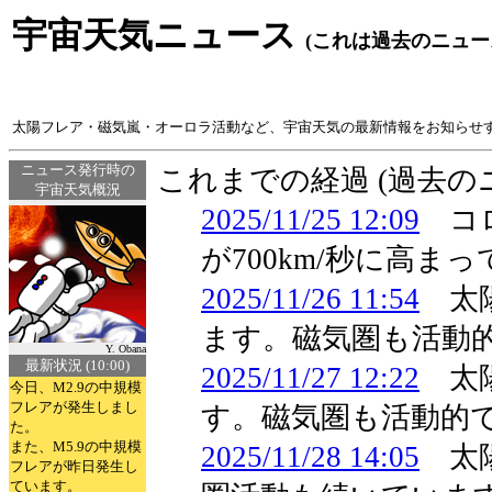
宇宙天気ニュース
(これは過去のニュー
太陽フレア・磁気嵐・オーロラ活動など、宇宙天気の最新情報をお知らせ
ニュース発行時の
これまでの経過 (過去
宇宙天気概況
2025/11/25 12:09
コロ
が700km/秒に高ま
2025/11/26 11:54
太陽
ます。磁気圏も活動
Y. Obana
最新状況 (10:00)
2025/11/27 12:22
太陽
今日、M2.9の中規模
フレアが発生しまし
す。磁気圏も活動的
た。
また、M5.9の中規模
2025/11/28 14:05
太陽
フレアが昨日発生し
ています。