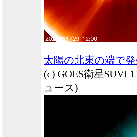
太陽の北東の端で発
(c) GOES衛星SUVI
ュース)