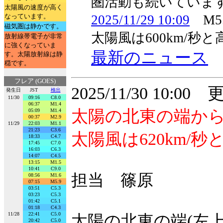
圏活動も続いていま
太陽風の速度が高く
なっています。
2025/11/29 10:09
M5
磁気圏は静かです。
太陽風は600km/
放射線帯電子が非常
に強くなっていま
最新のニュース
す。太陽放射線は静
穏です。
フレア (GOES)
2025/11/30 10:00
発生日
JST
検出
11/30
09:16
C8.0
06:37
M1.4
太陽の北東の端か
05:09
M1.4
00:37
M2.9
11/29
22:03
M1.1
21:23
C3.6
太陽風は620km/
18:33
C4.7
17:45
C7.0
16:03
C6.3
14:07
C4.5
13:15
M1.5
10:41
C9.0
担当 篠原
08:56
M1.6
07:15
M5.9
03:51
C5.3
03:23
C5.3
01:42
C5.1
01:18
C4.3
11/28
22:41
C5.0
太陽の北東の端(左
20:42
C5.0