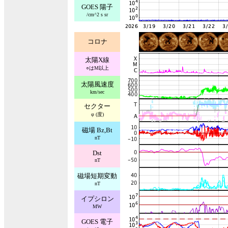
GOES 陽子
/cm^2 s sr
コロナ
太陽X線
○はM以上
太陽風速度
km/sec
セクター
φ (度)
磁場 Bz,Bt
nT
Dst
nT
磁場短期変動
nT
イプシロン
MW
GOES 電子