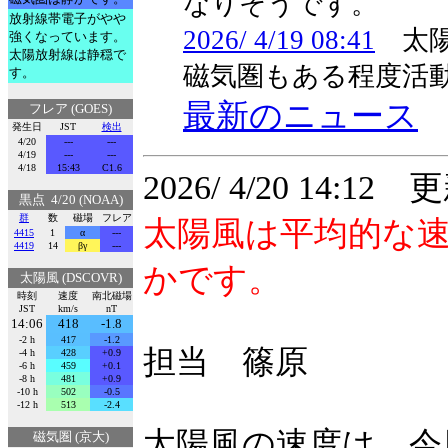
なりそうです。
放射線帯電子がやや
2026/ 4/19 08:41
太陽
強くなっています。
太陽放射線は静穏で
磁気圏もある程度活
す。
最新のニュース
フレア (GOES)
発生日
JST
検出
4/20
---
---
4/19
---
---
4/18
15:43
C1.6
2026/ 4/20 14:12 
黒点 4/20 (NOAA)
群
数
磁場
フレア
太陽風は平均的な
4415
1
α
---
4419
14
βγ
---
かです。
太陽風 (DSCOVR)
時刻
速度
南北磁場
JST
km/s
nT
14:06
418
-1.8
-2 h
417
-1.2
担当 篠原
-4 h
428
+0.9
-6 h
459
+0.1
-8 h
481
+0.9
-10 h
502
-0.5
-12 h
513
-2.4
太陽風の速度は、今日
磁気圏 (京大)