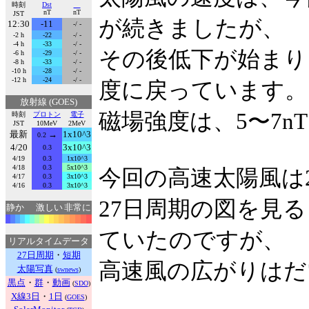
時刻
Dst
nT
nT
JST
が続きましたが、
12:30
-11
-/ -
-2 h
-22
-/ -
-4 h
-33
-/ -
その後低下が始まり、
-6 h
-29
-/ -
-8 h
-33
-/ -
-10 h
-28
-/ -
-12 h
-24
-/ -
度に戻っています。
放射線 (GOES)
磁場強度は、5〜7
時刻
プロトン
電子
JST
10MeV
2MeV
最新
→
1x10^3
0.2
4/20
3x10^3
0.3
4/19
0.3
1x10^3
4/18
0.3
5x10^3
今回の高速太陽風は
4/17
0.3
3x10^3
4/16
0.3
3x10^3
27日周期の図を見
静か
激しい
非常に
ていたのですが、
リアルタイムデータ
27日周期
・
短期
高速風の広がりはだ
太陽写真
(
swnews
)
黒点
・
群
・
動画
(
SDO
)
X線3日
・
1日
(
GOES
)