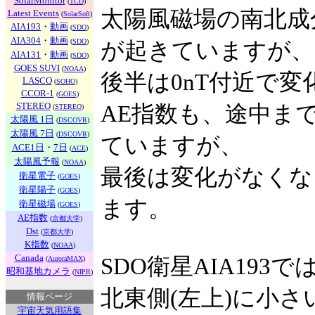
SolarMonitor
(
TCD
)
太陽風磁場の南北成
Latest Events
(
SolarSoft
)
AIA193
・
動画
(
SDO
)
AIA304
・
動画
(
SDO
)
が起きていますが、
AIA131
・
動画
(
SDO
)
GOES SUVI
(
NOAA
)
後半は0nT付近で
LASCO
(
SOHO
)
CCOR-1
(
GOES
)
STEREO
AE指数も、途中までは
(
STEREO
)
太陽風 1日
(
DSCOVR
)
太陽風 7日
(
DSCOVR
)
ていますが、
ACE1日
・
7日
(
ACE
)
太陽風予報
(
NOAA
)
最後は変化がなくな
衛星電子
(
GOES
)
衛星陽子
(
GOES
)
ます。
衛星磁場
(
GOES
)
AE指数
(
京都大学
)
Dst
(
京都大学
)
K指数
(
NOAA
)
Canada
SDO衛星AIA193で
(
AuroraMAX
)
昭和基地カメラ
(
NIPR
)
北東側(左上)に小
情報ページ
宇宙天気用語集