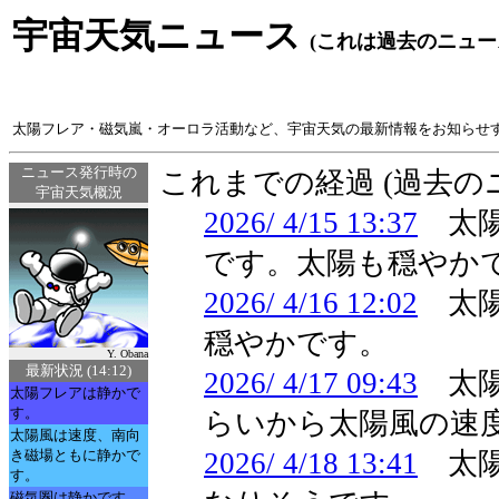
宇宙天気ニュース
(これは過去のニュー
太陽フレア・磁気嵐・オーロラ活動など、宇宙天気の最新情報をお知らせ
ニュース発行時の
これまでの経過 (過去
宇宙天気概況
2026/ 4/15 13:37
太陽
です。太陽も穏やか
2026/ 4/16 12:02
太陽
穏やかです。
Y. Obana
最新状況 (14:12)
2026/ 4/17 09:43
太陽
太陽フレアは静かで
す。
らいから太陽風の速
太陽風は速度、南向
き磁場ともに静かで
2026/ 4/18 13:41
太陽
す。
磁気圏は静かです。