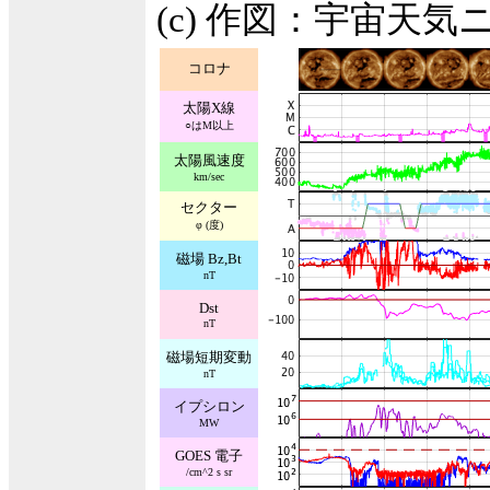
(c) 作図：宇宙天気
コロナ
太陽X線
○はM以上
太陽風速度
km/sec
セクター
φ (度)
磁場 Bz,Bt
nT
Dst
nT
磁場短期変動
nT
イプシロン
MW
GOES 電子
/cm^2 s sr