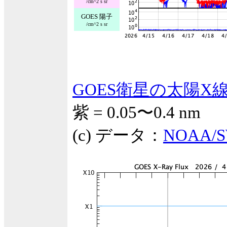
/cm^2 s sr
GOES 陽子
/cm^2 s sr
GOES衛星の太陽X
紫 = 0.05〜0.4 nm
(c) データ：
NOAA/