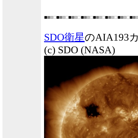
SDO衛星
のAIA1
(c) SDO (NASA)