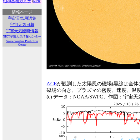
昭和基地カメラ
(
NIPR
)
情報ページ
宇宙天気用語集
宇宙天気日報
宇宙天気臨時情報
NICT宇宙天気情報センター
Space Weather Prediction
Center
ACE
が観測した太陽風の磁場(黒線は全体
磁場の向き、プラズマの密度、速度、温
(c) データ：NOAA/SWPC、作図：宇宙