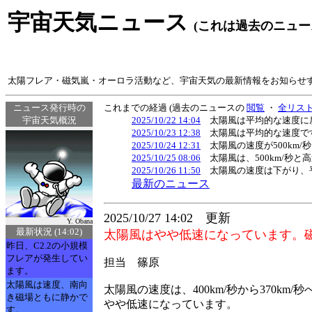
宇宙天気ニュース
(これは過去のニュー
太陽フレア・磁気嵐・オーロラ活動など、宇宙天気の最新情報をお知らせ
ニュース発行時の
これまでの経過 (過去のニュースの
閲覧
・
全リス
宇宙天気概況
2025/10/22 14:04
太陽風は平均的な速度に戻
2025/10/23 12:38
太陽風は平均的な速度で
2025/10/24 12:31
太陽風の速度が500km
2025/10/25 08:06
太陽風は、500km/秒と
2025/10/26 11:50
太陽風の速度は下がり、
最新のニュース
2025/10/27 14:02 更新
Y. Obana
最新状況 (14:02)
太陽風はやや低速になっています。
昨日、C2.2の小規模
フレアが発生してい
担当 篠原
ます。
太陽風は速度、南向
太陽風の速度は、400km/秒から370km/
き磁場ともに静かで
やや低速になっています。
す。