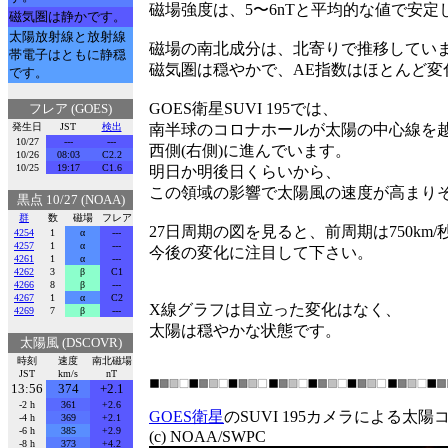
磁場強度は、5〜6nTと平均的な値で安定
磁気圏は静かです。
太陽放射線と放射線
磁場の南北成分は、北寄りで推移してい
帯電子はともに静穏
磁気圏は穏やかで、AE指数はほとんど変
です。
GOES衛星SUVI 195では、
フレア (GOES)
発生日
JST
検出
南半球のコロナホールが太陽の中心線を
10/27
---
---
西側(右側)に進んでいます。
10/26
08:03
C2.2
10/25
19:17
C1.6
明日か明後日くらいから、
この領域の影響で太陽風の速度が高まり
黒点 10/27 (NOAA)
群
数
磁場
フレア
27日周期の図を見ると、前周期は750km
4254
1
α
---
4257
1
α
---
今後の変化に注目して下さい。
4261
1
α
---
4262
3
β
C1
4266
8
β
---
4267
1
α
C2
X線グラフは目立った変化はなく、
4269
7
β
---
太陽は穏やかな状態です。
太陽風 (DSCOVR)
時刻
速度
南北磁場
JST
km/s
nT
13:56
374
+2.1
-2 h
361
+2.6
GOES衛星
のSUVI 195カメラによる太
-4 h
369
+2.1
-6 h
385
+2.9
(c) NOAA/SWPC
-8 h
373
+4.2