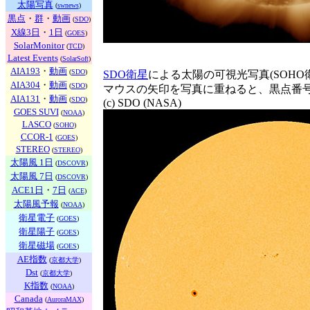
太陽写真
(
swnews
)
黒点
・
群
・
動画
(
SDO
)
X線3日
・
1日
(
GOES
)
SolarMonitor
(
TCD
)
Latest Events
(
SolarSoft
)
AIA193
・
動画
(
SDO
)
SDO衛星
による太陽の可視光写真(SOH
AIA304
・
動画
(
SDO
)
マウスの矢印を写真に重ねると、黒点番
AIA131
・
動画
(
SDO
)
(c) SDO (NASA)
GOES SUVI
(
NOAA
)
LASCO
(
SOHO
)
CCOR-1
(
GOES
)
STEREO
(
STEREO
)
太陽風 1日
(
DSCOVR
)
太陽風 7日
(
DSCOVR
)
ACE1日
・
7日
(
ACE
)
太陽風予報
(
NOAA
)
衛星電子
(
GOES
)
衛星陽子
(
GOES
)
衛星磁場
(
GOES
)
AE指数
(
京都大学
)
Dst
(
京都大学
)
K指数
(
NOAA
)
Canada
(
AuroraMAX
)