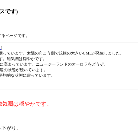
スです)
するページです。
ト
)
っています。太陽の向こう側で規模の大きいCMEが発生しました。
す。磁気圏は穏やかです。
/秒に高まっています。ニュージーランドのオーロラをどうぞ。
高速の状態が続いています。
平均的な状態に戻っています。
磁気圏は穏やかです。
秒へ下がり、