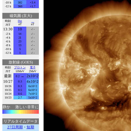
-10 h
382
+3.4
-12 h
360
+1.7
磁気圏 (京大)
時刻
Dst
nT
nT
JST
13:30
10
-/ -
-2 h
14
-/ -
-4 h
21
-/ -
-6 h
23
-/ -
-8 h
13
-/ -
-10 h
5
-/ -
-12 h
1
-/ -
放射線 (GOES)
時刻
プロトン
電子
JST
10MeV
2MeV
最新
→
2x10^2
0.2
10/27
4x10^2
0.3
10/26
0.3
6x10^2
10/25
0.5
6x10^2
10/24
0.6
7x10^2
10/23
2.7
5x10^2
静か
激しい
非常に
リアルタイムデータ
27日周期
・
短期