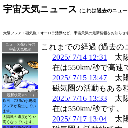
宇宙天気ニュース
(これは過去のニュー
太陽フレア・磁気嵐・オーロラ活動など、宇宙天気の最新情報をお知らせ
ニュース発行時の
これまでの経過 (過去
宇宙天気概況
2025/ 7/14 12:31
太陽
在は550km/秒で高
2025/ 7/15 13:47
太陽
磁気圏の活動もある
Y. Obana
最新状況 (09:30)
2025/ 7/16 13:33
太陽
昨日、C3.5の小規模
フレアが発生してい
在は550km/秒です。
ます。
太陽風の速度がやや
2025/ 7/17 13:04
太陽
高くなっています。
磁気圏は静かです。