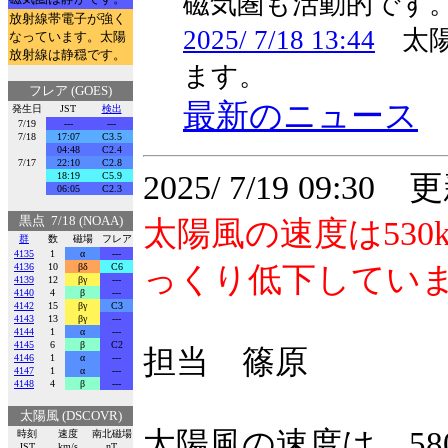
磁気圏も活動的です
放射線帯電子が強く
2025/ 7/18 13:44
太陽
なっています。太陽
放射線は静穏です。
ます。
フレア (GOES)
最新のニュース
発生日
JST
検出
7/19
---
---
7/18
17:07
C3.5
04:48
C2.4
7/17
22:10
C2.8
2025/ 7/19 09:30 
18:19
C5.9
06:05
C2.3
黒点 7/18 (NOAA)
太陽風の速度は53
群
数
磁場
フレア
4135
1
α
---
4136
10
βδ
C6
っくり低下してい
4139
12
βγ
---
4140
4
β
---
4142
15
βγ
C3
4143
13
βγ
---
4144
1
α
---
4145
6
β
C2
担当 篠原
4146
1
α
---
4147
1
α
---
4148
4
β
---
太陽風 (DSCOVR)
太陽風の速度は、580
時刻
速度
南北磁場
JST
km/s
nT