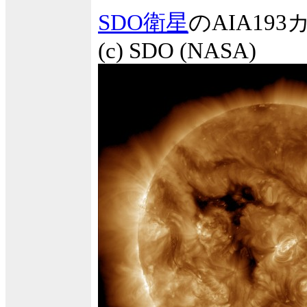
SDO衛星
のAIA1
(c) SDO (NASA)