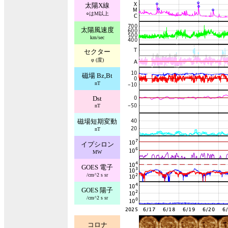
太陽X線
○はM以上
太陽風速度
km/sec
セクター
φ (度)
磁場 Bz,Bt
nT
Dst
nT
磁場短期変動
nT
イプシロン
MW
GOES 電子
/cm^2 s sr
GOES 陽子
/cm^2 s sr
コロナ