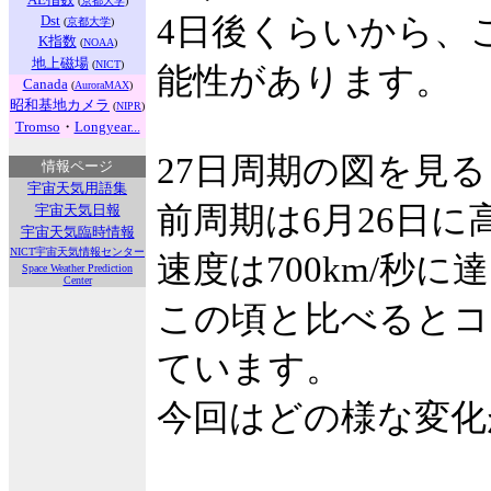
(
京都大学
)
Dst
4日後くらいから、
(
京都大学
)
K指数
(
NOAA
)
地上磁場
(
NICT
)
能性があります。
Canada
(
AuroraMAX
)
昭和基地カメラ
(
NIPR
)
Tromso
・
Longyear...
27日周期の図を見
情報ページ
宇宙天気用語集
前周期は6月26日
宇宙天気日報
宇宙天気臨時情報
NICT宇宙天気情報センター
速度は700km/秒
Space Weather Prediction
Center
この頃と比べるとコ
ています。
今回はどの様な変化