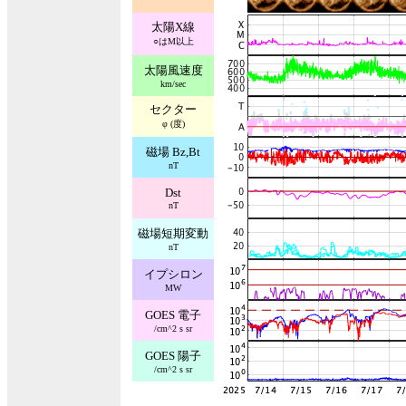
太陽X線
○はM以上
太陽風速度
km/sec
セクター
φ (度)
磁場 Bz,Bt
nT
Dst
nT
磁場短期変動
nT
イプシロン
MW
GOES 電子
/cm^2 s sr
GOES 陽子
/cm^2 s sr