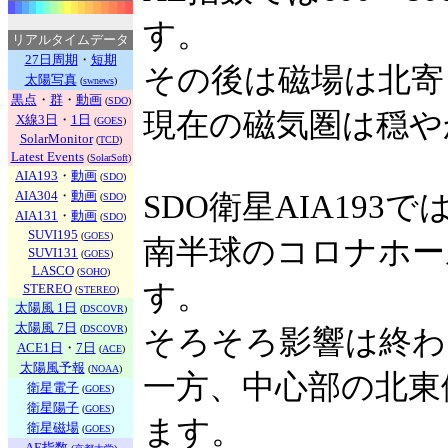
す。
リアルタイムデータ
27日周期
・
短期
その後は磁場は北寄
太陽写真
(
swnews
)
黒点
・
群
・
動画
(
SDO
)
現在の磁気圏は穏や
X線3日
・
1日
(
GOES
)
SolarMonitor
(
TCD
)
Latest Events
(
SolarSoft
)
AIA193
・
動画
(
SDO
)
AIA304
・
動画
SDO衛星AIA193で
(
SDO
)
AIA131
・
動画
(
SDO
)
SUVI195
(
GOES
)
南半球のコロナホー
SUVI131
(
GOES
)
LASCO
(
SOHO
)
す。
STEREO
(
STEREO
)
太陽風 1日
(
DSCOVR
)
太陽風 7日
(
DSCOVR
)
そろそろ影響は終わ
ACE1日
・
7日
(
ACE
)
太陽風予報
(
NOAA
)
一方、中心部の北東
衛星電子
(
GOES
)
衛星陽子
(
GOES
)
ます。
衛星磁場
(
GOES
)
AE指数