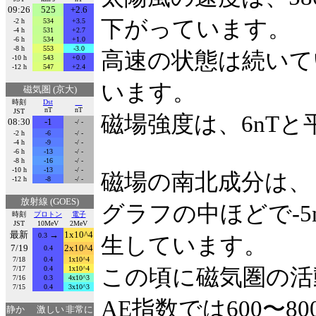
09:26
525
+2.6
下がっています。
-2 h
534
+3.5
-4 h
531
+2.7
-6 h
534
+1.0
-8 h
553
-3.0
高速の状態は続いて
-10 h
543
+0.0
-12 h
547
+2.4
います。
磁気圏 (京大)
時刻
Dst
nT
nT
JST
磁場強度は、6nT
08:30
-1
-/ -
-2 h
-6
-/ -
-4 h
-9
-/ -
-6 h
-13
-/ -
-8 h
-16
-/ -
-10 h
-13
-/ -
磁場の南北成分は、
-12 h
-8
-/ -
放射線 (GOES)
グラフの中ほどで-
時刻
プロトン
電子
JST
10MeV
2MeV
最新
→
1x10^4
0.3
生しています。
7/19
2x10^4
0.4
7/18
0.4
1x10^4
7/17
0.4
1x10^4
この頃に磁気圏の活
7/16
0.3
4x10^3
7/15
0.4
3x10^3
AE指数では600〜
静か
激しい
非常に